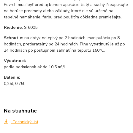
Povrch musí byť pred aj behom aplikácie čistý a suchý. Neaplikujte
na horúce predmety alebo základy, ktoré nie sú určené na
tepelné namáhanie. farbu pred použitím dôkladne premiešajte.
Riedenie:
S 6005
Schnutie:
na dotyk nelepivý po 2 hodinách, manipulácia po 8
hodinách, pretierateľný po 24 hodinách. Plne vytvrdnutý je až po
24 hodinách po postupnom zahriatí na teplotu 150°C.
Výdatnosť:
podľa podmienok až do 10,5 m²/l
Balenie:
0,25l; 0,75l;
Na stiahnutie
Technický list