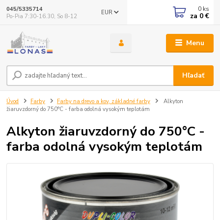
0
ks
045/5335714
EUR
za
0 €
Po-Pia 7:30-16.30, So 8-12
Menu
Hľadať
Úvod
Farby
Farby na drevo a kov, základné farby
Alkyton
žiaruvzdorný do 750°C - farba odolná vysokým teplotám
Alkyton žiaruvzdorný do 750°C -
farba odolná vysokým teplotám