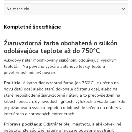
Na stiahnutie
Kompletné špecifikácie
Žiaruvzdorná farba obohatená o silikón
odolávajúca teplote až do 750°C
Alkydový náter modifikovaný silikónom, odolávajúci vysokým
teplotám. Na povrchu vytvára saténovo lesklý, teplu a
poveternosti odolný povrch.
Použitie:
Alkyton žiaruvzdorná farba (do 750°C) je určená na
novú čistú oceľ alebo starú dokonale očistenú oceľ, alebo na
staré nepoškodené žiaruvzdorné nátery a to predovšetkým na
krboch, peciach, dymovodoch, griloch, výfukoch a všade tam, kde
je požadovaná vysoká teplelná odolnosť. Je určená na nátery v
interiéroch a chránených extreriéroch.
Príprava podkladu:
Odstráňte olej, mastnotu, a akékoľvek iné
nečistoty. Zle súdržné nátery a hrdzu je potrebné odstrániť.