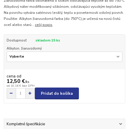
Žiaruvzdorná farba obohatená o silikón odolávajúca teplote až do 750°C
Alkydový náter modifikovaný silikónom, odolávajúci vysokým teplotám.
Na povrchu vytvára saténovo lesklý, teplu a poveternosti odolný povrch.
Použitie: Alkyton žiaruvzdorná farba (do 750°C) je určená na novú čistú
oceľ alebo starú...
celý popis
Dostupnosť
skladom 15 ks
Alkyton, žiaruvzdorný
cena od
12,50 €
/
ks
od
10,16 €
bez DPH
Pridať do košíka
Kompletné špecifikácie