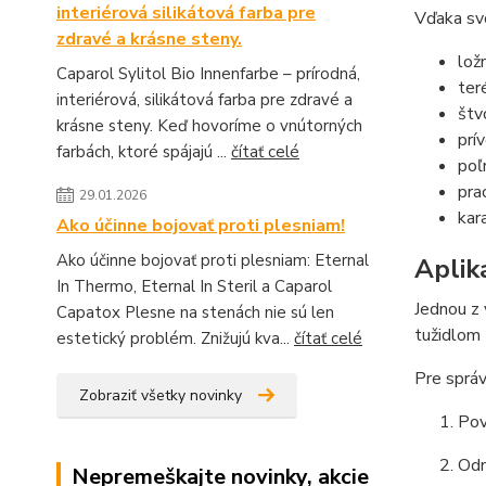
interiérová silikátová farba pre
Vďaka svo
zdravé a krásne steny.
lož
Caparol Sylitol Bio Innenfarbe – prírodná,
ter
interiérová, silikátová farba pre zdravé a
štv
krásne steny. Keď hovoríme o vnútorných
prí
farbách, ktoré spájajú ...
čítať celé
poľ
pra
29.01.2026
kar
Ako účinne bojovať proti plesniam!
Ako účinne bojovať proti plesniam: Eternal
Aplik
In Thermo, Eternal In Steril a Caparol
Jednou z 
Capatox Plesne na stenách nie sú len
tužidlom 
estetický problém. Znižujú kva...
čítať celé
Pre správ
Zobraziť všetky novinky
Pov
Odm
Nepremeškajte novinky, akcie