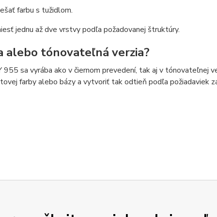
ešať farbu s tužidlom.
iesť jednu až dve vrstvy podľa požadovanej štruktúry.
a alebo tónovateľná verzia?
55 sa vyrába ako v čiernom prevedení, tak aj v tónovateľnej ver
tovej farby alebo bázy a vytvoriť tak odtieň podľa požiadaviek z