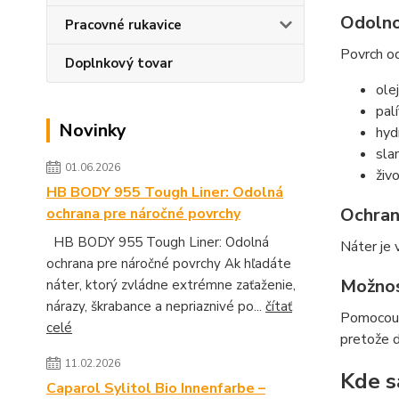
Odolno
Pracovné rukavice
Povrch o
Doplnkový tovar
olej
palí
Novinky
hyd
sla
01.06.2026
živ
HB BODY 955 Tough Liner: Odolná
Ochran
ochrana pre náročné povrchy
HB BODY 955 Tough Liner: Odolná
Náter je 
ochrana pre náročné povrchy Ak hľadáte
Možnos
náter, ktorý zvládne extrémne zaťaženie,
nárazy, škrabance a nepriaznivé po...
čítať
Pomocou s
celé
pretože 
11.02.2026
Kde s
Caparol Sylitol Bio Innenfarbe –