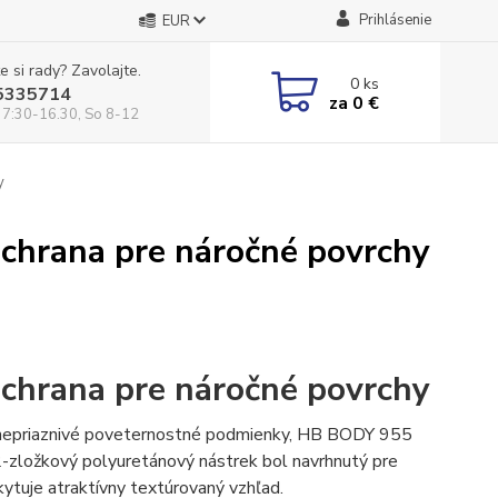
Prihlásenie
EUR
e si rady? Zavolajte.
0
ks
5335714
za
0 €
 7:30-16.30, So 8-12
y
chrana pre náročné povrchy
chrana pre náročné povrchy
 a nepriaznivé poveternostné podmienky, HB BODY 955
 2-zložkový polyuretánový nástrek bol navrhnutý pre
tuje atraktívny textúrovaný vzhľad.