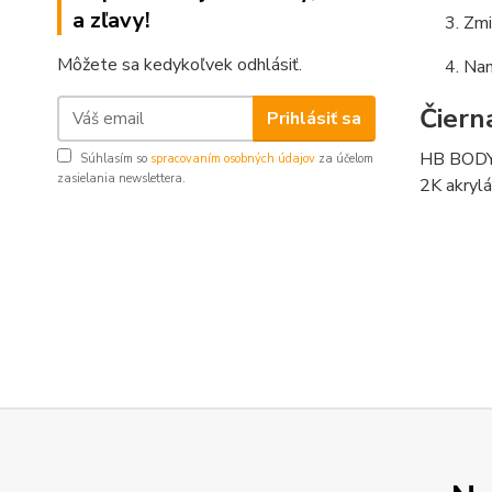
a zľavy!
Zmi
Môžete sa kedykoľvek odhlásiť.
Nan
Čiern
Prihlásiť sa
HB BODY 9
Súhlasím so
spracovaním osobných údajov
za účelom
zasielania newslettera.
2K akrylá