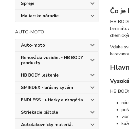
Spreje
Čo je
Maliarske náradie
HB BODY 
laminátov
AUTO-MOTO
chemickým
Auto-moto
Vďaka svo
karavanov
Renovácia vozidiel - HB BODY
produkty
Hlavn
HB BODY leštenie
Vysoká
SMIRDEX - brúsny sytém
HB BODY 
ENDLESS - utierky a drogéria
nár
poš
Striekacie pištole
vib
kaž
Autolakovnícky materiál