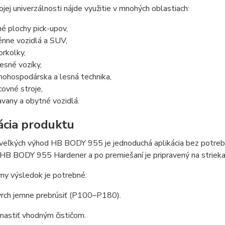
jej univerzálnosti nájde využitie v mnohých oblastiach:
né plochy pick-upov,
énne vozidlá a SUV,
orkolky,
vesné vozíky,
nohospodárska a lesná technika,
covné stroje,
avany a obytné vozidlá.
ácia produktu
veľkých výhod HB BODY 955 je jednoduchá aplikácia bez potreby
HB BODY 955 Hardener a po premiešaní je pripravený na strieka
ny výsledok je potrebné:
rch jemne prebrúsiť (P100–P180).
astiť vhodným čističom.