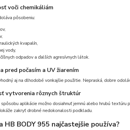
sť voči chemikáliám
doláva pôsobeniu:
ov,
v,
raulických kvapalín,
nej vody,
očíšnych odpadov a ďalších agresívnych látok.
a pred počasím a UV žiarením
vhodný aj na dlhodobé vonkajšie použitie. Nepraská, dobre odolá
ť vytvorenia rôznych štruktúr
pôsobu aplikácie možno dosiahnuť jemnú alebo hrubú textúru po
dokáže zakryť drobné nedokonalosti podkladu.
a HB BODY 955 najčastejšie používa?