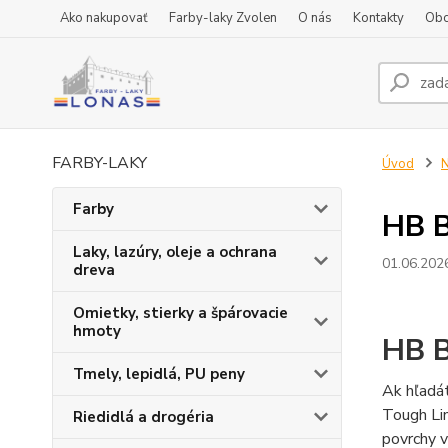
Ako nakupovať
Farby-laky Zvolen
O nás
Kontakty
Obc
FARBY-LAKY
Úvod
N
Farby
HB B
Laky, lazúry, oleje a ochrana
01.06.202
dreva
Omietky, stierky a špárovacie
hmoty
HB B
Tmely, lepidlá, PU peny
Ak hľadá
Tough Lin
Riedidlá a drogéria
povrchy 