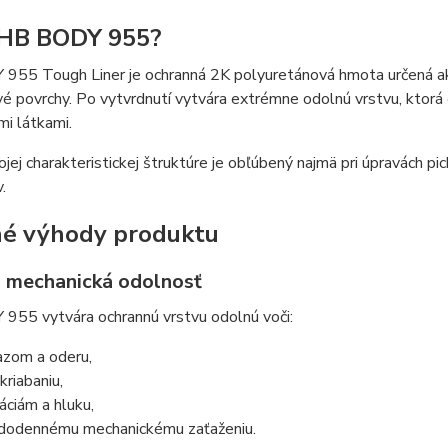
 HB BODY 955?
955 Tough Liner je ochranná 2K polyuretánová hmota určená ako
é povrchy. Po vytvrdnutí vytvára extrémne odolnú vrstvu, ktorá 
i látkami.
jej charakteristickej štruktúre je obľúbený najmä pri úpravách pick
.
é výhody produktu
 mechanická odolnosť
955 vytvára ochrannú vrstvu odolnú voči:
azom a oderu,
kriabaniu,
ráciám a hluku,
dodennému mechanickému zaťaženiu.