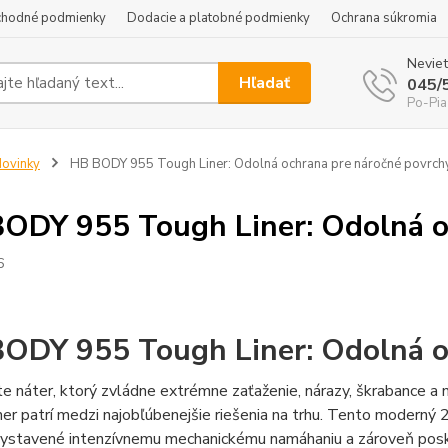
hodné podmienky
Dodacie a platobné podmienky
Ochrana súkromia
Neviet
Hľadať
045/
Po-Pia
ovinky
HB BODY 955 Tough Liner: Odolná ochrana pre náročné povrch
ODY 955 Tough Liner: Odolná o
6
ODY 955 Tough Liner: Odolná o
te náter, ktorý zvládne extrémne zaťaženie, nárazy, škrabance
er patrí medzi najobľúbenejšie riešenia na trhu. Tento moderný
vystavené intenzívnemu mechanickému namáhaniu a zároveň posky