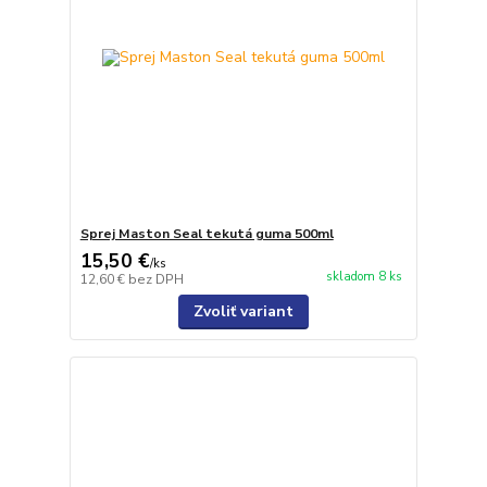
Sprej Maston Seal tekutá guma 500ml
15,50 €
/
ks
skladom 8 ks
12,60 €
bez DPH
Zvoliť variant