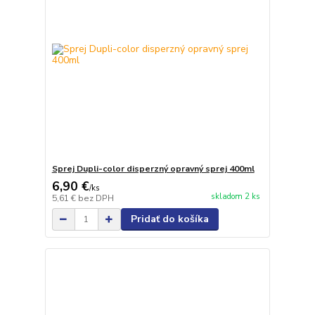
Sprej Dupli-color disperzný opravný sprej 400ml
6,90 €
/
ks
skladom 2 ks
5,61 €
bez DPH
Pridať do košíka