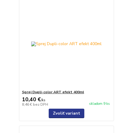
Sprej Dupli-color ART efekt 400ml
10,40 €
/
ks
skladom 9 ks
8,46 €
bez DPH
Zvoliť variant