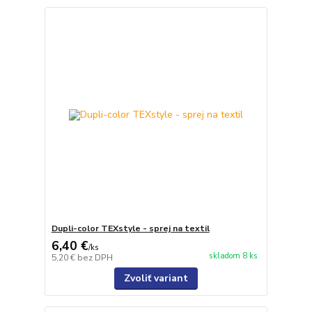
Dupli-color TEXstyle - sprej na textil
6,40 €
/
ks
skladom 8 ks
5,20 €
bez DPH
Zvoliť variant