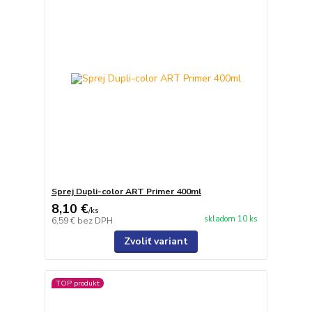
Sprej Dupli-color ART Primer 400ml
8,10 €
/
ks
skladom 10 ks
6,59 €
bez DPH
Zvoliť variant
TOP produkt