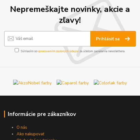
Nepremeškajte novinky, akcie a
zľavy!
Prihlásiť sa
Súhlasím so
spracovaním osobných údajov
za účelom zasielania newslettera.
Informácie pre zákazníkov
O nás
Ako nakupovať