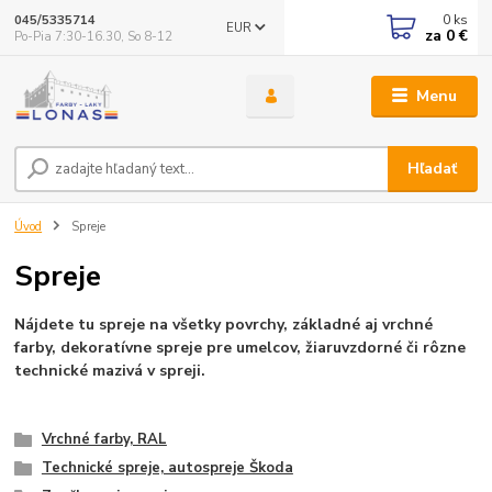
0
ks
045/5335714
EUR
za
0 €
Po-Pia 7:30-16.30, So 8-12
Menu
Hľadať
Úvod
Spreje
Spreje
Nájdete tu spreje na všetky povrchy, základné aj vrchné
farby, dekoratívne spreje pre umelcov, žiaruvzdorné či rôzne
technické mazivá v spreji.
Vrchné farby, RAL
Technické spreje, autospreje Škoda