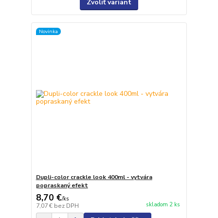
Zvoliť variant
Novinka
Dupli-color crackle look 400ml - vytvára
popraskaný efekt
8,70 €
/
ks
skladom 2 ks
7,07 €
bez DPH