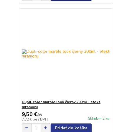
Dupli-color marble look čierny 200ml - efekt
mramoru
9,50 €
/
ks
Skladom 2 ks
7,72 €
bez DPH
Pridať do košíka