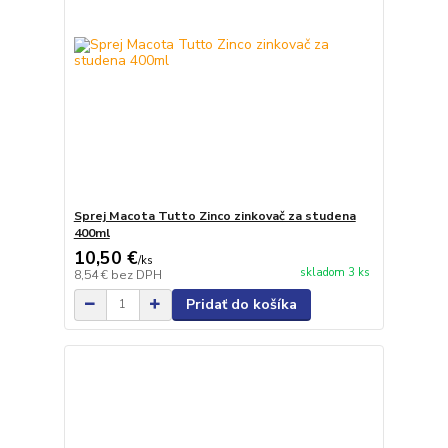
Sprej Macota Tutto Zinco zinkovač za studena
400ml
10,50 €
/
ks
skladom 3 ks
8,54 €
bez DPH
Pridať do košíka