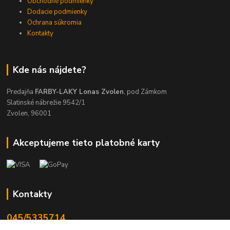
Obchodné podmienky
Dodacie podmienky
Ochrana súkromia
Kontakty
Kde nás nájdete?
Predajňa
FARBY-LAKY Lonas Zvolen
, pod Zámkom
Slatinské nábrežie 9542/1
Zvolen, 96001
Akceptujeme tieto platobné karty
Kontakty
045/5335714
Po-Pia 7:30-16.30, So 8-12