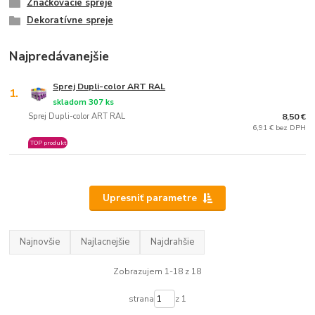
Značkovacie spreje
Dekoratívne spreje
Najpredávanejšie
Sprej Dupli-color ART RAL
1.
skladom 307 ks
Sprej Dupli-color ART RAL
8,50 €
6,91 € bez DPH
TOP produkt
Upresniť parametre
Najnovšie
Najlacnejšie
Najdrahšie
Zobrazujem 1-18 z 18
strana
z 1