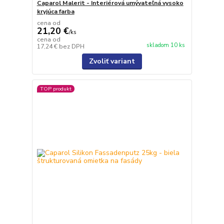
Caparol Malerit - Interiérová umývateľná vysoko
kryjúca farba
cena od
21,20 €
/
ks
cena od
skladom 10 ks
17,24 €
bez DPH
Zvoliť variant
TOP produkt