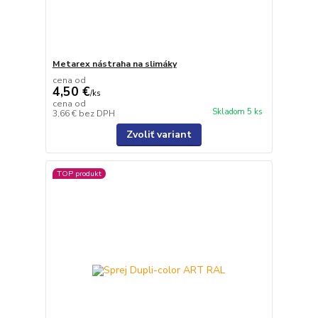
Metarex nástraha na slimáky
cena od
4,50 €
/
ks
cena od
Skladom 5 ks
3,66 €
bez DPH
Zvoliť variant
TOP produkt