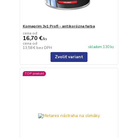
Komaprim 3v1 Profi - antikorózna farba
cena od
16,70 €
/
ks
cena od
skladom 130 ks
13,58 €
bez DPH
Zvoliť variant
TOP produkt