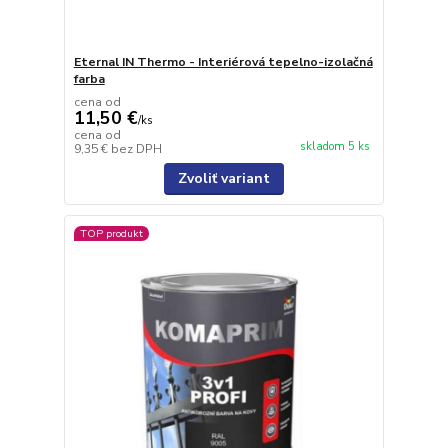
Eternal IN Thermo - Interiérová tepelno-izolačná
farba
cena od
11,50 €
/
ks
cena od
skladom 5 ks
9,35 €
bez DPH
Zvoliť variant
TOP produkt