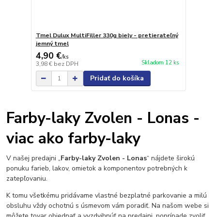
Tmel Dulux MultiFiller 330g biely - pretierateľný
jemný tmel
4,90 €
/
ks
Skladom 12 ks
3,98 €
bez DPH
Pridať do košíka
Farby-laky Zvolen - Lonas -
viac ako farby-laky
V našej predajni „
Farby-laky Zvolen - Lonas
“ nájdete širokú
ponuku farieb, lakov, omietok a komponentov potrebných k
zatepľovaniu.
K tomu všetkému pridávame vlastné bezplatné parkovanie a milú
obsluhu vždy ochotnú s úsmevom vám poradiť. Na našom webe si
môžete tovar objednať a vyzdvihnúť na predajni, poprípade zvoliť