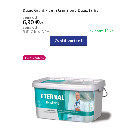
Dulux Grunt - penetrácia pod Dulux farby
cena od
6,90 €
/
ks
cena od
skladom 12 ks
5,61 €
bez DPH
Zvoliť variant
TOP produkt