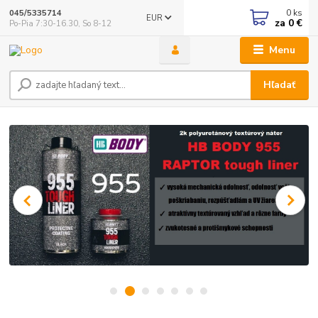
0
ks
045/5335714
EUR
za
0 €
Po-Pia 7:30-16.30, So 8-12
Menu
Hľadať