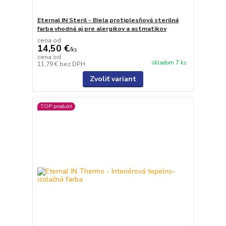
Eternal IN Steril - Biela protiplesňová sterilná
farba vhodná aj pre alergikov a astmatikov
cena od
14,50 €
/
ks
cena od
skladom 7 ks
11,79 €
bez DPH
Zvoliť variant
TOP produkt