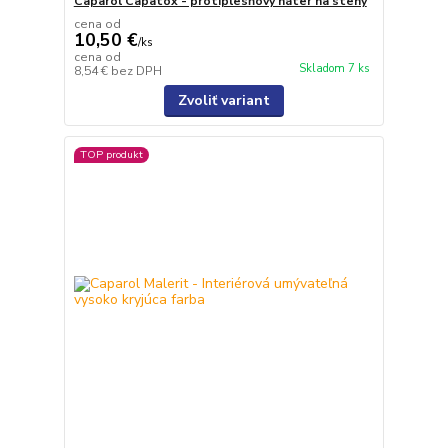
Caparol Capatox - protiplesňový náter na steny
cena od
10,50 €
/
ks
cena od
Skladom 7 ks
8,54 €
bez DPH
Zvoliť variant
TOP produkt