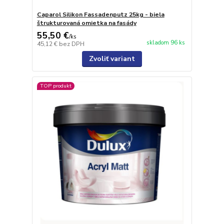
Caparol Silikon Fassadenputz 25kg - biela
štrukturovaná omietka na fasády
55,50 €
/
ks
skladom 96 ks
45,12 €
bez DPH
Zvoliť variant
TOP produkt