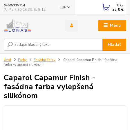
0
ks
045/5335714
EUR
za
0 €
Po-Pia 7:30-16.30, So 8-12
Menu
Hľadať
Úvod
Farby
Fasádne farby
Caparol Capamur Finish - fasádna
farba vylepšená silikónom
Caparol Capamur Finish -
fasádna farba vylepšená
silikónom