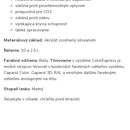
odolná proti poveternostným vplyvom
priepustná pre CO2
odolná proti oderu
vynikajúca krycia schopnosť
ľahké spracovanie
Materiálový základ:
Akrylát zosilnený siloxanom
Balenie:
10 a 2,5 L
Farebné odtiene:
Biely.
Tónovanie
v systéme ColorExpress je
možné strojovo tónovať v kolekciách farebných odtieňov systému
Caparol Color, Caparol 3D, RAL a mnohými ďalšími farebnými
odtieňmi dostupnými na trhu.
Stupeň lesku:
Matný
Skladujte v chlade, chráňte pred mrazom.