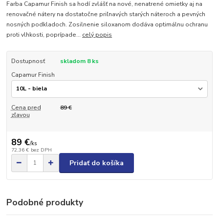
Farba Capamur Finish sa hodí zvlášť na nové, nenatrené omietky aj na
renovačné nátery na dostatočne priľnavých starých náteroch a pevných
nosných podkladoch. Zosilnenie siloxanom dodáva optimálnu ochranu
proti vlhkosti, poprípade...
celý popis
Dostupnosť
skladom 8 ks
Capamur Finish
Cena pred
89 €
zľavou
89 €
/
ks
72,36 €
bez DPH
Pridať do košíka
Podobné produkty