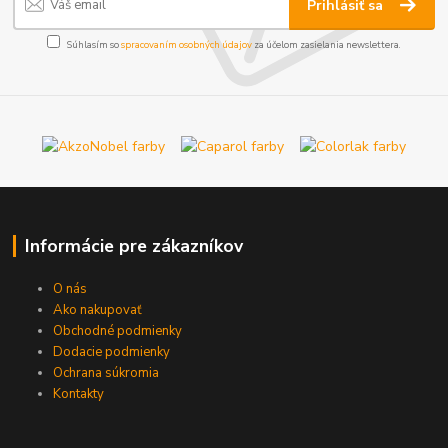
Prihlásiť sa
Súhlasím so
spracovaním osobných údajov
za účelom zasielania newslettera.
Informácie pre zákazníkov
O nás
Ako nakupovať
Obchodné podmienky
Dodacie podmienky
Ochrana súkromia
Kontakty