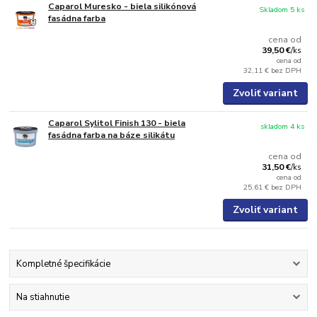
Caparol Muresko - biela silikónová
Skladom 5 ks
fasádna farba
cena od
39,50 €
/
ks
cena od
32,11 €
bez DPH
Zvoliť variant
Caparol Sylitol Finish 130 - biela
skladom 4 ks
fasádna farba na báze silikátu
cena od
31,50 €
/
ks
cena od
25,61 €
bez DPH
Zvoliť variant
Kompletné špecifikácie
Na stiahnutie