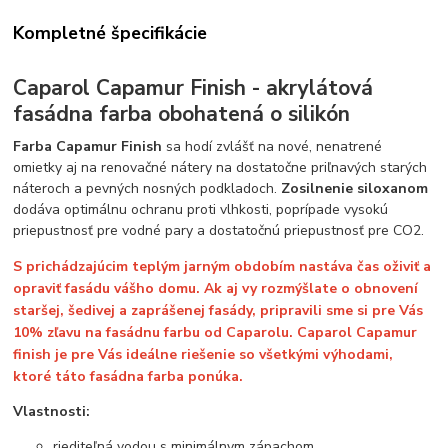
Kompletné špecifikácie
Caparol Capamur Finish - akrylátová
fasádna farba obohatená o silikón
Farba Capamur Finish
sa hodí zvlášť na nové, nenatrené
omietky aj na renovačné nátery na dostatočne priľnavých starých
náteroch a pevných nosných podkladoch.
Zosilnenie siloxanom
dodáva optimálnu ochranu proti vlhkosti, poprípade vysokú
priepustnosť pre vodné pary a dostatočnú priepustnosť pre CO2.
S prichádzajúcim teplým jarným obdobím nastáva čas oživiť a
opraviť fasádu vášho domu. Ak aj vy rozmýšlate o obnovení
staršej, šedivej a zaprášenej fasády, pripravili sme si pre Vás
10% zľavu na fasádnu farbu od Caparolu. Caparol Capamur
finish je pre Vás ideálne riešenie so všetkými výhodami,
ktoré táto fasádna farba ponúka.
Vlastnosti:
riediteľná vodou s minimálnym zápachom