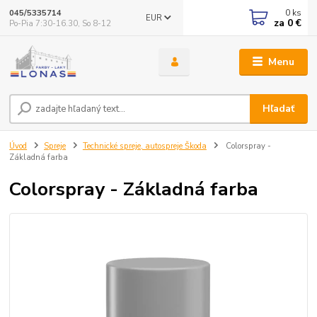
0
ks
045/5335714
EUR
za
0 €
Po-Pia 7:30-16.30, So 8-12
Menu
Hľadať
Úvod
Spreje
Technické spreje, autospreje Škoda
Colorspray -
Základná farba
Colorspray - Základná farba