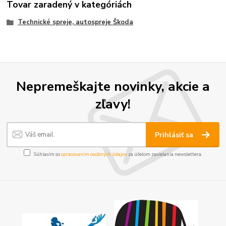
Tovar zaradený v kategóriách
Technické spreje, autospreje Škoda
Nepremeškajte novinky, akcie a
zľavy!
Prihlásiť sa
Súhlasím so
spracovaním osobných údajov
za účelom zasielania newslettera.