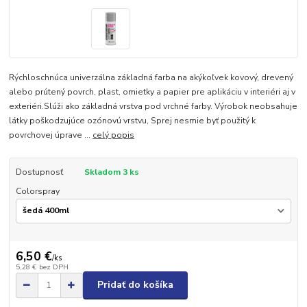
Rýchloschnúca univerzálna základná farba na akýkoľvek kovový, drevený
alebo prútený povrch, plast, omietky a papier pre aplikáciu v interiéri aj v
exteriéri.Slúži ako základná vrstva pod vrchné farby. Výrobok neobsahuje
látky poškodzujúce ozónovú vrstvu, Sprej nesmie byť použitý k
povrchovej úprave ...
celý popis
Dostupnosť
Skladom 3 ks
Colorspray
6,50 €
/
ks
5,28 €
bez DPH
Pridať do košíka