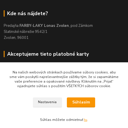
Kde nás nájdete?
Predajňa
FARBY-LAKY Lonas Zvolen
, pod Zámkom
Slatinské nábrežie 9542/1
Zvolen, 96001
Akceptujeme tieto platobné karty
Na našich webových stránkach používame súbory cookies, aby
sme vám poskytli najrelevantnejšie zážitky tým, že si zapamätáme
vaše preferencie a opakované návštevy. Kliknutím na „Prijať“
Kontakty
vyjadrujete súhlas s použitím VŠETKÝCH súborov cookie.
045/5335714
Súhlasím
Nastavenia
Po-Pia 7:30-16.30, So 8-12
info@lonas.sk
Súhlas môžete odmietnuť
tu
.