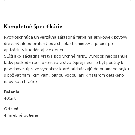
Kompletné špecifikácie
Rýchloschnúca univerzálna základná farba na akýkoľvek kovový,
drevený alebo prútený povrch, plast, omietky a papier pre
aplikáciu v interiéri aj v exteriéri.
Slúži ako základná vrstva pod vrchné farby. Výrobok neobsahuje
látky poškodzujúce ozónovú vrstvu, Sprej nesmie byť použitý k
povrchovej úprave výrobkov, ktoré prichádzajú do priameho styku
s poživatinami, krmivami, pitnou vodou, ani k náterom detského
nábytku a hračiek.
Balenie:
400ml
Odtieň:
4 farebné odtiene