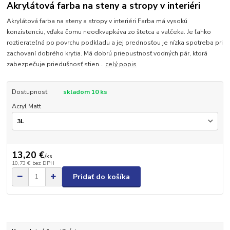
Akrylátová farba na steny a stropy v interiéri
Akrylátová farba na steny a stropy v interiéri Farba má vysokú
konzistenciu, vďaka čomu neodkvapkáva zo štetca a valčeka. Je ľahko
roztierateľná po povrchu podkladu a jej prednosťou je nízka spotreba pri
zachovaní dobrého krytia. Má dobrú priepustnosť vodných pár, ktorá
zabezpečuje priedušnosť stien...
celý popis
Dostupnosť
skladom 10 ks
Acryl Matt
13,20 €
/
ks
10,73 €
bez DPH
Pridať do košíka