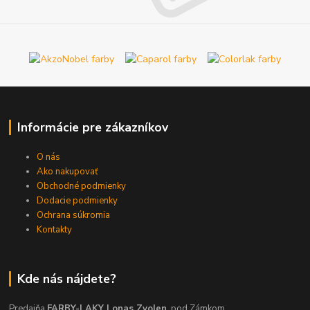
Informácie pre zákazníkov
O nás
Ako nakupovať
Obchodné podmienky
Dodacie podmienky
Ochrana súkromia
Kontakty
Kde nás nájdete?
Predajňa
FARBY-LAKY Lonas Zvolen
, pod Zámkom