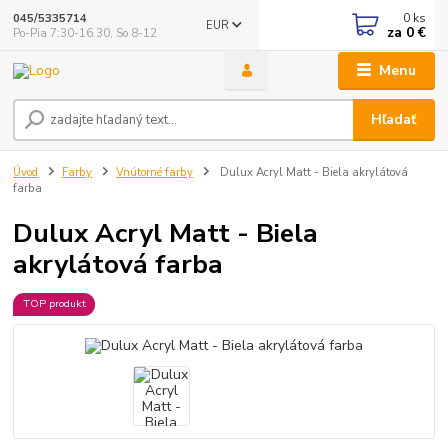
0
ks
045/5335714
EUR
za
0 €
Po-Pia 7:30-16.30, So 8-12
Menu
Hľadať
Úvod
Farby
Vnútorné farby
Dulux Acryl Matt - Biela akrylátová
farba
Dulux Acryl Matt - Biela
akrylátová farba
TOP produkt