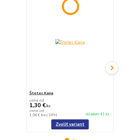
Štetec Kana
Valec Dulux
cena od
cena od
1,30 €
4,30 €
/
ks
/
ks
cena od
cena od
skladom 41 ks
1,06 €
bez DPH
3,50 €
bez D
Zvoliť variant