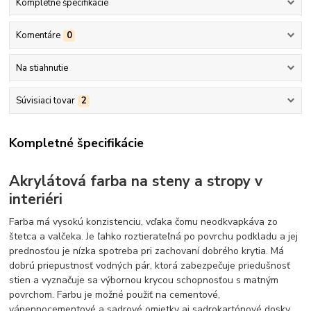
Kompletné špecifikácie
Komentáre
0
Na stiahnutie
Súvisiaci tovar
2
Kompletné špecifikácie
Akrylátová farba na steny a stropy v
interiéri
Farba má vysokú konzistenciu, vďaka čomu neodkvapkáva zo
štetca a valčeka. Je ľahko roztierateľná po povrchu podkladu a jej
prednosťou je nízka spotreba pri zachovaní dobrého krytia. Má
dobrú priepustnosť vodných pár, ktorá zabezpečuje priedušnosť
stien a vyznačuje sa výbornou krycou schopnosťou s matným
povrchom. Farbu je možné použiť na cementové,
vápennocementové a sadrové omietky aj sadrokartónové dosky.