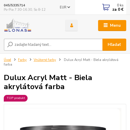
0
ks
045/5335714
EUR
za
0 €
Po-Pia 7:30-16.30, So 8-12
Menu
Hľadať
Úvod
Farby
Vnútorné farby
Dulux Acryl Matt - Biela akrylátová
farba
Dulux Acryl Matt - Biela
akrylátová farba
TOP produkt