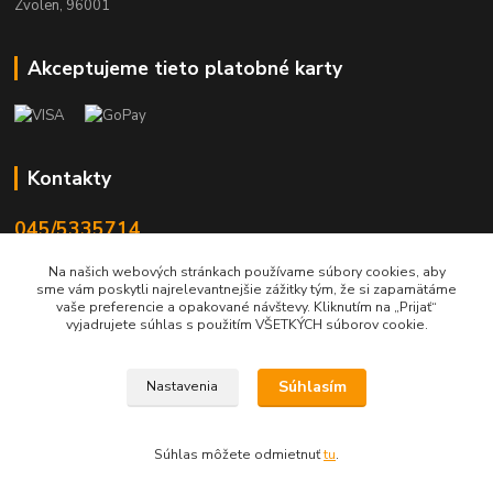
Zvolen, 96001
Akceptujeme tieto platobné karty
Kontakty
045/5335714
Po-Pia 7:30-16.30, So 8-12
Na našich webových stránkach používame súbory cookies, aby
sme vám poskytli najrelevantnejšie zážitky tým, že si zapamätáme
info@lonas.sk
vaše preferencie a opakované návštevy. Kliknutím na „Prijať“
vyjadrujete súhlas s použitím VŠETKÝCH súborov cookie.
Súhlasím
Nastavenia
© 2024 Lonas s. r. o., farby-laky Zvolen
Súhlas môžete odmietnuť
tu
.
Vytvorené na
Eshop-rychlo.sk