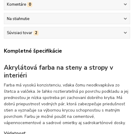
Komentáre
0
Na stiahnutie
Súvisiaci tovar
2
Kompletné špecifikácie
Akrylátová farba na steny a stropy v
interiéri
Farba má vysokú konzistenciu, vďaka čomu neodkvapkáva zo
štetca a valčeka. Je ľahko roztierateľná po povrchu podkladu a jej
prednosťou je nízka spotreba pri zachovaní dobrého krytia. Má
dobrú priepustnosť vodných pár, ktorá zabezpečuje priedušnosť
stien a vyznačuje sa výbornou krycou schopnosťou s matným
povrchom. Farbu je možné použiť na cementové,
vápennocementové a sadrové omietky aj sadrokartónové dosky.
Výdatnosť: