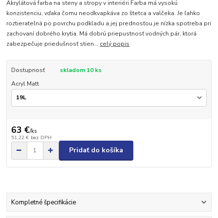
Akrylátová farba na steny a stropy v interiéri Farba má vysokú
konzistenciu, vďaka čomu neodkvapkáva zo štetca a valčeka. Je ľahko
roztierateľná po povrchu podkladu a jej prednosťou je nízka spotreba pri
zachovaní dobrého krytia. Má dobrú priepustnosť vodných pár, ktorá
zabezpečuje priedušnosť stien...
celý popis
Dostupnosť
skladom 10 ks
Acryl Matt
63 €
/
ks
51,22 €
bez DPH
Pridať do košíka
Kompletné špecifikácie