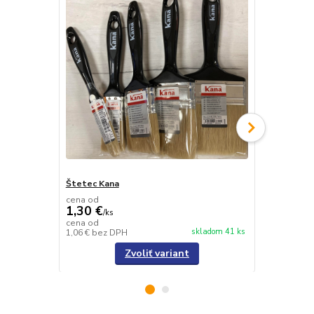
Štetec Kana
Valec Dulux
cena od
cena od
1,30 €
4,30 €
/
ks
/
ks
cena od
cena od
skladom 41 ks
1,06 €
bez DPH
3,50 €
bez D
Zvoliť variant