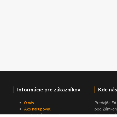
Informácie pre zákazníkov
Kde nás
O nás
Predajňa
FA
Ako nakupovať
pod Zámko
Obchodné podmienky
Slatinské ná