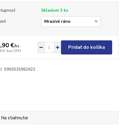
tupnosť
Skladom 3 ks
ieň
,90 €
/
ks
Pridať do košíka
80 €
bez DPH
d:
5903525962622
Na stiahnutie