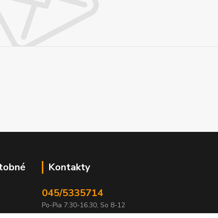
atobné
Kontakty
045/5335714
Po-Pia 7:30-16.30, So 8-12