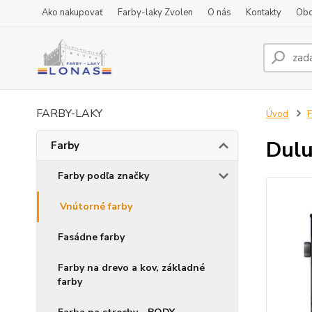
Ako nakupovať
Farby-laky Zvolen
O nás
Kontakty
Obc
FARBY-LAKY
Úvod
F
Dulu
Farby
Farby podľa značky
Vnútorné farby
Fasádne farby
Farby na drevo a kov, základné
farby