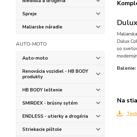
Riedidlá a drogéria
Komple
Spreje
Dulux
Maliarske náradie
Maliarska
Dulux Col
AUTO-MOTO
so svetov
moderný
Auto-moto
Balenie:
Renovácia vozidiel - HB BODY
produkty
HB BODY leštenie
Na sti
SMIRDEX - brúsny sytém
Techn
ENDLESS - utierky a drogéria
Striekacie pištole