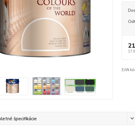
Dos
Odt
21
17,
EAN kó
etné špecifikácie