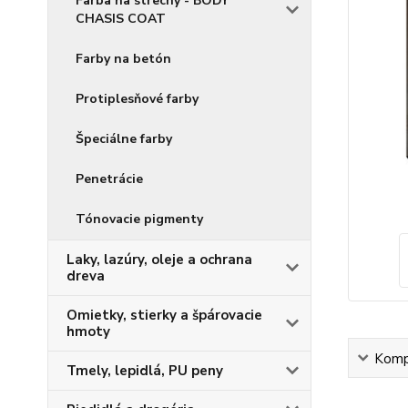
Farba na strechy - BODY
CHASIS COAT
Farby na betón
Protiplesňové farby
Špeciálne farby
Penetrácie
Tónovacie pigmenty
Laky, lazúry, oleje a ochrana
dreva
Omietky, stierky a špárovacie
hmoty
Kompl
Tmely, lepidlá, PU peny