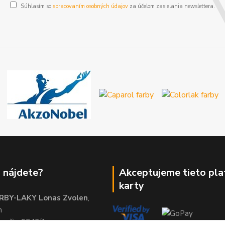
Súhlasím so
spracovaním osobných údajov
za účelom zasielania newslettera.
 nájdete?
Akceptujeme tieto pl
karty
RBY-LAKY Lonas Zvolen
,
m
brežie 9542/1