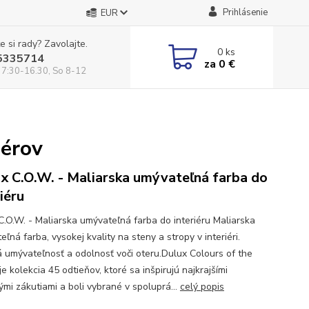
Prihlásenie
EUR
e si rady? Zavolajte.
0
ks
5335714
za
0 €
 7:30-16.30, So 8-12
nérov
x C.O.W. - Maliarska umývateľná farba do
iéru
C.O.W. - Maliarska umývateľná farba do interiéru Maliarska
ľná farba, vysokej kvality na steny a stropy v interiéri.
 umývateľnosť a odolnosť voči oteru.Dulux Colours of the
e kolekcia 45 odtieňov, ktoré sa inšpirujú najkrajšími
ými zákutiami a boli vybrané v spoluprá...
celý popis