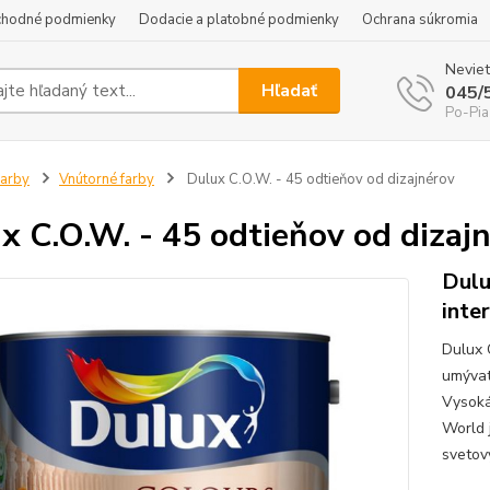
hodné podmienky
Dodacie a platobné podmienky
Ochrana súkromia
Neviet
Hľadať
045/
Po-Pia
arby
Vnútorné farby
Dulux C.O.W. - 45 odtieňov od dizajnérov
x C.O.W. - 45 odtieňov od dizaj
Dulu
inter
Dulux 
umývate
Vysoká
World j
svetov