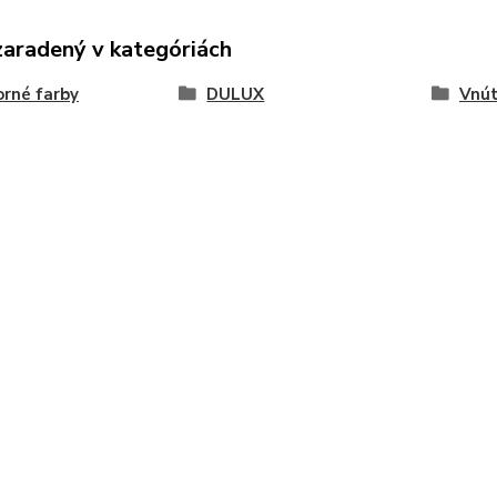
zaradený v kategóriách
rné farby
DULUX
Vnút