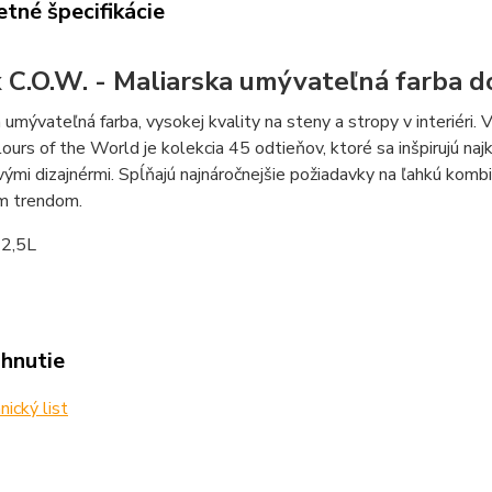
tné špecifikácie
 C.O.W. - Maliarska umývateľná farba do
 umývateľná farba, vysokej kvality na steny a stropy v interiéri.
ours of the World je kolekcia 45 odtieňov, ktoré sa inšpirujú naj
ými dizajnérmi. Spĺňajú najnáročnejšie požiadavky na ľahkú komb
m trendom.
2,5L
ahnutie
ický list