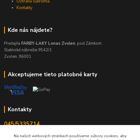
Ochrana súkromia
Kontakty
Kde nás nájdete?
Predajňa
FARBY-LAKY Lonas Zvolen
, pod Zámkom
Slatinské nábrežie 9542/1
Zvolen, 96001
Akceptujeme tieto platobné karty
Kontakty
045/5335714
Po-Pia 7:30-16.30, So 8-12
Na našich webových stránkach používame súbory cookies, aby