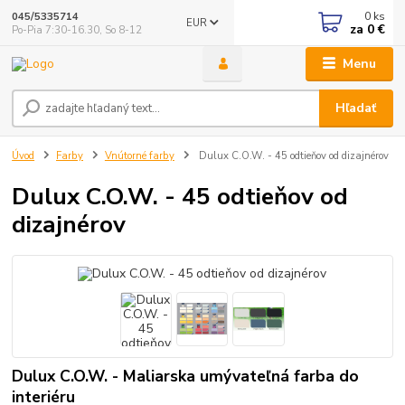
0
ks
045/5335714
EUR
za
0 €
Po-Pia 7:30-16.30, So 8-12
Menu
Hľadať
Úvod
Farby
Vnútorné farby
Dulux C.O.W. - 45 odtieňov od dizajnérov
Dulux C.O.W. - 45 odtieňov od
dizajnérov
Dulux C.O.W. - Maliarska umývateľná farba do
interiéru