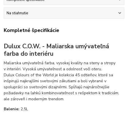
Na stiahnutie
Kompletné špecifikácie
Dulux C.O.W. - Maliarska umývateľná
farba do interiéru
Maliarska umývateľná farba, vysokej kvality na steny a stropy
v interiéri. Vysoká umývateľnosť a odolnosť voči oteru.
Dulux Colours of the World je kolekcia 45 odtieňov, ktoré sa
inšpirujú najkrajšími svetovými zákutiami a boli vybrané v
spolupráci so svetovými dizajnérmi. Spĺňajú najnáročnejšie
požiadavky na ľahkú kombinovateľnosť s rešpektom k tradíciám,
ale zároveň i moderným trendom.
Balenie:
2,5L