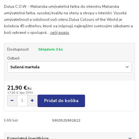
Dulux C.O.W. - Maliarska umývateľná farba do interiéru Maliarska
umývateľná farba, vysokej kvality na steny a stropy v interiéri. Vysoká
umývateľnosť a odolnosť voči oteru.Dulux Colours of the World je
kolekcia 45 odtieňov, ktoré sa inšpirujú najkrajšími svetovými zákutiami a
boli vybrané v spoluprá...
celý popis
Dostupnosť
Skladom 3 ks
Odtieň
21,90 €
/
ks
17,80 €
bez DPH
Pridať do košíka
EAN kód:
5903525962622
Kompletné špecifikácie