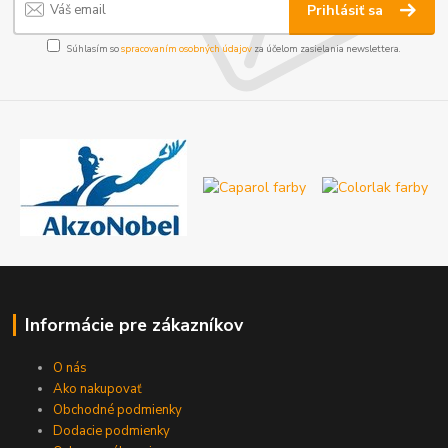
Prihlásiť sa
Súhlasím so
spracovaním osobných údajov
za účelom zasielania newslettera.
Informácie pre zákazníkov
O nás
Ako nakupovať
Obchodné podmienky
Dodacie podmienky