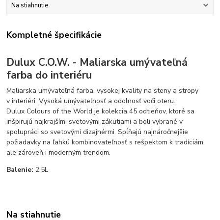
Na stiahnutie
Kompletné špecifikácie
Dulux C.O.W. - Maliarska umývateľná
farba do interiéru
Maliarska umývateľná farba, vysokej kvality na steny a stropy
v interiéri. Vysoká umývateľnosť a odolnosť voči oteru.
Dulux Colours of the World je kolekcia 45 odtieňov, ktoré sa
inšpirujú najkrajšími svetovými zákutiami a boli vybrané v
spolupráci so svetovými dizajnérmi. Spĺňajú najnáročnejšie
požiadavky na ľahkú kombinovateľnosť s rešpektom k tradíciám,
ale zároveň i moderným trendom.
Balenie:
2,5L
Na stiahnutie