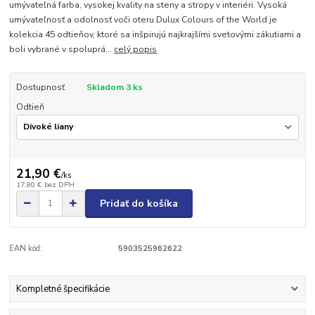
umývateľná farba, vysokej kvality na steny a stropy v interiéri. Vysoká
umývateľnosť a odolnosť voči oteru.Dulux Colours of the World je
kolekcia 45 odtieňov, ktoré sa inšpirujú najkrajšími svetovými zákutiami a
boli vybrané v spoluprá...
celý popis
Dostupnosť
Skladom 3 ks
Odtieň
21,90 €
/
ks
17,80 €
bez DPH
Pridať do košíka
EAN kód:
5903525962622
Kompletné špecifikácie