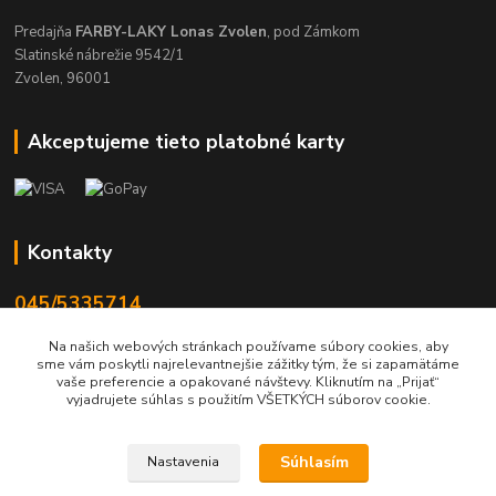
Predajňa
FARBY-LAKY Lonas Zvolen
, pod Zámkom
Slatinské nábrežie 9542/1
Zvolen, 96001
Akceptujeme tieto platobné karty
Kontakty
045/5335714
Po-Pia 7:30-16.30, So 8-12
Na našich webových stránkach používame súbory cookies, aby
sme vám poskytli najrelevantnejšie zážitky tým, že si zapamätáme
info@lonas.sk
vaše preferencie a opakované návštevy. Kliknutím na „Prijať“
vyjadrujete súhlas s použitím VŠETKÝCH súborov cookie.
Súhlasím
Nastavenia