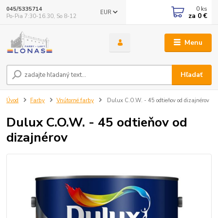
0
ks
045/5335714
EUR
za
0 €
Po-Pia 7:30-16.30, So 8-12
Menu
Hľadať
Úvod
Farby
Vnútorné farby
Dulux C.O.W. - 45 odtieňov od dizajnérov
Dulux C.O.W. - 45 odtieňov od
dizajnérov