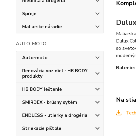
Riedidlá a drogéria
Komple
Spreje
Dulux
Maliarske náradie
Maliarska
Dulux Col
AUTO-MOTO
so svetov
moderný
Auto-moto
Balenie:
Renovácia vozidiel - HB BODY
produkty
HB BODY leštenie
Na sti
SMIRDEX - brúsny sytém
Techn
ENDLESS - utierky a drogéria
Striekacie pištole