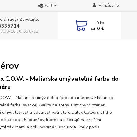
Prihlásenie
EUR
e si rady? Zavolajte.
0
ks
5335714
za
0 €
 7:30-16.30, So 8-12
nérov
x C.O.W. - Maliarska umývateľná farba do
iéru
C.O.W. - Maliarska umývateľná farba do interiéru Maliarska
ľná farba, vysokej kvality na steny a stropy v interiéri.
 umývateľnosť a odolnosť voči oteru.Dulux Colours of the
e kolekcia 45 odtieňov, ktoré sa inšpirujú najkrajšími
ými zákutiami a boli vybrané v spoluprá...
celý popis