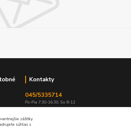
atobné
Kontakty
045/5335714
Po-Pia 7:30-16.30, So 8-12
info@lonas.sk
antnejšie zážitky
adrujete súhlas s