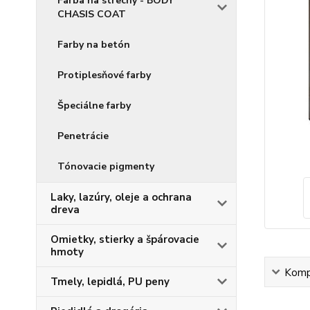
Farba na strechy - BODY
CHASIS COAT
Farby na betón
Protiplesňové farby
Špeciálne farby
Penetrácie
Tónovacie pigmenty
Laky, lazúry, oleje a ochrana
dreva
Omietky, stierky a špárovacie
hmoty
Kompl
Tmely, lepidlá, PU peny