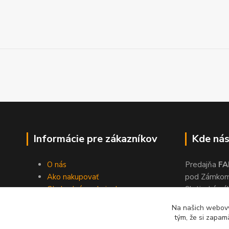
Informácie pre zákazníkov
Kde nás
O nás
Predajňa
FA
Ako nakupovať
pod Zámko
Obchodné podmienky
Slatinské ná
Dodacie podmienky
Zvolen, 960
Na našich webový
Ochrana súkromia
tým, že si zapam
Kontakty