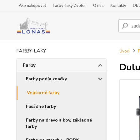
Ako nakupovať
Farby-laky Zvolen
O nás
Kontakty
Obc
FARBY-LAKY
Úvod
F
Dulu
Farby
Farby podľa značky
Vnútorné farby
Fasádne farby
Farby na drevo a kov, základné
farby