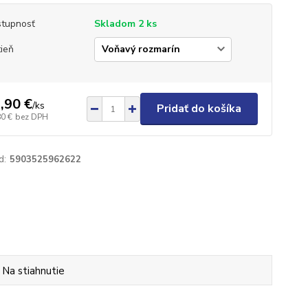
tupnosť
Skladom 2 ks
ieň
,90 €
/
ks
Pridať do košíka
80 €
bez DPH
d:
5903525962622
Na stiahnutie