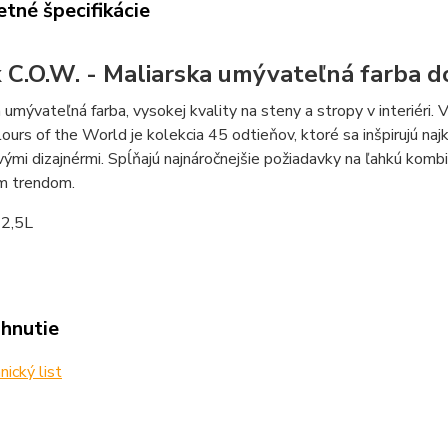
tné špecifikácie
 C.O.W. - Maliarska umývateľná farba do
 umývateľná farba, vysokej kvality na steny a stropy v interiéri.
ours of the World je kolekcia 45 odtieňov, ktoré sa inšpirujú naj
ými dizajnérmi. Spĺňajú najnáročnejšie požiadavky na ľahkú komb
m trendom.
2,5L
ahnutie
ický list