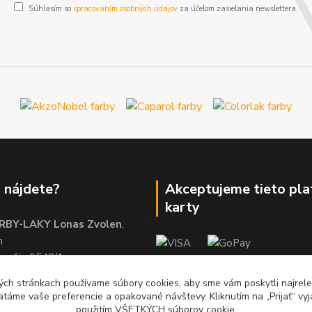
Súhlasím so
spracovaním osobných údajov
za účelom zasielania newslettera.
 nájdete?
Akceptujeme tieto pl
karty
RBY-LAKY Lonas Zvolen
,
m
brežie 9542/1
01
ch stránkach používame súbory cookies, aby sme vám poskytli najrelev
ätáme vaše preferencie a opakované návštevy. Kliknutím na „Prijať“ vyj
použitím VŠETKÝCH súborov cookie.