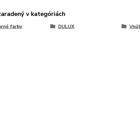
zaradený v kategóriách
rné farby
DULUX
Vnút