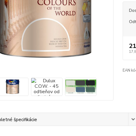
Dos
Odt
21
17,
EAN kó
etné špecifikácie