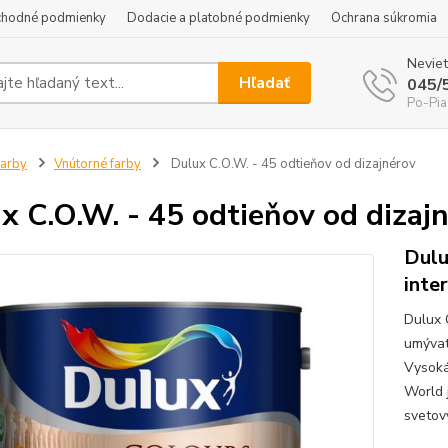
hodné podmienky
Dodacie a platobné podmienky
Ochrana súkromia
Neviet
Hľadať
045/
Po-Pia
arby
Vnútorné farby
Dulux C.O.W. - 45 odtieňov od dizajnérov
x C.O.W. - 45 odtieňov od dizaj
Dulu
inter
Dulux 
umývate
Vysoká
World j
svetov