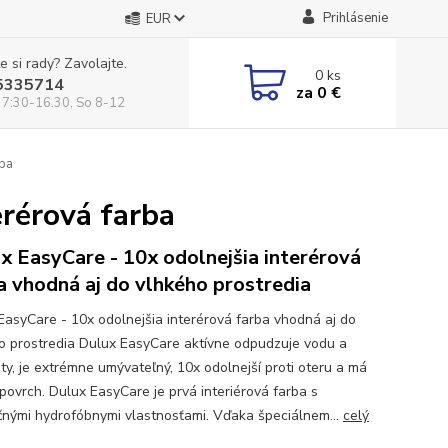
Prihlásenie
EUR
e si rady? Zavolajte.
0
ks
5335714
za
0 €
 7:30-16.30, So 8-12
rba
erérová farba
x EasyCare - 10x odolnejšia interérová
a vhodná aj do vlhkého prostredia
EasyCare - 10x odolnejšia interérová farba vhodná aj do
o prostredia Dulux EasyCare aktívne odpudzuje vodu a
oty, je extrémne umývateľný, 10x odolnejší proti oteru a má
povrch. Dulux EasyCare je prvá interiérová farba s
čnými hydrofóbnymi vlastnosťami. Vďaka špeciálnem...
celý