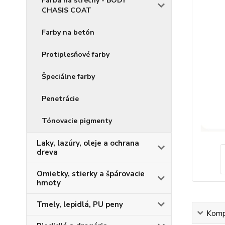
Farba na strechy - BODY
CHASIS COAT
Farby na betón
Protiplesňové farby
Špeciálne farby
Penetrácie
Tónovacie pigmenty
Laky, lazúry, oleje a ochrana
dreva
Omietky, stierky a špárovacie
hmoty
Tmely, lepidlá, PU peny
Kompl