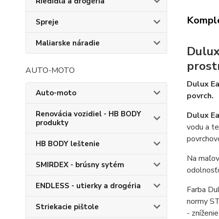
Riedidlá a drogéria
Komple
Spreje
Maliarske náradie
Dulux
prost
AUTO-MOTO
Dulux E
Auto-moto
povrch.
Renovácia vozidiel - HB BODY
Dulux Ea
produkty
vodu a te
povrchov
HB BODY leštenie
Na maľova
SMIRDEX - brúsny sytém
odolnosťo
ENDLESS - utierky a drogéria
Farba Dul
normy STN
Striekacie pištole
- zníženi