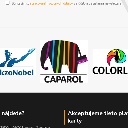
Súhlasím so
spracovaním osobných údajov
za účelom zasielania newslettera.
 nájdete?
Akceptujeme tieto pl
karty
RBY-LAKY Lonas Zvolen
,