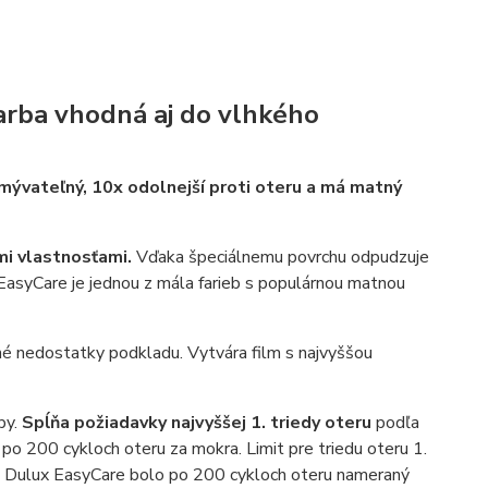
farba vhodná aj do vlhkého
ývateľný, 10x odolnejší proti oteru a má matný
mi vlastnosťami.
Vďaka špeciálnemu povrchu odpudzuje
 EasyCare je jednou z mála farieb s populárnou matnou
é nedostatky podkladu. Vytvára film s najvyššou
by.
Spĺňa požiadavky najvyššej 1. triedy oteru
podľa
o 200 cykloch oteru za mokra. Limit pre triedu oteru 1.
 U Dulux EasyCare bolo po 200 cykloch oteru nameraný