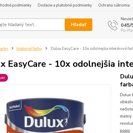
hodné podmienky
Dodacie a platobné podmienky
Ochrana súkromia
Neviet
Hľadať
045/
Po-Pia
arby
Vnútorné farby
Dulux EasyCare - 10x odolnejšia interérová fa
x EasyCare - 10x odolnejšia int
Dulu
ukt
farb
Dulux 
vlhkéh
nečist
matný 
revolu
popis