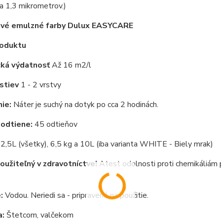
a 1,3 mikrometrov.)
rové emulzné farby Dulux EASYCARE
roduktu
cká výdatnosť
Až 16 m2/l
stiev
1 - 2 vrstvy
ie:
Náter je suchý na dotyk po cca 2 hodinách.
odtiene:
45 odtieňov
2,5L (všetky), 6,5 kg a 10L (iba varianta WHITE - Biely mrak)
oužiteľný v zdravotníctve!
Atest odolnosti proti chemikáliá
:
Vodou. Neriedi sa - pripravené na použitie.
a:
Štetcom, valčekom