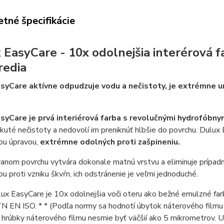
tné špecifikácie
 EasyCare - 10x odolnejšia interérová 
redia
asyCare a
ktívne odpudzuje vodu a nečistoty, je
extrémne um
syCare je prvá interiérová farba s revolučnými hydrofóbny
kuté nečistoty a nedovolí im preniknúť hlbšie do povrchu. Dulux
ou úpravou,
extrémne odolných proti zašpineniu.
nom povrchu vytvára dokonale matnú vrstvu a eliminuje prípadn
u proti vzniku škvŕn, ich odstránenie je veľmi jednoduché.
ux EasyCare je 10x odolnejšia voči oteru ako bežné emulzné far
 EN ISO. * * (Podľa normy sa hodnotí úbytok náterového filmu p
e hrúbky náterového filmu nesmie byť väčšií ako 5 mikrometrov.