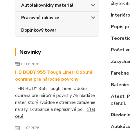
úbytok ib
Autolakovnícky materiál
Interié
Pracovné rukavice
Popis p
Doplnkový tovar
Teoreti
Počet vr
Novinky
Zasychan
01.06.2026
HB BODY 955 Tough Liner: Odolná
Farebné 
ochrana pre náročné povrchy
Balenie:
HB BODY 955 Tough Liner: Odolná
ochrana pre náročné povrchy Ak hľadáte
Atest: P
náter, ktorý zvládne extrémne zaťaženie,
oteru: I.
nárazy, škrabance a nepriaznivé po...
čítať
Riedenie
celé
Aplikáci
11.02.2026