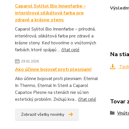
Caparol Sylitol Bio Innenfarbe –
Výsledný
interiérová silikátová farba pre
zdravé a krásne steny.
Caparol Sylitol Bio Innenfarbe – prírodná,
interiérová, silikátová farba pre zdravé a
krásne steny. Keď hovoríme o vnútorných
farbách, ktoré spájajú ...
čítať celé
Na sti
29.01.2026
Techn
Ako účinne bojovať proti plesniam!
Ako účinne bojovať proti plesniam: Eternal
In Thermo, Eternal In Steril a Caparol
Capatox Plesne na stenách nie sú len
estetický problém. Znižujú kva...
čítať celé
Tovar 
Vnúto
Zobraziť všetky novinky