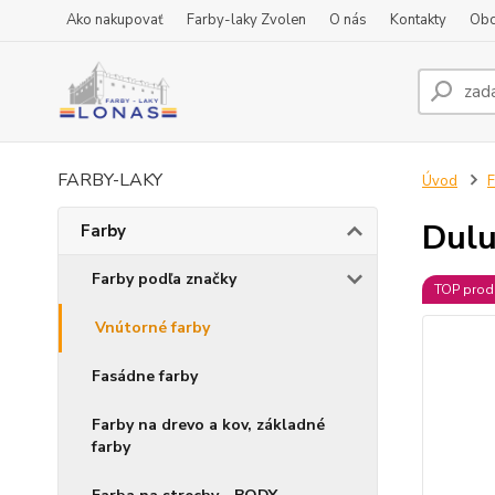
Ako nakupovať
Farby-laky Zvolen
O nás
Kontakty
Obc
FARBY-LAKY
Úvod
F
Dulu
Farby
Farby podľa značky
TOP prod
Vnútorné farby
Fasádne farby
Farby na drevo a kov, základné
farby