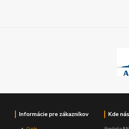
Informácie pre zákazníkov
Kde nás
O nás
Predajňa
FA