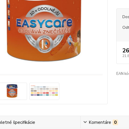
Dos
Odt
26
21,
EAN kó
etné špecifikácie
Komentáre
0