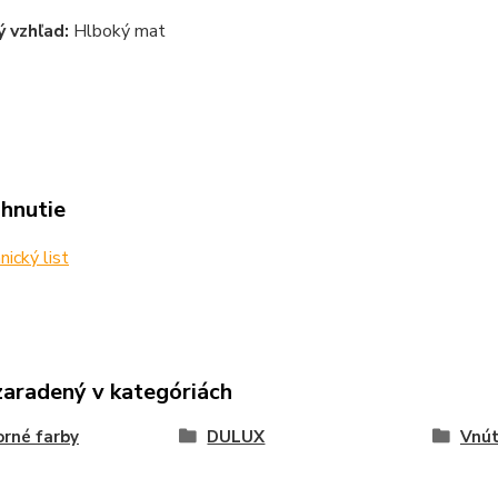
 vzhľad:
Hlboký mat
ahnutie
ický list
zaradený v kategóriách
rné farby
DULUX
Vnút