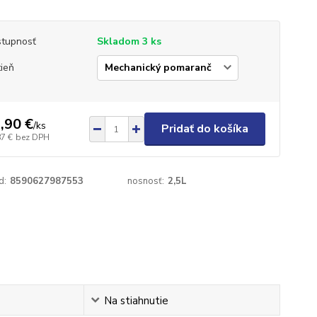
tupnosť
Skladom 3 ks
ieň
,90 €
/
ks
Pridať do košíka
87 €
bez DPH
d:
8590627987553
nosnosť:
2,5L
Na stiahnutie