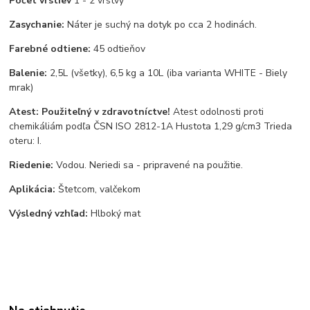
Počet vrstiev
1 - 2 vrstvy
Zasychanie:
Náter je suchý na dotyk po cca 2 hodinách.
Farebné odtiene:
45 odtieňov
Balenie:
2,5L (všetky), 6,5 kg a 10L (iba varianta WHITE - Biely
mrak)
Atest: Použiteľný v zdravotníctve!
Atest odolnosti proti
chemikáliám podľa ČSN ISO 2812-1A Hustota 1,29 g/cm3 Trieda
oteru: I.
Riedenie:
Vodou. Neriedi sa - pripravené na použitie.
Aplikácia:
Štetcom, valčekom
Výsledný vzhľad:
Hlboký mat