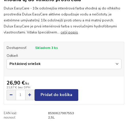
Dulux EasyCare - 10x odolnejšia interérová farba vhodná aj do vlhkého
prostredia Dulux EasyCare aktívne odpudzuje vodu a nečistoty, je
extrémne umývateľný, 10x odolnejší proti oteru a má matný povrch.
Dulux EasyCare je prvá interiérová farba s revolučnými hydrofóbnymi
vlastnosťami. Vďaka špeciálnem...
celý popis
Dostupnosť
Skladom 3 ks
Odtieň
26,90 €
/
ks
21,87 €
bez DPH
Pridať do košíka
EAN kód:
8590627987553
nosnosť:
2,5L