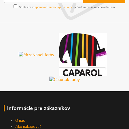
Súhlasím so
spracovaním osobných údajov
za účelom zasielania newslettera.
Informácie pre zákazníkov
O nás
Ako nakupovať