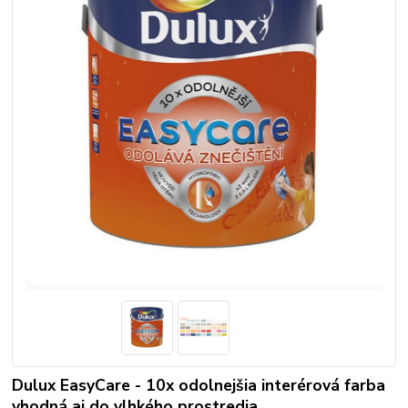
Dulux EasyCare - 10x odolnejšia interérová farba
vhodná aj do vlhkého prostredia