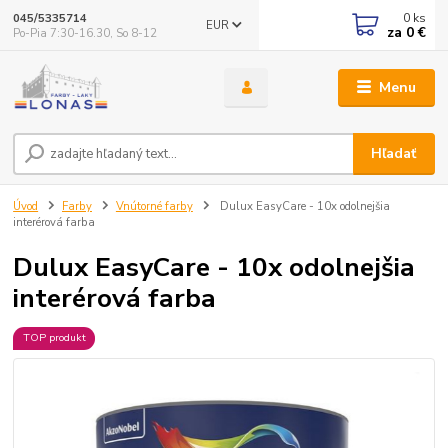
0
ks
045/5335714
EUR
za
0 €
Po-Pia 7:30-16.30, So 8-12
Menu
Hľadať
Úvod
Farby
Vnútorné farby
Dulux EasyCare - 10x odolnejšia
interérová farba
Dulux EasyCare - 10x odolnejšia
interérová farba
TOP produkt