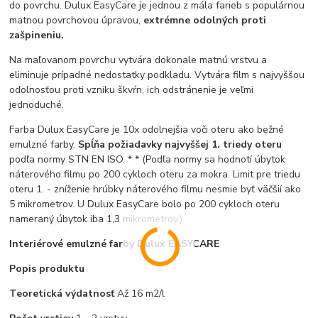
do povrchu. Dulux EasyCare je jednou z mála farieb s populárnou
matnou povrchovou úpravou,
extrémne odolných proti
zašpineniu.
Na maľovanom povrchu vytvára dokonale matnú vrstvu a
eliminuje prípadné nedostatky podkladu. Vytvára film s najvyššou
odolnosťou proti vzniku škvŕn, ich odstránenie je veľmi
jednoduché.
Farba Dulux EasyCare je 10x odolnejšia voči oteru ako bežné
emulzné farby.
Spĺňa požiadavky najvyššej 1. triedy oteru
podľa normy STN EN ISO. * * (Podľa normy sa hodnotí úbytok
náterového filmu po 200 cykloch oteru za mokra. Limit pre triedu
oteru 1. - zníženie hrúbky náterového filmu nesmie byť väčšií ako
5 mikrometrov. U Dulux EasyCare bolo po 200 cykloch oteru
nameraný úbytok iba 1,3 mikrometrov.)
Interiérové emulzné farby Dulux EASYCARE
Popis produktu
Teoretická výdatnosť
Až 16 m2/l