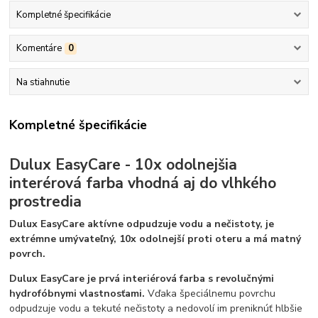
Kompletné špecifikácie
Komentáre
0
Na stiahnutie
Kompletné špecifikácie
Dulux EasyCare - 10x odolnejšia
interérová farba vhodná aj do vlhkého
prostredia
Dulux EasyCare a
ktívne odpudzuje vodu a nečistoty, je
extrémne umývateľný, 10x odolnejší proti oteru a má matný
povrch.
Dulux EasyCare je prvá interiérová farba s revolučnými
hydrofóbnymi vlastnosťami.
Vďaka špeciálnemu povrchu
odpudzuje vodu a tekuté nečistoty a nedovolí im preniknúť hlbšie