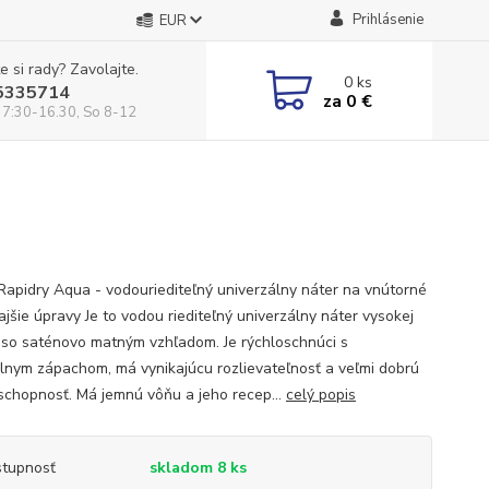
Prihlásenie
EUR
e si rady? Zavolajte.
0
ks
5335714
za
0 €
 7:30-16.30, So 8-12
Rapidry Aqua - vodouriediteľný univerzálny náter na vnútorné
ajšie úpravy Je to vodou riediteľný univerzálny náter vysokej
y so saténovo matným vzhľadom. Je rýchloschnúci s
lnym zápachom, má vynikajúcu rozlievateľnosť a veľmi dobrú
 schopnosť. Má jemnú vôňu a jeho recep...
celý popis
tupnosť
skladom 8 ks