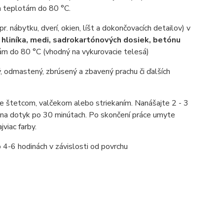
a teplotám do 80 °C.
pr. nábytku, dverí, okien, líšt a dokončovacích detailov) v
 hliníka, medi, sadrokartónových dosiek, betónu
ám do 80 °C (vhodný na vykurovacie telesá)
ý, odmastený, zbrúsený a zbavený prachu či ďalších
e štetcom, valčekom alebo striekaním. Nanášajte 2 - 3
ý na dotyk po 30 minútach. Po skončení práce umyte
viac farby.
o 4-6 hodinách v závislosti od povrchu