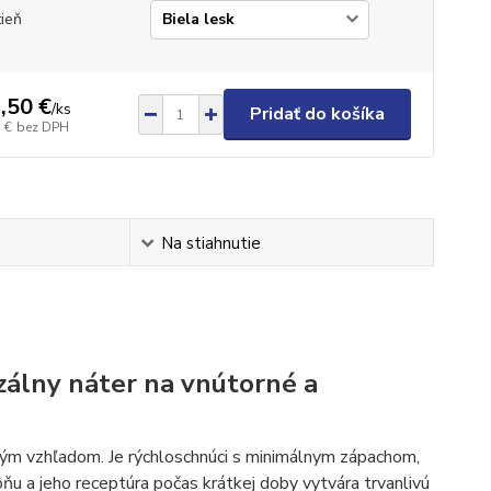
ieň
,50 €
/
ks
Pridať do košíka
 €
bez DPH
Na stiahnutie
zálny náter na vnútorné a
tným vzhľadom. Je rýchloschnúci s minimálnym zápachom,
ňu a jeho receptúra počas krátkej doby vytvára trvanlivú