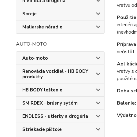
Riedidlá a drogéria
vrstvu o
Spreje
Použitie
interiéri
Maliarske náradie
(nevhodn
AUTO-MOTO
Príprava
nečistôt.
Auto-moto
Aplikáci
vrstvy s 
Renovácia vozidiel - HB BODY
produkty
použité n
HB BODY leštenie
Doba sc
Balenie:
SMIRDEX - brúsny sytém
Výdatno
ENDLESS - utierky a drogéria
Striekacie pištole