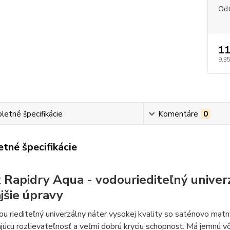
Odt
11
9,35
etné špecifikácie
Komentáre
0
tné špecifikácie
 Rapidry Aqua - vodouriediteľný univer
jšie úpravy
ou riediteľný univerzálny náter vysokej kvality so saténovo ma
júcu rozlievateľnosť a veľmi dobrú kryciu schopnosť. Má jemnú vô