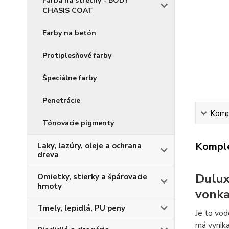
Farba na strechy - BODY
CHASIS COAT
Farby na betón
Protiplesňové farby
Špeciálne farby
Penetrácie
Kompl
Tónovacie pigmenty
Komple
Laky, lazúry, oleje a ochrana
dreva
Dulux
Omietky, stierky a špárovacie
hmoty
vonka
Tmely, lepidlá, PU peny
Je to vod
má vynika