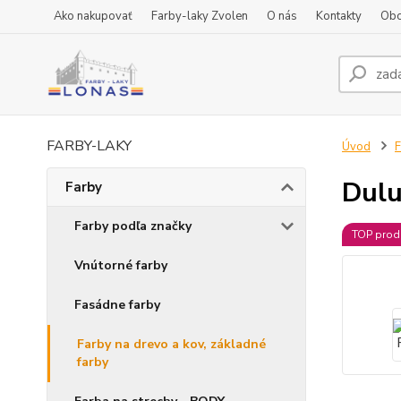
Ako nakupovať
Farby-laky Zvolen
O nás
Kontakty
Obc
FARBY-LAKY
Úvod
F
Dulu
Farby
Farby podľa značky
TOP prod
Vnútorné farby
Fasádne farby
Farby na drevo a kov, základné
farby