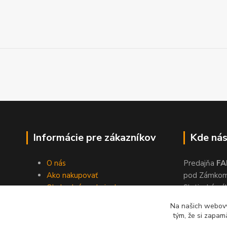
Informácie pre zákazníkov
Kde nás
O nás
Predajňa
FA
Ako nakupovať
pod Zámko
Obchodné podmienky
Slatinské ná
Dodacie podmienky
Zvolen, 960
Na našich webový
Ochrana súkromia
tým, že si zapam
Kontakty