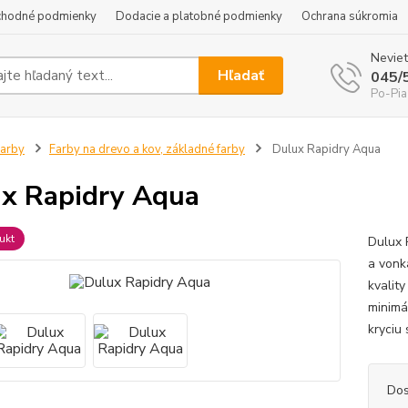
hodné podmienky
Dodacie a platobné podmienky
Ochrana súkromia
Neviet
Hľadať
045/
Po-Pia
arby
Farby na drevo a kov, základné farby
Dulux Rapidry Aqua
x Rapidry Aqua
ukt
Dulux 
a vonk
kvalit
minimá
kryciu
Dos