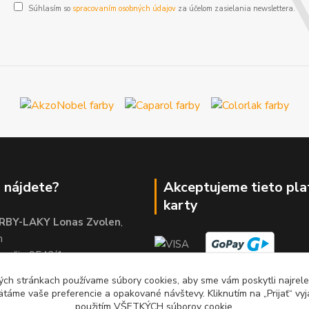
Súhlasím so
spracovaním osobných údajov
za účelom zasielania newslettera.
 nájdete?
Akceptujeme tieto pl
karty
RBY-LAKY Lonas Zvolen
,
m
brežie 9542/1
01
ch stránkach používame súbory cookies, aby sme vám poskytli najrelev
ätáme vaše preferencie a opakované návštevy. Kliknutím na „Prijať“ vyj
použitím VŠETKÝCH súborov cookie.