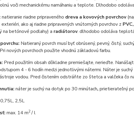
dolnú voči mechanickému namáhaniu a teplote. Dlhodobo odoláv
:
natieranie riadne pripraveného
dreva a kovových povrchov
(na
 aj exteriéri, ako aj riadne pripravených vnútorných povrchov z
PVC,
ý na betónové podlahy) a
radiátorov
. dlhodobo odoláva teplot
 povrchu:
Natieraný povrch musí byť obrúsený, pevný, čistý, such
 Pri nových povrchoch použite vhodnú základovú farbu.
a:
Pred použitím obsah dôkladne premiešajte, nerieďte. Nanášajt
odstupom 4 - 6 hodín medzi jednotlivými nátermi. Náter je such
ástroje vodou. Pred čistením odstráňte zo štetca a valčeka čo naj
hnutia:
náter je suchý na dotyk po 30 minútach
,
prietierateľný p
0,75L, 2,5L
2
sť:
max. 14 m
/ l