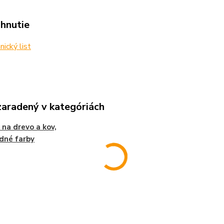
ahnutie
ický list
zaradený v kategóriách
 na drevo a kov,
dné farby