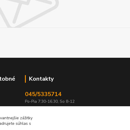
atobné
Kontakty
045/5335714
Po-Pia 7:30-16.30, So 8-12
info@lonas.sk
antnejšie zážitky
adrujete súhlas s