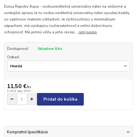
Dulux Rapidry Aqua - vodouriediteľný univerzálny náter na vnútorné a
vonkajšie úpravy Je to vodou riediteľný univerzálny náter vysokej kvality
so saténovo matným vzhľadom. Je rýchloschnúci s minimálnym
zápachom, má vynikajúcu rozlievateľnosť a veľmi dobrú kryciu
schopnosť. Má jemnú vôňu a jeho recep...
celý popis
Dostupnosť
Skladom 8 ks
Odtieň
11,50 €
/
ks
9,35 €
bez DPH
Pridať do košíka
Kompletné špecifikácie