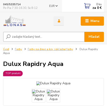
0
ks
045/5335714
EUR
za
0 €
Po-Pia 7:30-16.30, So 8-12
Menu
Hľadať
Úvod
Farby
Farby na drevo a kov, základné farby
Dulux Rapidry
Aqua
Dulux Rapidry Aqua
TOP produkt