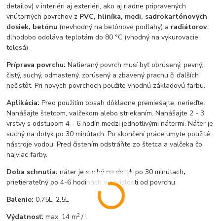
detailov) v interiéri aj exteriéri, ako aj riadne pripravených
vnútorných povrchov z
PVC, hliníka, medi, sadrokartónových
dosiek, betónu
(nevhodný na betónové podlahy) a
radiátorov
.
dlhodobo odoláva teplotám do 80 °C (vhodný na vykurovacie
telesá)
Príprava povrchu:
Natieraný povrch musí byť obrúsený, pevný,
čistý, suchý, odmastený, zbrúsený a zbavený prachu či ďalších
nečistôt. Pri nových povrchoch použite vhodnú základovú farbu.
Aplikácia:
Pred použitím obsah dôkladne premiešajte, nerieďte.
Nanášajte štetcom, valčekom alebo striekaním. Nanášajte 2 - 3
vrstvy s odstupom 4 - 6 hodín medzi jednotlivými nátermi. Náter je
suchý na dotyk po 30 minútach. Po skončení práce umyte použité
nástroje vodou. Pred čistením odstráňte zo štetca a valčeka čo
najviac farby.
Doba schnutia:
náter je suchý na dotyk po 30 minútach
,
prietierateľný po 4-6 hodinách v závislosti od povrchu
Balenie:
0,75L, 2,5L
2
Výdatnosť:
max. 14 m
/ l