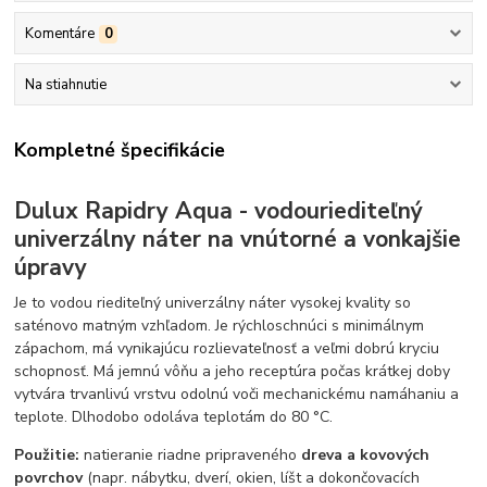
Komentáre
0
Na stiahnutie
Kompletné špecifikácie
Dulux Rapidry Aqua - vodouriediteľný
univerzálny náter na vnútorné a vonkajšie
úpravy
Je to vodou riediteľný univerzálny náter vysokej kvality so
saténovo matným vzhľadom. Je rýchloschnúci s minimálnym
zápachom, má vynikajúcu rozlievateľnosť a veľmi dobrú kryciu
schopnosť. Má jemnú vôňu a jeho receptúra počas krátkej doby
vytvára trvanlivú vrstvu odolnú voči mechanickému namáhaniu a
teplote. Dlhodobo odoláva teplotám do 80 °C.
Použitie:
natieranie riadne pripraveného
dreva a kovových
povrchov
(napr. nábytku, dverí, okien, líšt a dokončovacích