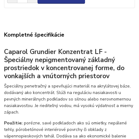
Kompletné špecifikácie
Caparol Grundier Konzentrat LF -
Špeciálny nepigmentovaný základný
prostriedok v koncentrovanej forme, do
vonkajších a vnútorných priestorov
Špeciálny penetračný a spevňujúci materiál na akrylátovej báze,
dodávaný ako koncentrát. Slúži na reguláciu nasiakavosti u
pevných minerálnych podkladov so silnou alebo nerovnomernou
nasiakavosťou. Je riediteľný vodou, má vysokú výdatnosť a mierny
zápach.
Použitie:
porézne, savé podkladoch ako sú omietky, nepálené
tehly, pórobetónové interiérové povrchy či obklady z
vápennopieskových tehál. Dodáva sa ako ekonomické balenie