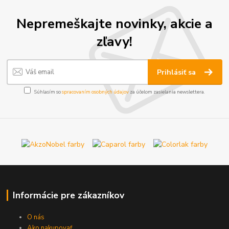
Nepremeškajte novinky, akcie a
zľavy!
Prihlásiť sa
Súhlasím so
spracovaním osobných údajov
za účelom zasielania newslettera.
Informácie pre zákazníkov
O nás
Ako nakupovať