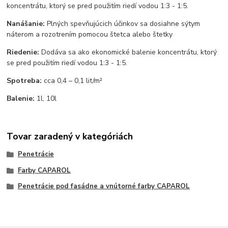
koncentrátu, ktorý se pred použitím riedí vodou 1:3 - 1:5.
Nanášanie:
Plných spevňujúcich účinkov sa dosiahne sýtym
náterom a rozotrením pomocou štetca alebo štetky
Riedenie:
Dodáva sa ako ekonomické balenie koncentrátu, ktorý
se pred použitím riedí vodou 1:3 - 1:5.
Spotreba:
cca 0,4 – 0,1 lit/m²
Balenie:
1l, 10l
Tovar zaradený v kategóriách
Penetrácie
Farby CAPAROL
Penetrácie pod fasádne a vnútorné farby CAPAROL