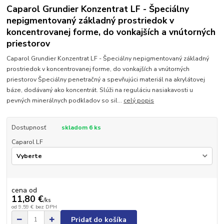
Caparol Grundier Konzentrat LF - Špeciálny
nepigmentovaný základný prostriedok v
koncentrovanej forme, do vonkajších a vnútorných
priestorov
Caparol Grundier Konzentrat LF - Špeciálny nepigmentovaný základný
prostriedok v koncentrovanej forme, do vonkajších a vnútorných
priestorov Špeciálny penetračný a spevňujúci materiál na akrylátovej
báze, dodávaný ako koncentrát. Slúži na reguláciu nasiakavosti u
pevných minerálnych podkladov so sil...
celý popis
Dostupnosť
skladom 6 ks
Caparol LF
cena od
11,80 €
/
ks
od
9,59 €
bez DPH
Pridať do košíka