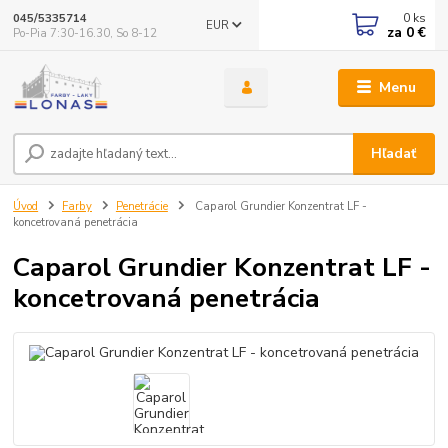
0
ks
045/5335714
EUR
za
0 €
Po-Pia 7:30-16.30, So 8-12
Menu
Hľadať
Úvod
Farby
Penetrácie
Caparol Grundier Konzentrat LF -
koncetrovaná penetrácia
Caparol Grundier Konzentrat LF -
koncetrovaná penetrácia