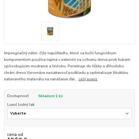
Impregnačný náter, čiže napúšťadlo, ktoré sa kvôli fungicídnym
komponentom používa najmä v exteriéri na ochranu dreva proti hubám
spôsobujúcim modranie a hnilobu. Penetruje do hĺbky a dlhodobo
chráni drevo.Vyrovnáva nasiakavosť podkladu a optimalizuje štruktúru
natieraného materiálu na nanášanie ďal...
celý popis
Dostupnosť
Skladom 1 ks
Luxol lodný lak
cena od