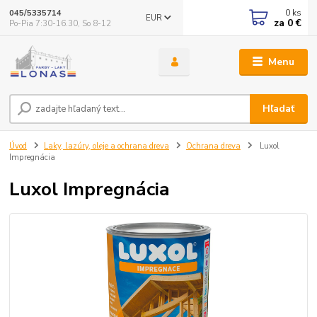
0
ks
045/5335714
EUR
za
0 €
Po-Pia 7:30-16.30, So 8-12
Menu
Hľadať
Úvod
Laky, lazúry, oleje a ochrana dreva
Ochrana dreva
Luxol
Impregnácia
Luxol Impregnácia