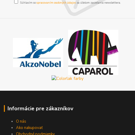
Súhlasím so
spracovaním osobných údajov
za účelom zasielania newslettera.
Informácie pre zákazníkov
O nás
Ako nakupovať
Obchodné podmienky