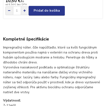
10,50 €
/
ks
od
8,54 €
bez DPH
Pridať do košíka
Kompletné špecifikácie
Impregnačný náter, čiže napúšťadlo, ktoré sa kvôli fungicídnym
komponentom používa najmä v exteriéri na ochranu dreva proti
hubám spôsobujúcim modranie a hnilobu. Penetruje do hĺbky a
dlhodobo chráni drevo.
Vyrovnáva nasiakavosť podkladu a optimalizuje štruktúru
natieraného materiálu na nanášanie ďalšej vrstvy vrchného
náteru, napr. lazúry, laku alebo farby. Fungicídny impregnačný
náter sa tiež odporúča použiť v prostredí, kde je drevo vystavené
zvýšenej vlhkosti. Pre aktívnu biocídnu ochranu odporúčame
natrieť dve vrstvy.
Výdatnosť:
7-11m²/l