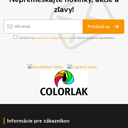
zľavy!
Prihlásiť sa
Súhlasím so
spracovaním osobných údajov
za účelom zasielania newslettera.
Informácie pre zákazníkov