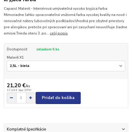
Caparol Malerit - Interiérová umývateľná vysoko kryjúca farba
Mimoriadne ľahko spracovateľná vnútorná farba vysokej kvality na nové i
renovačné nátery ľubovoľných podkladov.Vhodná pre obytné priestory
pre alergikov, pretože pri spracovaní ani pri zasychaní neuvoľňuje žiadne
emisie.Trieda oteru 3. po...
celý popis
Dostupnosť
skladom 5 ks
Malerit X1
21,20 €
/
ks
17,24 €
bez DPH
Pridať do košíka
Kompletné špecifikácie