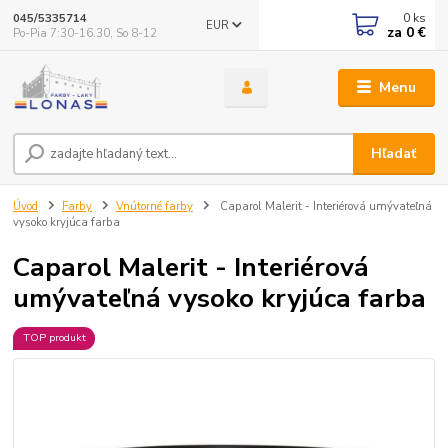
0
ks
045/5335714
EUR
za
0 €
Po-Pia 7:30-16.30, So 8-12
Menu
Hľadať
Úvod
Farby
Vnútorné farby
Caparol Malerit - Interiérová umývateľná
vysoko kryjúca farba
Caparol Malerit - Interiérová
umývateľná vysoko kryjúca farba
TOP produkt