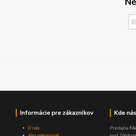
Ne
Informácie pre zákazníkov
Kde nás
O nás
Predajňa
FA
Ako nakupovať
pod Zámko