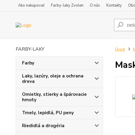
Ako nakupovať
Farby-laky Zvolen
O nás
Kontakty
Obc
FARBY-LAKY
Úvod
M
Mas
Farby
Laky, lazúry, oleje a ochrana
dreva
Omietky, stierky a špárovacie
hmoty
Tmely, lepidlá, PU peny
Riedidlá a drogéria