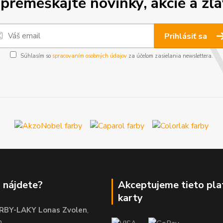
premeškajte novinky, akcie a zľa
Prihlásiť sa
Súhlasím so
spracovaním osobných údajov
za účelom zasielania newslettera.
 nájdete?
Akceptujeme tieto pl
karty
RBY-LAKY Lonas Zvolen
,
m