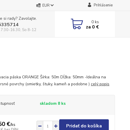
Prihlásenie
EUR
e si rady? Zavolajte.
0
ks
5335714
za
0 €
 7:30-16.30, So 8-12
acia páska ORANGE Šírka: 50m Dĺžka: 50mm -Ideálna na
drsné povrchy (omietky, štuky, kameň a podobne )
celý popis
tupnosť
skladom 8 ks
50 €
/
ks
Pridať do košíka
 €
bez DPH