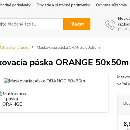
hodné podmienky
Dodacie a platobné podmienky
Ochrana súkromia
Neviet
Hľadať
045/
Po-Pia
aliarske náradie
Maskovacia páska ORANGE 50x50m
kovacia páska ORANGE 50x50m
Maskov
veľmi 
Dos
6,
5,28