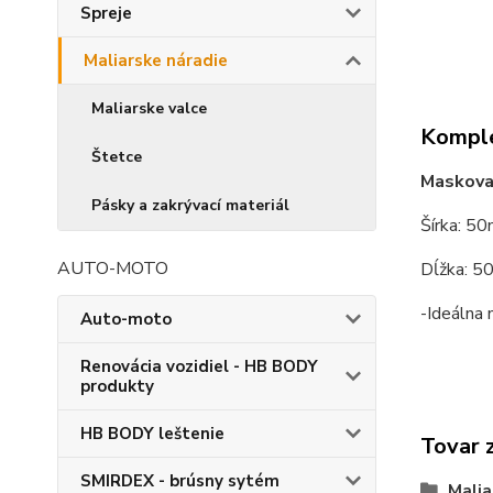
Spreje
Maliarske náradie
Maliarske valce
Komple
Štetce
Maskova
Pásky a zakrývací materiál
Šírka: 5
AUTO-MOTO
Dĺžka: 
-Ideálna 
Auto-moto
Renovácia vozidiel - HB BODY
produkty
HB BODY leštenie
Tovar 
SMIRDEX - brúsny sytém
Malia