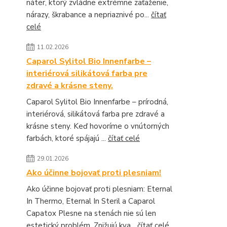
náter, ktorý zvládne extrémne zaťaženie,
nárazy, škrabance a nepriaznivé po...
čítať
celé
11.02.2026
Caparol Sylitol Bio Innenfarbe –
interiérová silikátová farba pre
zdravé a krásne steny.
Caparol Sylitol Bio Innenfarbe – prírodná,
interiérová, silikátová farba pre zdravé a
krásne steny. Keď hovoríme o vnútorných
farbách, ktoré spájajú ...
čítať celé
29.01.2026
Ako účinne bojovať proti plesniam!
Ako účinne bojovať proti plesniam: Eternal
In Thermo, Eternal In Steril a Caparol
Capatox Plesne na stenách nie sú len
estetický problém. Znižujú kva...
čítať celé