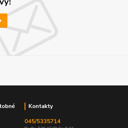
vy!
atobné
Kontakty
045/5335714