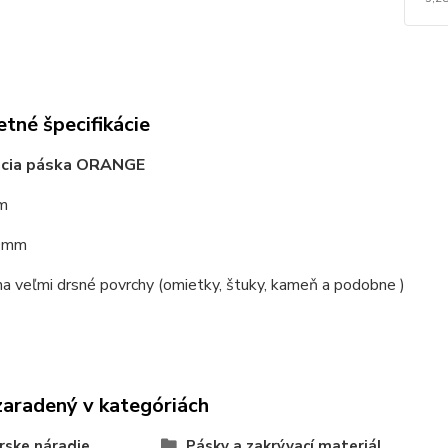
tné špecifikácie
cia páska ORANGE
0m
50mm
na veľmi drsné povrchy (omietky, štuky, kameň a podobne )
zaradený v kategóriách
rske náradie
Pásky a zakrývací materiál