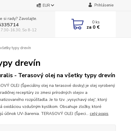
Prihlásenie
EUR
e si rady? Zavolajte.
0
ks
5335714
za
0 €
 7:30-16.30, So 8-12
 všetky typy drevín
typy drevín
ralis - Terasový olej na všetky typy drevín
VÝ OLEJ (Špeciálny olej na terasové dosky) je olej vyrobený
tradičnej receptúry zo zmesi prírodných olejov a
atizovaného rozpúšťadla. Je to tzv. „vysychavý olej“, ktorý
á oxidáciou vzdušným kyslíkom. Obsahuje zložky, ktoré
jú účinok UV-žiarenia. TERASOVÝ OLEJ (Špeci...
celý popis