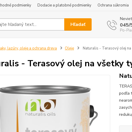
hodné podmienky
Dodacie a platobné podmienky
Ochrana súkromia
Neviet
Hľadať
045/
Po-Pia
aky, lazúry, oleje a ochrana dreva
Oleje
Naturalis - Terasový olej na
ralis - Terasový olej na všetky 
Natu
TERASO
podľa 
nearom
zasych
reduku