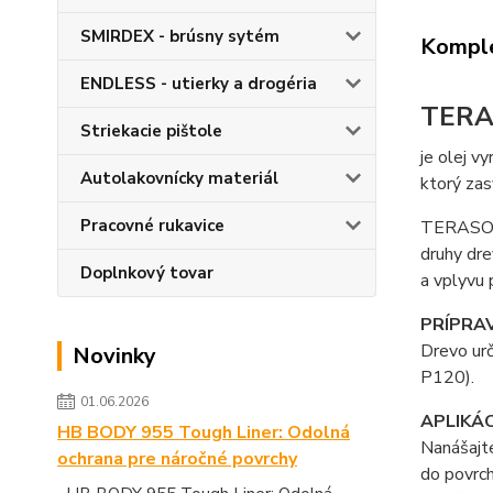
SMIRDEX - brúsny sytém
Komple
ENDLESS - utierky a drogéria
TERAS
Striekacie pištole
je olej v
Autolakovnícky materiál
ktorý zas
Pracovné rukavice
TERASOVÝ 
druhy dre
Doplnkový tovar
a vplyvu 
PRÍPRA
Drevo urč
Novinky
P120).
01.06.2026
APLIKÁ
HB BODY 955 Tough Liner: Odolná
Nanášajte
ochrana pre náročné povrchy
do povrch