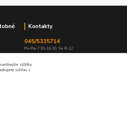
atobné
Kontakty
045/5335714
Po-Pia 7:30-16.30, So 8-12
info@lonas.sk
antnejšie zážitky
adrujete súhlas s
Vytvorené na
Eshop-rychlo.sk