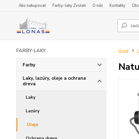
Ako nakupovať
Farby-laky Zvolen
O nás
Kontakty
Obc
FARBY-LAKY
Úvod
L
Natu
Farby
Laky, lazúry, oleje a ochrana
dreva
Laky
Lazúry
Oleje
Ochrana dreva