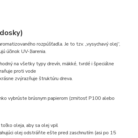
 dosky)
aromatizovaného rozpúšťadla. Je to tzv. „vysychavý olej“,
jú účinok UV-žiarenia.
odný na všetky typy drevín, mäkké, tvrdé i špeciálne
hraňuje proti vode
krásne zvýrazňuje štruktúru dreva.
ľahko vybrúste brúsnym papierom (zrnitosť P100 alebo
oľko oleja, aby sa olej vpil
ahujúci olej odstráňte ešte pred zaschnutím (asi po 15