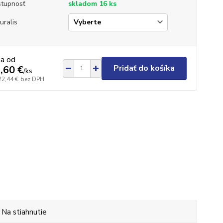
tupnosť
skladom 16 ks
uralis
na od
Pridať do košíka
,60 €
/
ks
22,44 €
bez DPH
Na stiahnutie