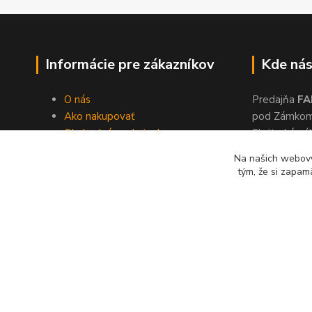
Informácie pre zákazníkov
Kde nás
O nás
Predajňa
FA
Ako nakupovať
pod Zámko
Obchodné podmienky
Slatinské ná
Dodacie podmienky
Zvolen, 960
Na našich webový
Ochrana súkromia
tým, že si zapam
Kontakty
© 2024 Lonas s. r. o., farby-laky Zvolen