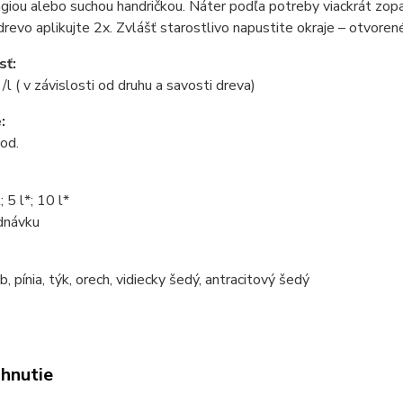
giou alebo suchou handričkou. Náter podľa potreby viackrát zopa
revo aplikujte 2x. Zvlášť starostlivo napustite okraje – otvoren
sť:
l ( v závislosti od druhu a savosti dreva)
:
od.
; 5 l*; 10 l*
dnávku
b, pínia, týk, orech, vidiecky šedý, antracitový šedý
ahnutie