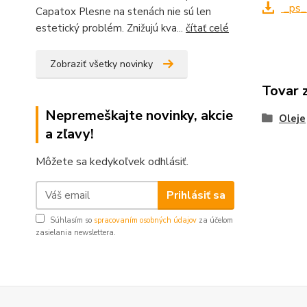
_ps_5
Capatox Plesne na stenách nie sú len
estetický problém. Znižujú kva...
čítať celé
Zobraziť všetky novinky
Tovar 
Nepremeškajte novinky, akcie
Oleje
a zľavy!
Môžete sa kedykoľvek odhlásiť.
Prihlásiť sa
Súhlasím so
spracovaním osobných údajov
za účelom
zasielania newslettera.