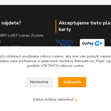
 nájdete?
Akceptujeme tieto pl
karty
RBY-LAKY Lonas Zvolen
,
m
brežie 9542/1
01
ch stránkach používame súbory cookies, aby sme vám poskytli najrelev
ätáme vaše preferencie a opakované návštevy. Kliknutím na „Prijať“ vyj
použitím VŠETKÝCH súborov cookie.
Súhlasím
Nastavenia
Súhlas môžete odmietnuť
tu
.