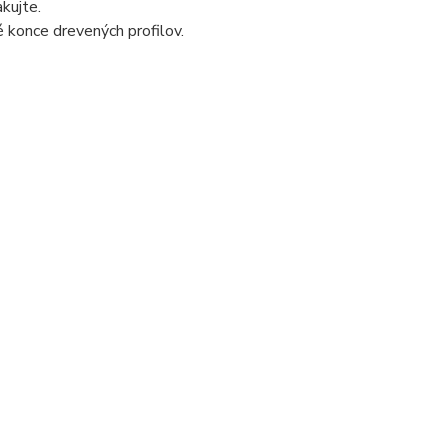
kujte.
é konce drevených profilov.