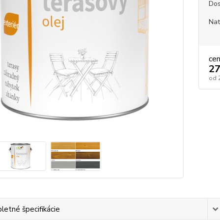
Dos
Nat
ce
27
od
etné špecifikácie