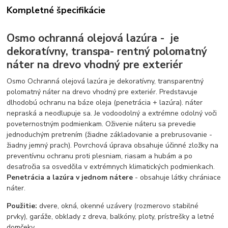
Kompletné špecifikácie
Osmo ochranná olejová lazúra - je
dekoratívny, transpa- rentný polomatný
náter na drevo vhodný pre exteriér
Osmo Ochranná olejová lazúra je dekoratívny, transparentný
polomatný náter na drevo vhodný pre exteriér. Predstavuje
dlhodobú ochranu na báze oleja (penetrácia + lazúra). náter
nepraská a neodlupuje sa. Je vodoodolný a extrémne odolný voči
poveternostným podmienkam. Oživenie náteru sa prevedie
jednoduchým pretrením (žiadne základovanie a prebrusovanie -
žiadny jemný prach). Povrchová úprava obsahuje účinné zložky na
preventívnu ochranu proti plesniam, riasam a hubám a po
desaťročia sa osvedčila v extrémnych klimatických podmienkach.
Penetrácia a lazúra v jednom nátere
- obsahuje látky chrániace
náter.
Použitie:
dvere, okná, okenné uzávery (rozmerovo stabilné
prvky), garáže, obklady z dreva, balkóny, ploty, prístrešky a letné
domčeky