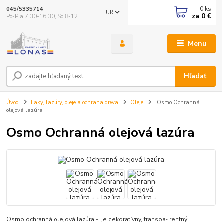
0
ks
045/5335714
EUR
za
0 €
Po-Pia 7:30-16.30, So 8-12
Menu
Hľadať
Úvod
Laky, lazúry, oleje a ochrana dreva
Oleje
Osmo Ochranná
olejová lazúra
Osmo Ochranná olejová lazúra
Osmo ochranná olejová lazúra - je dekoratívny, transpa- rentný