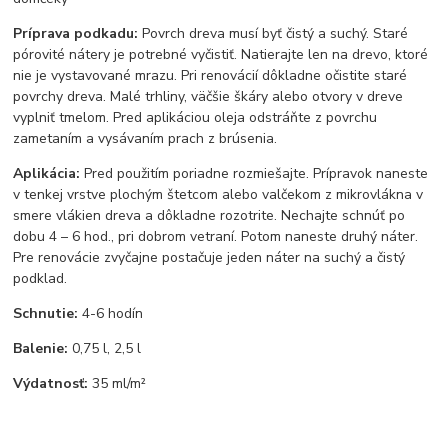
Príprava podkadu:
Povrch dreva musí byť čistý a suchý. Staré
pórovité nátery je potrebné vyčistiť. Natierajte len na drevo, ktoré
nie je vystavované mrazu. Pri renovácií dôkladne očistite staré
povrchy dreva. Malé trhliny, väčšie škáry alebo otvory v dreve
vyplniť tmelom. Pred aplikáciou oleja odstráňte z povrchu
zametaním a vysávaním prach z brúsenia.
Aplikácia:
Pred použitím poriadne rozmiešajte. Prípravok naneste
v tenkej vrstve plochým štetcom alebo valčekom z mikrovlákna v
smere vlákien dreva a dôkladne rozotrite. Nechajte schnúť po
dobu 4 – 6 hod., pri dobrom vetraní. Potom naneste druhý náter.
Pre renovácie zvyčajne postačuje jeden náter na suchý a čistý
podklad.
Schnutie:
4-6 hodín
Balenie:
0,75 l, 2,5 l
Výdatnosť:
35 ml/m²