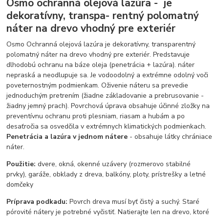
Osmo ochranná olejová lazúra - je
dekoratívny, transpa- rentný polomatný
náter na drevo vhodný pre exteriér
Osmo Ochranná olejová lazúra je dekoratívny, transparentný
polomatný náter na drevo vhodný pre exteriér. Predstavuje
dlhodobú ochranu na báze oleja (penetrácia + lazúra). náter
nepraská a neodlupuje sa. Je vodoodolný a extrémne odolný voči
poveternostným podmienkam. Oživenie náteru sa prevedie
jednoduchým pretrením (žiadne základovanie a prebrusovanie -
žiadny jemný prach). Povrchová úprava obsahuje účinné zložky na
preventívnu ochranu proti plesniam, riasam a hubám a po
desaťročia sa osvedčila v extrémnych klimatických podmienkach.
Penetrácia a lazúra v jednom nátere
- obsahuje látky chrániace
náter.
Použitie:
dvere, okná, okenné uzávery (rozmerovo stabilné
prvky), garáže, obklady z dreva, balkóny, ploty, prístrešky a letné
domčeky
Príprava podkadu:
Povrch dreva musí byť čistý a suchý. Staré
pórovité nátery je potrebné vyčistiť. Natierajte len na drevo, ktoré