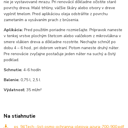
nie je vystavované mrazu. Pri renovácií dôkladne očistite staré
povrchy dreva. Malé trhliny, väčšie škáry alebo otvory v dreve
vyplniť tmelom. Pred aplikáciou oleja odstráňte z povrchu
zametaním a vysávaním prach z brúsenia.
Aplikácia:
Pred použitím poriadne rozmiešajte. Prípravok naneste
v tenkej vrstve plochým štetcom alebo valčekom z mikrovlákna v
smere vlákien dreva a dôkladne rozotrite. Nechajte schnúť po
dobu 4 – 6 hod., pri dobrom vetraní. Potom naneste druhý náter.
Pre renovácie zvyčajne postačuje jeden náter na suchý a čistý
podklad.
Schnutie:
4-6 hodín
Balenie:
0,75 l, 2,5 l
Výdatnosť:
35 ml/m²
Na stiahnutie
_ps_94Tech--list-osmo-ochranna-olejova-azura-700-900.pdf