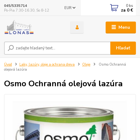
0
ks
045/5335714
EUR
za
0 €
Po-Pia 7:30-16.30, So 8-12
Menu
Hľadať
Úvod
Laky, lazúry, oleje a ochrana dreva
Oleje
Osmo Ochranná
olejová lazúra
Osmo Ochranná olejová lazúra