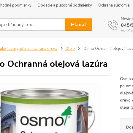
hodné podmienky
Dodacie a platobné podmienky
Ochrana súkromia
Neviet
Hľadať
045/
Po-Pia
aky, lazúry, oleje a ochrana dreva
Oleje
Osmo Ochranná olejová laz
 Ochranná olejová lazúra
Osmo o
poloma
olejov
drevo 
oleja (
Dos