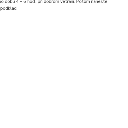
po dobu 4 – 6 hod., pri dobrom vetraní. Potom naneste
 podklad.