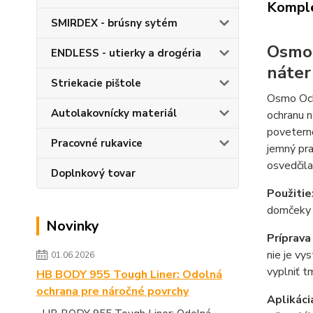
Komple
SMIRDEX - brúsny sytém
Osmo 
ENDLESS - utierky a drogéria
náter
Striekacie pištole
Osmo Ochr
Autolakovnícky materiál
ochranu n
povetern
Pracovné rukavice
jemný pra
osvedčil
Doplnkový tovar
Použitie
domček
Novinky
Príprava
nie je vy
01.06.2026
vyplniť t
HB BODY 955 Tough Liner: Odolná
ochrana pre náročné povrchy
Aplikáci