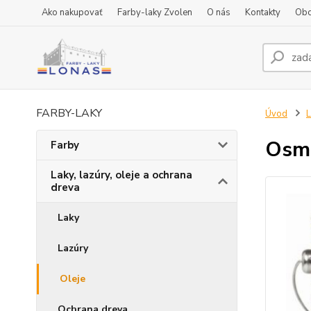
Ako nakupovať
Farby-laky Zvolen
O nás
Kontakty
Obc
FARBY-LAKY
Úvod
L
Osmo
Farby
Laky, lazúry, oleje a ochrana
dreva
Laky
Lazúry
Oleje
Ochrana dreva