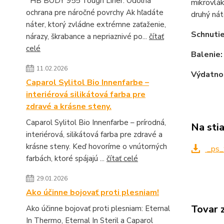
HB BODY 955 Tough Liner: Odolná
mikrovlák
ochrana pre náročné povrchy Ak hľadáte
druhý nát
náter, ktorý zvládne extrémne zaťaženie,
Schnuti
nárazy, škrabance a nepriaznivé po...
čítať
celé
Balenie
11.02.2026
Výdatno
Caparol Sylitol Bio Innenfarbe –
interiérová silikátová farba pre
zdravé a krásne steny.
Caparol Sylitol Bio Innenfarbe – prírodná,
Na sti
interiérová, silikátová farba pre zdravé a
krásne steny. Keď hovoríme o vnútorných
_ps_
farbách, ktoré spájajú ...
čítať celé
29.01.2026
Ako účinne bojovať proti plesniam!
Tovar 
Ako účinne bojovať proti plesniam: Eternal
In Thermo, Eternal In Steril a Caparol