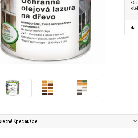
Os
ole
/
ks
etné špecifikácie