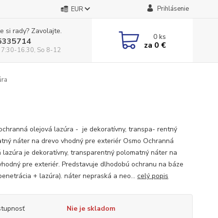
Prihlásenie
EUR
e si rady? Zavolajte.
0
ks
5335714
za
0 €
 7:30-16.30, So 8-12
úra
chranná olejová lazúra - je dekoratívny, transpa- rentný
tný náter na drevo vhodný pre exteriér Osmo Ochranná
á lazúra je dekoratívny, transparentný polomatný náter na
vhodný pre exteriér. Predstavuje dlhodobú ochranu na báze
penetrácia + lazúra). náter nepraská a neo...
celý popis
tupnosť
Nie je skladom