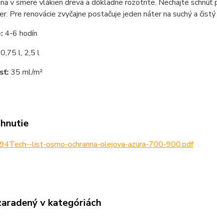
na v smere vlákien dreva a dôkladne rozotrite. Nechajte schnúť 
er. Pre renovácie zvyčajne postačuje jeden náter na suchý a čistý
e:
4-6 hodín
:
0,75 l, 2,5 l
sť:
35 ml/m²
ahnutie
94Tech--list-osmo-ochranna-olejova-azura-700-900.pdf
zaradený v kategóriách