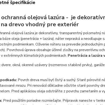
tné špecifikácie
ochranná olejová lazúra - je dekoratív
 na drevo vhodný pre exteriér
anná olejová lazúra je dekoratívny, transparentný polomatný ná
a báze oleja (penetrácia + lazúra). náter nepraská a neodlupuje 
ostným podmienkam. Oživenie náteru sa prevedie jednoduchým pr
ch). Povrchová úprava obsahuje účinné zložky na preventívnu och
a v extrémnych klimatických podmienkach.
Penetrácia a lazúra
:
dvere, okná, okenné uzávery (rozmerovo stabilné prvky), garáže, 
y
 podkadu:
Povrch dreva musí byť čistý a suchý. Staré pórovité ná
stavované mrazu. Pri renovácií dôkladne očistite staré povrchy dr
melom. Pred aplikáciou oleja odstráňte z povrchu zametaním a vy
a:
Pred použitím poriadne rozmiešajte. Prípravok naneste v ten