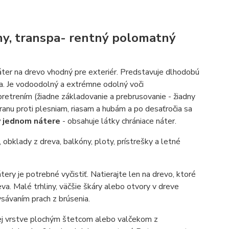
ny, transpa- rentný polomatný
ter na drevo vhodný pre exteriér. Predstavuje dlhodobú
sa. Je vodoodolný a extrémne odolný voči
etrením (žiadne základovanie a prebrusovanie - žiadny
ranu proti plesniam, riasam a hubám a po desaťročia sa
 v jednom nátere
- obsahuje látky chrániace náter.
obklady z dreva, balkóny, ploty, prístrešky a letné
tery je potrebné vyčistiť. Natierajte len na drevo, ktoré
eva. Malé trhliny, väčšie škáry alebo otvory v dreve
sávaním prach z brúsenia.
kej vrstve plochým štetcom alebo valčekom z