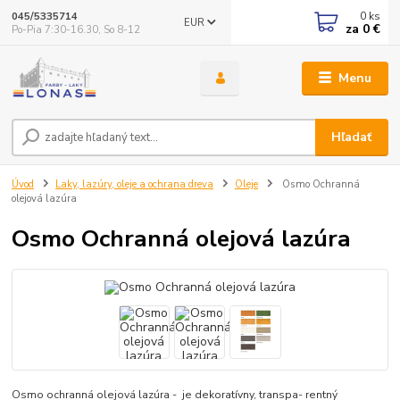
0
ks
045/5335714
EUR
za
0 €
Po-Pia 7:30-16.30, So 8-12
Menu
Hľadať
Úvod
Laky, lazúry, oleje a ochrana dreva
Oleje
Osmo Ochranná
olejová lazúra
Osmo Ochranná olejová lazúra
Osmo ochranná olejová lazúra - je dekoratívny, transpa- rentný