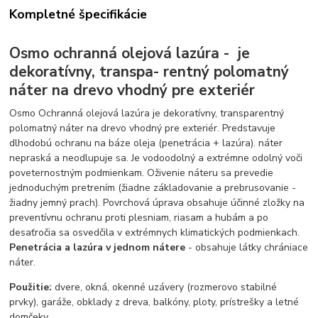
Kompletné špecifikácie
Osmo ochranná olejová lazúra - je
dekoratívny, transpa- rentný polomatný
náter na drevo vhodný pre exteriér
Osmo Ochranná olejová lazúra je dekoratívny, transparentný
polomatný náter na drevo vhodný pre exteriér. Predstavuje
dlhodobú ochranu na báze oleja (penetrácia + lazúra). náter
nepraská a neodlupuje sa. Je vodoodolný a extrémne odolný voči
poveternostným podmienkam. Oživenie náteru sa prevedie
jednoduchým pretrením (žiadne základovanie a prebrusovanie -
žiadny jemný prach). Povrchová úprava obsahuje účinné zložky na
preventívnu ochranu proti plesniam, riasam a hubám a po
desaťročia sa osvedčila v extrémnych klimatických podmienkach.
Penetrácia a lazúra v jednom nátere
- obsahuje látky chrániace
náter.
Použitie:
dvere, okná, okenné uzávery (rozmerovo stabilné
prvky), garáže, obklady z dreva, balkóny, ploty, prístrešky a letné
domčeky