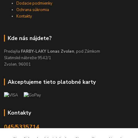
Dodacie podmienky
Ochrana súkromia
Kontakty
Kde nás nájdete?
Predajňa
FARBY-LAKY Lonas Zvolen
, pod Zámkom
Slatinské nábrežie 9542/1
Zvolen, 96001
Akceptujeme tieto platobné karty
Kontakty
045/5335714
Po-Pia 7:30-16.30, So 8-12