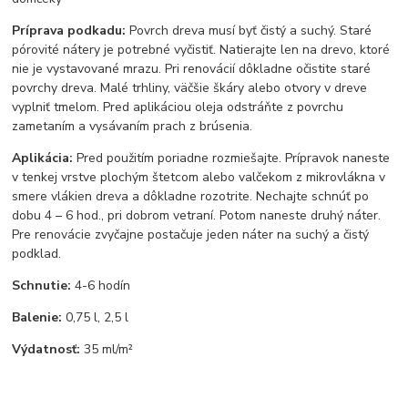
Príprava podkadu:
Povrch dreva musí byť čistý a suchý. Staré
pórovité nátery je potrebné vyčistiť. Natierajte len na drevo, ktoré
nie je vystavované mrazu. Pri renovácií dôkladne očistite staré
povrchy dreva. Malé trhliny, väčšie škáry alebo otvory v dreve
vyplniť tmelom. Pred aplikáciou oleja odstráňte z povrchu
zametaním a vysávaním prach z brúsenia.
Aplikácia:
Pred použitím poriadne rozmiešajte. Prípravok naneste
v tenkej vrstve plochým štetcom alebo valčekom z mikrovlákna v
smere vlákien dreva a dôkladne rozotrite. Nechajte schnúť po
dobu 4 – 6 hod., pri dobrom vetraní. Potom naneste druhý náter.
Pre renovácie zvyčajne postačuje jeden náter na suchý a čistý
podklad.
Schnutie:
4-6 hodín
Balenie:
0,75 l, 2,5 l
Výdatnosť:
35 ml/m²