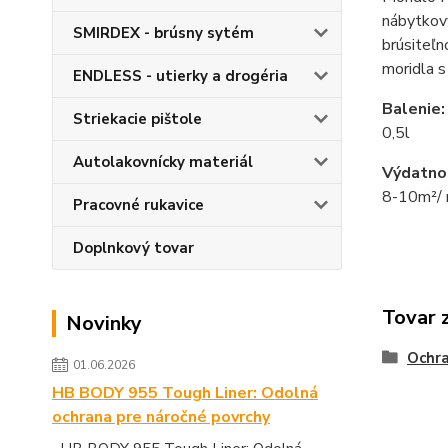
nábytkový
SMIRDEX - brúsny sytém
brúsiteľn
moridla s
ENDLESS - utierky a drogéria
Balenie:
Striekacie pištole
0,5l
Autolakovnícky materiál
Výdatno
8-10m²/ n
Pracovné rukavice
Doplnkový tovar
Tovar 
Novinky
Ochr
01.06.2026
HB BODY 955 Tough Liner: Odolná
ochrana pre náročné povrchy