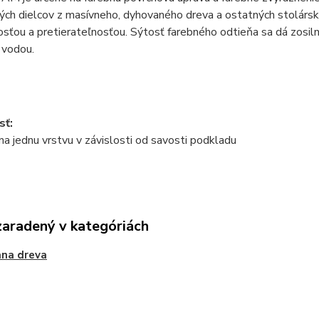
ch dielcov z masívneho, dyhovaného dreva a ostatných stolársky
osťou a pretierateľnosťou. Sýtosť farebného odtieňa sa dá zosilni
 vodou.
sť:
a jednu vrstvu v závislosti od savosti podkladu
zaradený v kategóriách
ana dreva