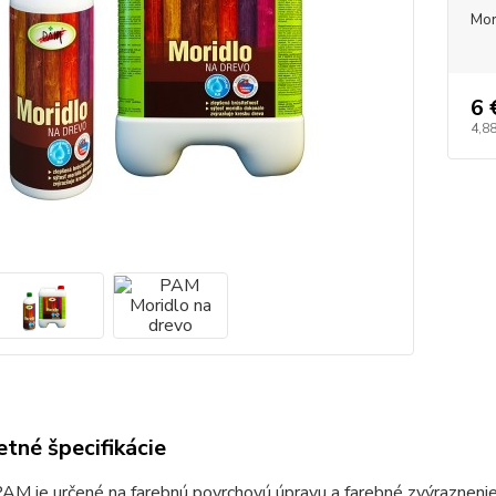
Mor
6 
4,88
tné špecifikácie
AM je určené na farebnú povrchovú úpravu a farebné zvýraznenie 