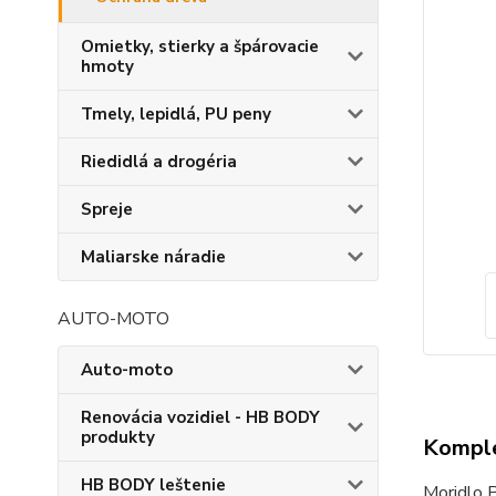
Omietky, stierky a špárovacie
hmoty
Tmely, lepidlá, PU peny
Riedidlá a drogéria
Spreje
Maliarske náradie
AUTO-MOTO
Auto-moto
Renovácia vozidiel - HB BODY
produkty
Komple
HB BODY leštenie
Moridlo P