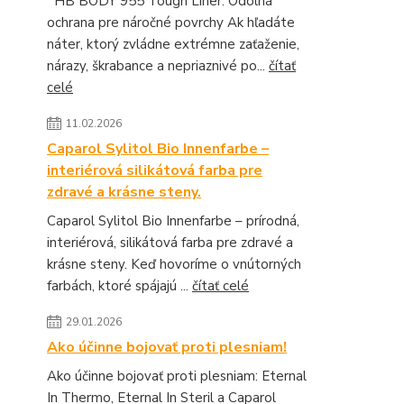
HB BODY 955 Tough Liner: Odolná
ochrana pre náročné povrchy Ak hľadáte
náter, ktorý zvládne extrémne zaťaženie,
nárazy, škrabance a nepriaznivé po...
čítať
celé
11.02.2026
Caparol Sylitol Bio Innenfarbe –
interiérová silikátová farba pre
zdravé a krásne steny.
Caparol Sylitol Bio Innenfarbe – prírodná,
interiérová, silikátová farba pre zdravé a
krásne steny. Keď hovoríme o vnútorných
farbách, ktoré spájajú ...
čítať celé
29.01.2026
Ako účinne bojovať proti plesniam!
Ako účinne bojovať proti plesniam: Eternal
In Thermo, Eternal In Steril a Caparol