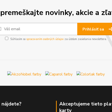
premeškajte novinky, akcie a zľa
Prihlásiť sa
Súhlasím so
spracovaním osobných údajov
za účelom zasielania newslettera.
 nájdete?
Akceptujeme tieto pl
karty