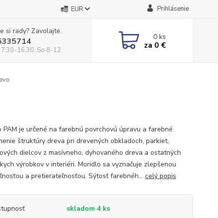
Prihlásenie
EUR
e si rady? Zavolajte.
0
ks
5335714
za
0 €
 7:30-16.30, So 8-12
evo
o PAM je určené na farebnú povrchovú úpravu a farebné
nenie štruktúry dreva pri drevených obkladoch, parkiet,
ových dielcov z masívneho, dyhovaného dreva a ostatných
skych výrobkov v interiéri. Moridlo sa vyznačuje zlepšenou
eľnosťou a pretierateľnosťou. Sýtosť farebnéh...
celý popis
tupnosť
skladom 4 ks