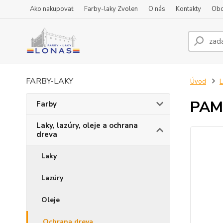
Ako nakupovať
Farby-laky Zvolen
O nás
Kontakty
Obc
FARBY-LAKY
Úvod
L
PAM 
Farby
Laky, lazúry, oleje a ochrana
dreva
Laky
Lazúry
Oleje
Ochrana dreva