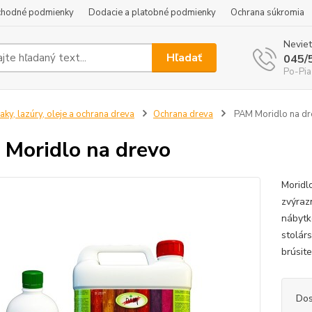
hodné podmienky
Dodacie a platobné podmienky
Ochrana súkromia
Neviet
Hľadať
045/
Po-Pia
aky, lazúry, oleje a ochrana dreva
Ochrana dreva
PAM Moridlo na dr
Moridlo na drevo
Moridl
zvýraz
nábytk
stolár
brúsit
Dos