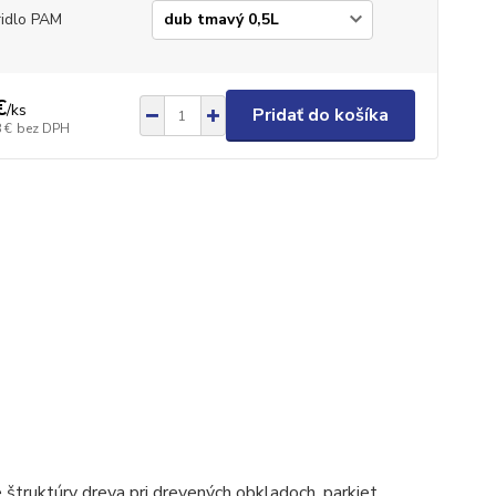
idlo PAM
€
/
ks
Pridať do košíka
 €
bez DPH
štruktúry dreva pri drevených obkladoch, parkiet,