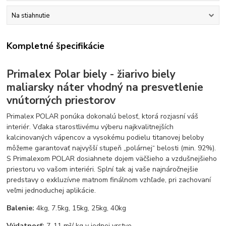
Na stiahnutie
Kompletné špecifikácie
Primalex Polar biely - žiarivo biely
maliarsky náter vhodný na presvetlenie
vnútorných priestorov
Primalex POLAR ponúka dokonalú belosť, ktorá rozjasní váš
interiér. Vďaka starostlivému výberu najkvalitnejších
kalcinovaných vápencov a vysokému podielu titanovej beloby
môžeme garantovať najvyšší stupeň „polárnej“ belosti (min. 92%).
S Primalexom POLAR dosiahnete dojem väčšieho a vzdušnejšieho
priestoru vo vašom interiéri. Splní tak aj vaše najnáročnejšie
predstavy o exkluzívne matnom finálnom vzhľade, pri zachovaní
veľmi jednoduchej aplikácie.
Balenie:
4kg, 7.5kg, 15kg, 25kg, 40kg
Výdatnosť:
7-11 m²/ kg v jednej vrstve