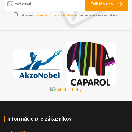
Prihlásiť sa
Súhlasím so
spracovaním osobných údajov
za účelom zasielania newslettera.
Informácie pre zákazníkov
O nás