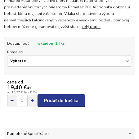
Primalex Polar biely - žiarivo biely maliarsky náter vhodný na
presvetlenie vnútorných priestorov Primalex POLAR ponúka dokonalú
belosť, ktorá rozjasní váš interiér. Vďaka starostlivému výberu
najkvalitnejších kalcinovaných vápencov a vysokému podielu titanovej
beloby môžeme garantovať najvyšší stup...
celý popis
Dostupnosť
skladom 14 ks
Primalex
cena od
19,40 €
/
ks
od
15,77 €
bez DPH
Pridať do košíka
Kompletné špecifikácie