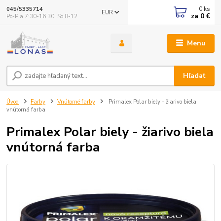
0
ks
045/5335714
EUR
za
0 €
Po-Pia 7:30-16.30, So 8-12
Menu
Hľadať
Úvod
Farby
Vnútorné farby
Primalex Polar biely - žiarivo biela
vnútorná farba
Primalex Polar biely - žiarivo biela
vnútorná farba