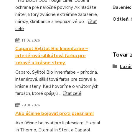
HB BODY 955 Tough Liner: Odolná
Balenie
ochrana pre náročné povrchy Ak hľadáte
náter, ktorý zvládne extrémne zaťaženie,
Odtieň:
b
nárazy, škrabance a nepriaznivé po...
čítať
celé
11.02.2026
Caparol Sylitol Bio Innenfarbe –
Tovar 
interiérová silikátová farba pre
zdravé a krásne steny.
Lazúr
Caparol Sylitol Bio Innenfarbe – prírodná,
interiérová, silikátová farba pre zdravé a
krásne steny. Keď hovoríme o vnútorných
farbách, ktoré spájajú ...
čítať celé
29.01.2026
Ako účinne bojovať proti plesniam!
Ako účinne bojovať proti plesniam: Eternal
In Thermo, Eternal In Steril a Caparol