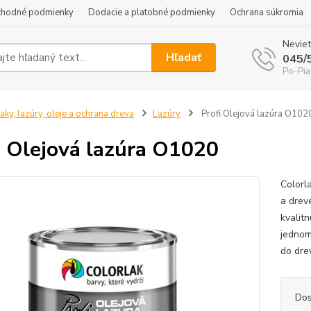
hodné podmienky
Dodacie a platobné podmienky
Ochrana súkromia
Neviet
Hľadať
045/
Po-Pia
aky, lazúry, oleje a ochrana dreva
Lazúry
Profi Olejová lazúra O102
i Olejová lazúra O1020
Colorl
a drev
kvalit
jednom
do dre
Dos