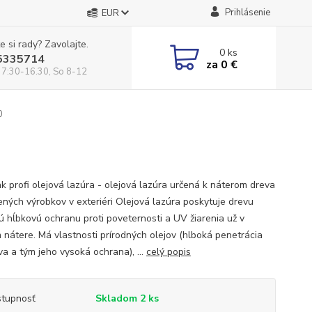
Prihlásenie
EUR
e si rady? Zavolajte.
0
ks
5335714
za
0 €
 7:30-16.30, So 8-12
0
ak profi olejová lazúra - olejová lazúra určená k náterom dreva
ených výrobkov v exteriéri Olejová lazúra poskytuje drevu
nú hĺbkovú ochranu proti poveternosti a UV žiarenia už v
 nátere. Má vlastnosti prírodných olejov (hlboká penetrácia
va a tým jeho vysoká ochrana), ...
celý popis
tupnosť
Skladom 2 ks