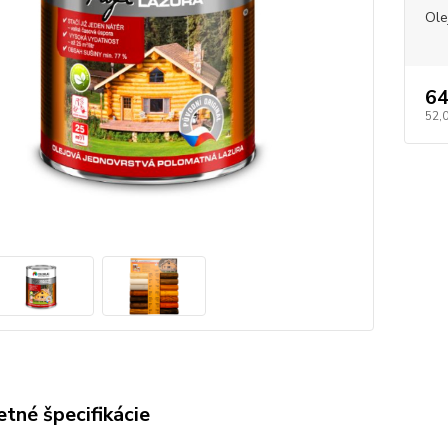
Ole
64
52,
tné špecifikácie