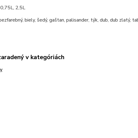
:
0,75L, 2,5L
ezfarebný, biely, šedý, gaštan, palisander, týk, dub, dub zlatý, t
zaradený v kategóriách
y