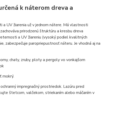
a určená k náterom dreva a
i a UV žiarenia už v jednom nátere. Má vlastnosti
, zachováva prirodzenú štruktúru a kresbu dreva
eternosti a UV žiareniu (vysoký podiel kvalitných
ie, zabezpečuje paropriepustnosť náteru. Je vhodná aj na
omy, chaty, zruby, ploty a pergoly vo vonkajšom
tok
ť mokrý.
e ochranný impregnačný prostriedok. Lazúru pred
likujte štetcom, valčekom, striekaním alebo máčaním v