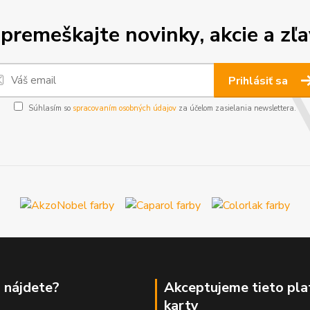
premeškajte novinky, akcie a zľa
Prihlásiť sa
Súhlasím so
spracovaním osobných údajov
za účelom zasielania newslettera.
 nájdete?
Akceptujeme tieto pl
karty