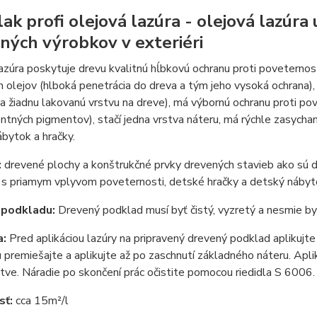
lak profi olejová lazúra - olejová lazúr
ných výrobkov v exteriéri
azúra poskytuje drevu kvalitnú hĺbkovú ochranu proti poveternost
h olejov (hlboká penetrácia do dreva a tým jeho vysoká ochrana)
a žiadnu lakovanú vrstvu na dreve), má výbornú ochranu proti pov
ntných pigmentov), stačí jedna vrstva náteru, má rýchle zasychan
bytok a hračky.
:
drevené plochy a konštrukčné prvky drevených stavieb ako sú d
í s priamym vplyvom poveternosti, detské hračky a detský náby
 podkladu:
Drevený podklad musí byť čistý, vyzretý a nesmie by
a:
Pred aplikáciou lazúry na pripravený drevený podklad aplikujt
u premiešajte a aplikujte až po zaschnutí základného náteru. Ap
stve. Náradie po skončení prác očistite pomocou riedidla S 6006.
sť:
cca 15m²/l