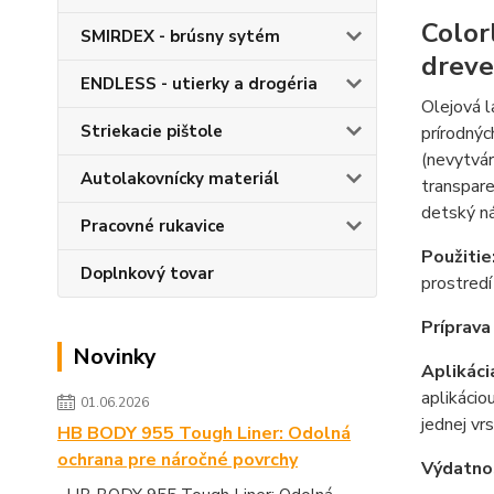
Color
SMIRDEX - brúsny sytém
dreve
ENDLESS - utierky a drogéria
Olejová l
Striekacie pištole
prírodnýc
(nevytvár
Autolakovnícky materiál
transpare
detský ná
Pracovné rukavice
Použitie
Doplnkový tovar
prostred
Príprava
Novinky
Aplikáci
aplikácio
01.06.2026
jednej vr
HB BODY 955 Tough Liner: Odolná
ochrana pre náročné povrchy
Výdatno