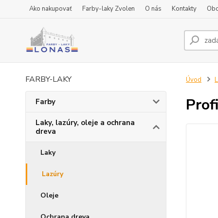
Ako nakupovať
Farby-laky Zvolen
O nás
Kontakty
Obc
FARBY-LAKY
Úvod
L
Prof
Farby
Laky, lazúry, oleje a ochrana
dreva
Laky
Lazúry
Oleje
Ochrana dreva