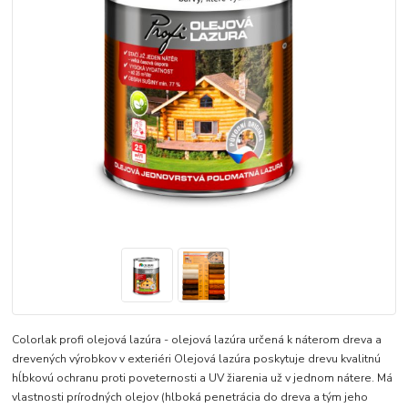
Colorlak profi olejová lazúra - olejová lazúra určená k náterom dreva a
drevených výrobkov v exteriéri Olejová lazúra poskytuje drevu kvalitnú
hĺbkovú ochranu proti poveternosti a UV žiarenia už v jednom nátere. Má
vlastnosti prírodných olejov (hlboká penetrácia do dreva a tým jeho