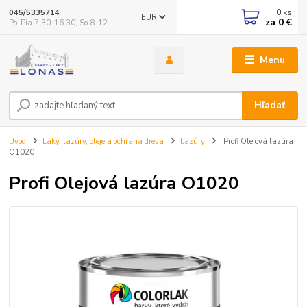
0
ks
045/5335714
EUR
za
0 €
Po-Pia 7:30-16.30, So 8-12
Menu
Hľadať
Úvod
Laky, lazúry, oleje a ochrana dreva
Lazúry
Profi Olejová lazúra
O1020
Profi Olejová lazúra O1020