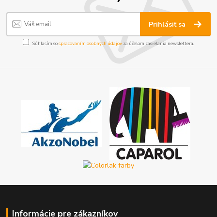
Prihlásiť sa
Súhlasím so
spracovaním osobných údajov
za účelom zasielania newslettera.
Informácie pre zákazníkov