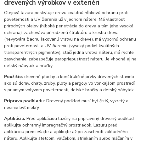
drevených výrobkov v exteriéri
Olejová lazúra poskytuje drevu kvalitnú hĺbkovú ochranu proti
poveternosti a UV žiarenia už v jednom nátere. Má vlastnosti
prírodných olejov (hlboká penetrácia do dreva a tým jeho vysoká
ochrana), zachováva prirodzenú štruktúru a kresbu dreva
(nevytvára žiadnu lakovanú vrstvu na dreve), má výbornú ochranu
proti poveternosti a UV žiareniu (vysoký podiel kvalitných
transparentných pigmentov), stačí jedna vrstva náteru, má rýchle
zasychanie, zabezpečuje paropriepustnosť náteru. Je vhodná aj na
detský nábytok a hračky.
Použitie:
drevené plochy a konštrukčné prvky drevených stavieb
ako sú domy, chaty, zruby, ploty a pergoly vo vonkajšom prostredí
s priamym vplyvom poveternosti, detské hračky a detský nábytok
Príprava podkladu:
Drevený podklad musí byť čistý, vyzretý a
nesmie byť mokrý.
Aplikácia:
Pred aplikáciou lazúry na pripravený drevený podklad
aplikujte ochranný impregnačný prostriedok. Lazúru pred
aplikáciou premiešajte a aplikujte až po zaschnutí základného
náteru. Aplikujte štetcom, valčekom, striekaním alebo máčaním v