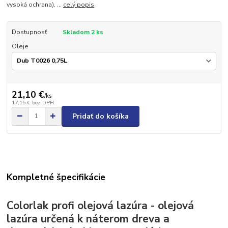
vysoká ochrana), ...
celý popis
Dostupnosť
Skladom 2 ks
Oleje
21,10 €
/
ks
17,15 €
bez DPH
Pridať do košíka
Kompletné špecifikácie
Colorlak profi olejová lazúra - olejová
lazúra určená k náterom dreva a