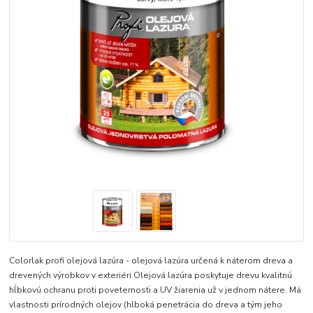
Colorlak profi olejová lazúra - olejová lazúra určená k náterom dreva a
drevených výrobkov v exteriéri Olejová lazúra poskytuje drevu kvalitnú
hĺbkovú ochranu proti poveternosti a UV žiarenia už v jednom nátere. Má
vlastnosti prírodných olejov (hlboká penetrácia do dreva a tým jeho