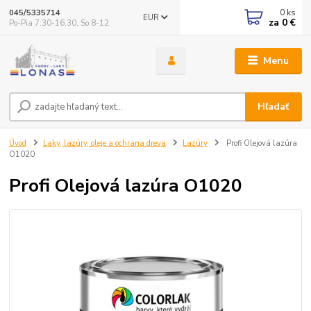
0
ks
045/5335714
EUR
za
0 €
Po-Pia 7:30-16.30, So 8-12
Menu
Hľadať
Úvod
Laky, lazúry, oleje a ochrana dreva
Lazúry
Profi Olejová lazúra
O1020
Profi Olejová lazúra O1020