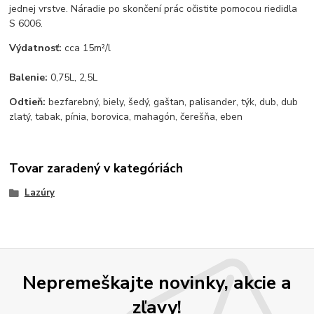
jednej vrstve. Náradie po skončení prác očistite pomocou riedidla
S 6006.
Výdatnosť:
cca 15m²/l
Balenie:
0,75L, 2,5L
Odtieň:
bezfarebný, biely, šedý, gaštan, palisander, týk, dub, dub
zlatý, tabak, pínia, borovica, mahagón, čerešňa, eben
Tovar zaradený v kategóriách
Lazúry
Nepremeškajte novinky, akcie a
zľavy!