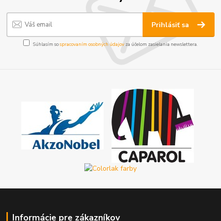
Prihlásiť sa
Súhlasím so
spracovaním osobných údajov
za účelom zasielania newslettera.
Informácie pre zákazníkov