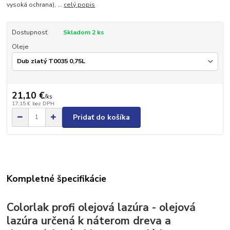
vysoká ochrana), ...
celý popis
Dostupnosť
Skladom 2 ks
Oleje
21,10 €
/
ks
17,15 €
bez DPH
Pridať do košíka
Kompletné špecifikácie
Colorlak profi olejová lazúra - olejová
lazúra určená k náterom dreva a