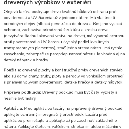
drevených výrobkov v exteriéri
Olejová lazúra poskytuje drevu kvalitnú hĺbkovú ochranu proti
poveternosti a UV žiarenia už v jednom nátere. Má vlastnosti
prírodných olejov (hlboká penetrácia do dreva a tým jeho vysoká
ochrana), zachováva prirodzenú štruktúru a kresbu dreva
(nevytvára žiadnu lakovanú vrstvu na dreve), má výbornú ochranu
proti poveternosti a UV žiareniu (vysoký podiel kvalitných
transparentných pigmentov), stačí jedna vrstva náteru, má rýchle
zasychanie, zabezpečuje paropriepustnosť náteru. Je vhodná aj na
detský nábytok a hračky.
Použitie:
drevené plochy a konštrukčné prvky drevených stavieb
ako sú domy, chaty, zruby, ploty a pergoly vo vonkajšom prostredí
s priamym vplyvom poveternosti, detské hračky a detský nábytok
Príprava podkladu:
Drevený podklad musí byť čistý, vyzretý a
nesmie byť mokrý.
Aplikácia:
Pred aplikáciou lazúry na pripravený drevený podklad
aplikujte ochranný impregnačný prostriedok. Lazúru pred
aplikáciou premiešajte a aplikujte až po zaschnutí základného
náteru. Aplikujte štetcom, valčekom, striekaním alebo máčaním v