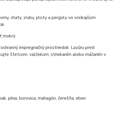
omy, chaty, zruby, ploty a pergoly vo vonkajšom
tok
ť mokrý.
e ochranný impregnačný prostriedok. Lazúru pred
likujte štetcom, valčekom, striekaním alebo máčaním v
abak, pínia, borovica, mahagón, čerešňa, eben