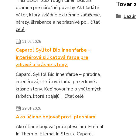
HB BODY 955 Tough Liner: Odolná
Tovar 
ochrana pre náročné povrchy Ak hľadáte
náter, ktorý zvládne extrémne zaťaženie,
Lazúr
nárazy, škrabance a nepriaznivé po...
čítať
celé
11.02.2026
Caparol Sylitol Bio Innenfarbe –
interiérová silikátová farba pre
zdravé a krásne steny.
Caparol Sylitol Bio Innenfarbe – prírodná,
interiérová, silikátová farba pre zdravé a
krásne steny. Keď hovoríme o vnútorných
farbách, ktoré spájajú ...
čítať celé
29.01.2026
Ako účinne bojovať proti plesniam!
Ako účinne bojovať proti plesniam: Eternal
In Thermo, Eternal In Steril a Caparol