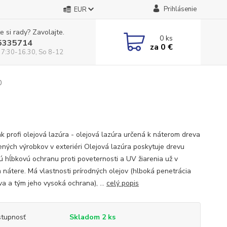
Prihlásenie
EUR
e si rady? Zavolajte.
0
ks
5335714
za
0 €
 7:30-16.30, So 8-12
0
ak profi olejová lazúra - olejová lazúra určená k náterom dreva
ených výrobkov v exteriéri Olejová lazúra poskytuje drevu
nú hĺbkovú ochranu proti poveternosti a UV žiarenia už v
 nátere. Má vlastnosti prírodných olejov (hlboká penetrácia
va a tým jeho vysoká ochrana), ...
celý popis
tupnosť
Skladom 2 ks