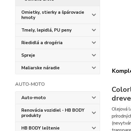
Omietky, stierky a špárovacie
hmoty
Tmely, lepidlá, PU peny
Riedidlá a drogéria
Spreje
Maliarske náradie
Komple
AUTO-MOTO
Color
dreve
Auto-moto
Olejová l
Renovácia vozidiel - HB BODY
produkty
prírodnýc
(nevytvár
HB BODY leštenie
transpare