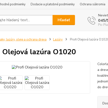
hodné podmienky
Dodacie a platobné podmienky
Ochrana súkromia
Neviet
Hľadať
045/
Po-Pia
aky, lazúry, oleje a ochrana dreva
Lazúry
Profi Olejová lazúra O102
i Olejová lazúra O1020
Colorl
a drev
kvalit
jednom
do dre
Dos