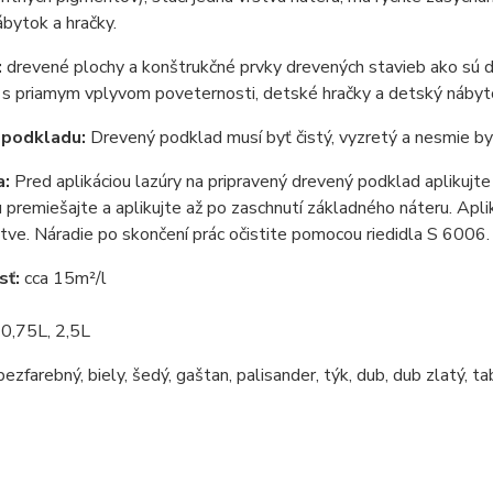
bytok a hračky.
:
drevené plochy a konštrukčné prvky drevených stavieb ako sú d
í s priamym vplyvom poveternosti, detské hračky a detský náby
 podkladu:
Drevený podklad musí byť čistý, vyzretý a nesmie by
a:
Pred aplikáciou lazúry na pripravený drevený podklad aplikujt
u premiešajte a aplikujte až po zaschnutí základného náteru. Ap
stve. Náradie po skončení prác očistite pomocou riedidla S 6006.
sť:
cca 15m²/l
:
0,75L, 2,5L
ezfarebný, biely, šedý, gaštan, palisander, týk, dub, dub zlatý, t