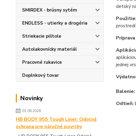
detský ná
SMIRDEX - brúsny sytém
Použitie
ENDLESS - utierky a drogéria
prostred
Striekacie pištole
Príprava
Autolakovnícky materiál
Aplikáci
aplikácio
Pracovné rukavice
jednej vr
Doplnkový tovar
Výdatno
Balenie
Novinky
Odtieň:
b
01.06.2026
HB BODY 955 Tough Liner: Odolná
ochrana pre náročné povrchy