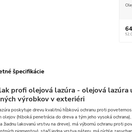
Ole
64
52,
tné špecifikácie
lak profi olejová lazúra - olejová lazúr
ných výrobkov v exteriéri
azúra poskytuje drevu kvalitnú hĺbkovú ochranu proti poveternost
h olejov (hlboká penetrácia do dreva a tým jeho vysoká ochrana)
a žiadnu lakovanú vrstvu na dreve), má výbornú ochranu proti pov
ntných pigmentov), stačí jedna vrstva náteru, má rýchle zasychan