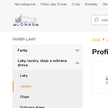
Ako nakupovať
Farby-laky Zvolen
O nás
Kontakty
Obc
FARBY-LAKY
Úvod
L
Prof
Farby
Laky, lazúry, oleje a ochrana
dreva
Laky
Lazúry
Oleje
Ochrana dreva