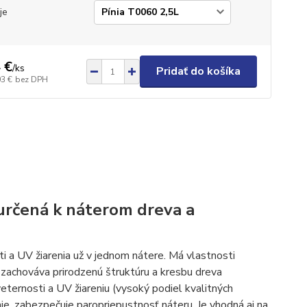
je
 €
/
ks
Pridať do košíka
03 €
bez DPH
a určená k náterom dreva a
i a UV žiarenia už v jednom nátere. Má vlastnosti
, zachováva prirodzenú štruktúru a kresbu dreva
eternosti a UV žiareniu (vysoký podiel kvalitných
ie, zabezpečuje paropriepustnosť náteru. Je vhodná aj na