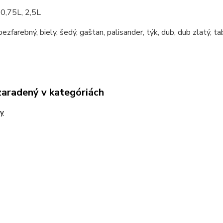
:
0,75L, 2,5L
ezfarebný, biely, šedý, gaštan, palisander, týk, dub, dub zlatý, t
zaradený v kategóriách
y