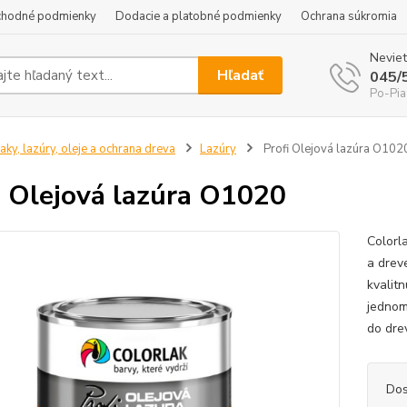
hodné podmienky
Dodacie a platobné podmienky
Ochrana súkromia
Neviet
Hľadať
045/
Po-Pia
aky, lazúry, oleje a ochrana dreva
Lazúry
Profi Olejová lazúra O102
i Olejová lazúra O1020
Colorl
a drev
kvalit
jednom
do dre
Dos