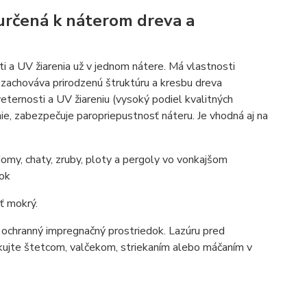
a určená k náterom dreva a
i a UV žiarenia už v jednom nátere. Má vlastnosti
, zachováva prirodzenú štruktúru a kresbu dreva
eternosti a UV žiareniu (vysoký podiel kvalitných
ie, zabezpečuje paropriepustnosť náteru. Je vhodná aj na
omy, chaty, zruby, ploty a pergoly vo vonkajšom
tok
ť mokrý.
e ochranný impregnačný prostriedok. Lazúru pred
likujte štetcom, valčekom, striekaním alebo máčaním v