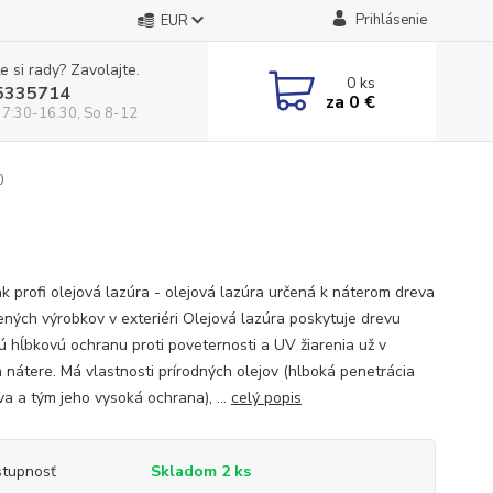
Prihlásenie
EUR
e si rady? Zavolajte.
0
ks
5335714
za
0 €
 7:30-16.30, So 8-12
0
ak profi olejová lazúra - olejová lazúra určená k náterom dreva
ených výrobkov v exteriéri Olejová lazúra poskytuje drevu
nú hĺbkovú ochranu proti poveternosti a UV žiarenia už v
 nátere. Má vlastnosti prírodných olejov (hlboká penetrácia
va a tým jeho vysoká ochrana), ...
celý popis
tupnosť
Skladom 2 ks