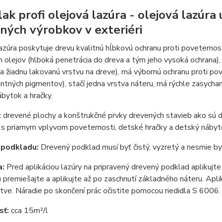
lak profi olejová lazúra - olejová lazúr
ných výrobkov v exteriéri
azúra poskytuje drevu kvalitnú hĺbkovú ochranu proti poveternost
h olejov (hlboká penetrácia do dreva a tým jeho vysoká ochrana)
a žiadnu lakovanú vrstvu na dreve), má výbornú ochranu proti pov
ntných pigmentov), stačí jedna vrstva náteru, má rýchle zasychan
bytok a hračky.
:
drevené plochy a konštrukčné prvky drevených stavieb ako sú d
í s priamym vplyvom poveternosti, detské hračky a detský náby
 podkladu:
Drevený podklad musí byť čistý, vyzretý a nesmie by
a:
Pred aplikáciou lazúry na pripravený drevený podklad aplikujt
u premiešajte a aplikujte až po zaschnutí základného náteru. Ap
stve. Náradie po skončení prác očistite pomocou riedidla S 6006.
sť:
cca 15m²/l