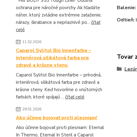
HB BODY 955 Tough Liner: Odolná
Balenie
ochrana pre náročné povrchy Ak hľadáte
náter, ktorý zvládne extrémne zaťaženie,
Odtieň:
b
nárazy, škrabance a nepriaznivé po...
čítať
celé
11.02.2026
Caparol Sylitol Bio Innenfarbe –
Tovar 
interiérová silikátová farba pre
zdravé a krásne steny.
Lazúr
Caparol Sylitol Bio Innenfarbe – prírodná,
interiérová, silikátová farba pre zdravé a
krásne steny. Keď hovoríme o vnútorných
farbách, ktoré spájajú ...
čítať celé
29.01.2026
Ako účinne bojovať proti plesniam!
Ako účinne bojovať proti plesniam: Eternal
In Thermo, Eternal In Steril a Caparol