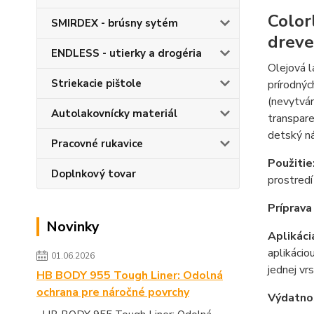
Color
SMIRDEX - brúsny sytém
dreve
ENDLESS - utierky a drogéria
Olejová l
Striekacie pištole
prírodnýc
(nevytvár
Autolakovnícky materiál
transpare
detský ná
Pracovné rukavice
Použitie
Doplnkový tovar
prostred
Príprava
Novinky
Aplikáci
aplikácio
01.06.2026
jednej vr
HB BODY 955 Tough Liner: Odolná
ochrana pre náročné povrchy
Výdatno