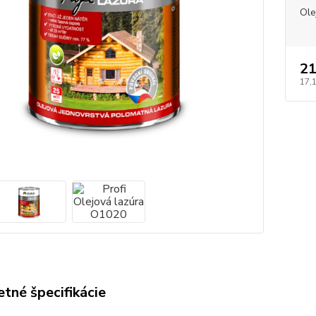
Ole
21
17,
tné špecifikácie