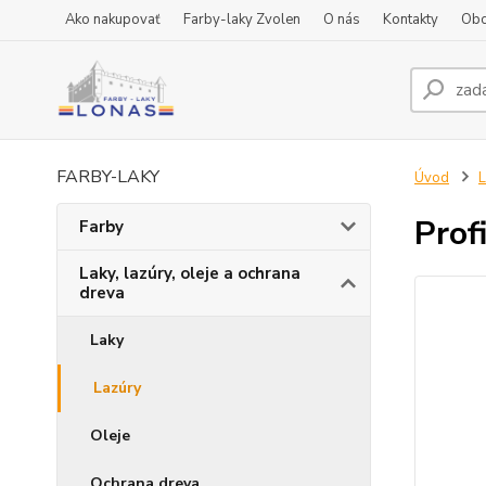
Ako nakupovať
Farby-laky Zvolen
O nás
Kontakty
Obc
FARBY-LAKY
Úvod
L
Prof
Farby
Laky, lazúry, oleje a ochrana
dreva
Laky
Lazúry
Oleje
Ochrana dreva