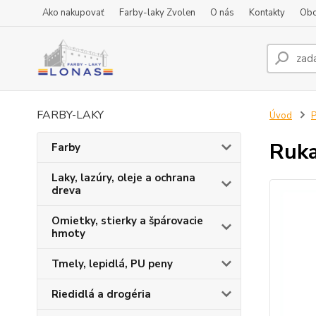
Ako nakupovať
Farby-laky Zvolen
O nás
Kontakty
Obc
FARBY-LAKY
Úvod
P
Ruka
Farby
Laky, lazúry, oleje a ochrana
dreva
Omietky, stierky a špárovacie
hmoty
Tmely, lepidlá, PU peny
Riedidlá a drogéria