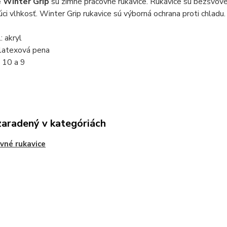
 Winter Grip
sú zimné pracovné rukavice. Rukavice sú bezšvové
ci vlhkosť. Winter Grip rukavice sú výborná ochrana proti chladu
: akryl
 latexová pena
: 10 a 9
zaradený v kategóriách
vné rukavice