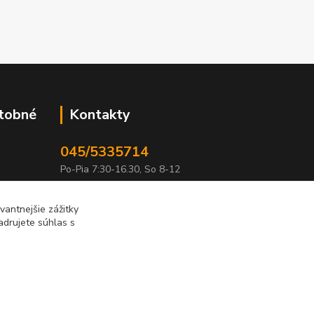
atobné
Kontakty
045/5335714
Po-Pia 7:30-16.30, So 8-12
info@lonas.sk
antnejšie zážitky
adrujete súhlas s