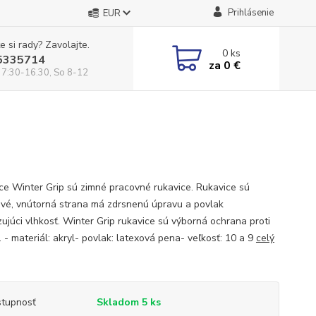
Prihlásenie
EUR
e si rady? Zavolajte.
0
ks
5335714
za
0 €
 7:30-16.30, So 8-12
ce Winter Grip sú zimné pracovné rukavice. Rukavice sú
vé, vnútorná strana má zdrsnenú úpravu a povlak
ujúci vlhkosť. Winter Grip rukavice sú výborná ochrana proti
 - materiál: akryl- povlak: latexová pena- veľkosť: 10 a 9
celý
tupnosť
Skladom 5 ks