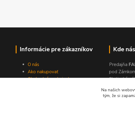
Informácie pre zákazníkov
Kde nás
O nás
Predajňa
FA
Ako nakupovať
pod Zámko
Obchodné podmienky
Slatinské ná
Dodacie podmienky
Zvolen, 960
Na našich webový
Ochrana súkromia
tým, že si zapam
Kontakty