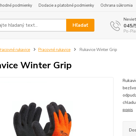
hodné podmienky
Dodacie a platobné podmienky
Ochrana súkromia
Neviet
Hľadať
045/
Po-Pia
racovné rukavice
Pracovné rukavice
Rukavice Winter Grip
vice Winter Grip
Rukavi
bezšvo
odpudz
chladu.
popis
Dos