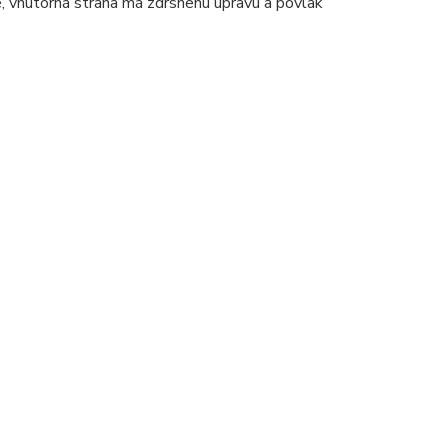
, vnútorná strana má zdrsnenú úpravu a povlak
.