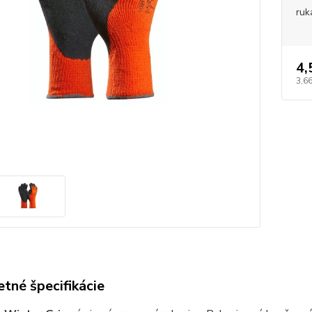
ruk
4,
3,66
tné špecifikácie