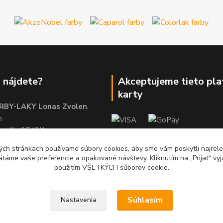
 nájdete?
Akceptujeme tieto pl
karty
RBY-LAKY Lonas Zvolen
,
m
brežie 9542/1
01
ch stránkach používame súbory cookies, aby sme vám poskytli najrelev
ätáme vaše preferencie a opakované návštevy. Kliknutím na „Prijať“ vyj
použitím VŠETKÝCH súborov cookie.
Súhlasím
Nastavenia