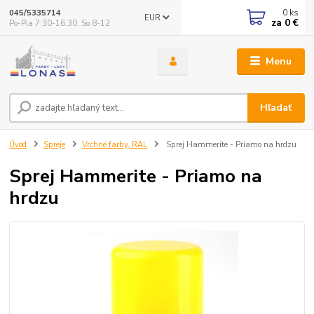
0
ks
045/5335714
EUR
za
0 €
Po-Pia 7:30-16.30, So 8-12
Menu
Hľadať
Úvod
Spreje
Vrchné farby, RAL
Sprej Hammerite - Priamo na hrdzu
Sprej Hammerite - Priamo na
hrdzu