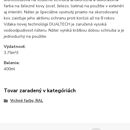
farba na železné kovy (oceľ, železo, liatina) na použitie v exteriéri
aj interiéri. Náter je špeciálne vyvinutý priamo na skorodovaný
kov, zaisťuje jeho aktívnu ochranu proti korózii až na 8 rokov.
Vďaka novej technológii DUALTECH je zaručená vysoká
vodoodpudivosť náteru. Náter vyniká krátkou dobou schnutia a je
jednoduchý na použitie.
Výdatnosť:
3,75m²/l
Balenie:
400ml
Tovar zaradený v kategóriách
Vrchné farby, RAL