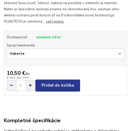
železné kovy (oceľ, železo, liatina) na použitie v exteriéri aj interiéri.
Náter je špeciálne vyvinutý priamo na skorodovaný kov, zaisťuje jeho
aktívnu ochranu proti korózii až na 8 rokov.Vďaka novej technológii
DUALTECH je zaručená...
celý popis
Dostupnosť
skladom 24 ks
Sprej hammerite
10,50 €
/
ks
8,54 €
bez DPH
Pridať do košíka
Kompletné špecifikácie
Jednozložková na vzduchu schnúca antikorózna a dekoratívna