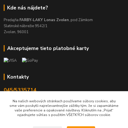
Kde nás nájdete?
Predajňa
FARBY-LAKY Lonas Zvolen
, pod Zámkom
Slatinské nábrežie 9542/1
Zvolen, 96001
Akceptujeme tieto platobné karty
Kontakty
045/5335714
Po-Pia 7:30-16.30, So 8-12
Na našich webových stránkach používame súbory cookies, aby
sme vám poskytli najrelevantnejšie zážitky tým, že si zapamätáme
info@lonas.sk
vaše preferencie a opakované návštevy. Kliknutím na „Prijať“
vyjadrujete súhlas s použitím VŠETKÝCH súborov cookie.