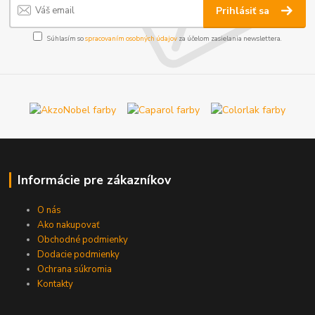
Prihlásiť sa
Súhlasím so
spracovaním osobných údajov
za účelom zasielania newslettera.
Informácie pre zákazníkov
O nás
Ako nakupovať
Obchodné podmienky
Dodacie podmienky
Ochrana súkromia
Kontakty