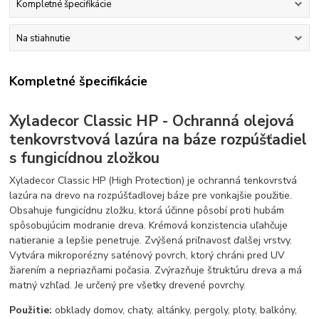
Kompletné špecifikácie
Na stiahnutie
Kompletné špecifikácie
Xyladecor Classic HP - Ochranná olejová
tenkovrstvová lazúra na báze rozpúšťadiel
s fungicídnou zložkou
Xyladecor Classic HP (High Protection) je ochranná tenkovrstvá
lazúra na drevo na rozpúšťadlovej báze pre vonkajšie použitie.
Obsahuje fungicídnu zložku, ktorá účinne pôsobí proti hubám
spôsobujúcim modranie dreva. Krémová konzistencia uľahčuje
natieranie a lepšie penetruje. Zvýšená priľnavosť ďalšej vrstvy.
Vytvára mikroporézny saténový povrch, ktorý chráni pred UV
žiarením a nepriazňami počasia. Zvýrazňuje štruktúru dreva a má
matný vzhľad. Je určený pre všetky drevené povrchy.
Použitie:
obklady domov, chaty, altánky, pergoly, ploty, balkóny,