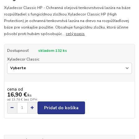
Xyladecor Classic HP - Ochranná olejová tenkovrstvová lazúra na báze
rozpúšťadiel s fungicídnou zložkou Xyladecor Classic HP (High
Protection) je ochranná tenkovrstvá lazúra na drevo na rozpúšťadlovej
báze pre vonkajšie použitie. Obsahuje fungicídnu zložku, ktorá účinne
pôsobí proti hubám spôsobujúc...
celý popis
Dostupnosť
skladom 132 ks
Xyladecor Classic
cena od
16,90 €
/
ks
od
13,74 €
bez DPH
Pridať do košíka