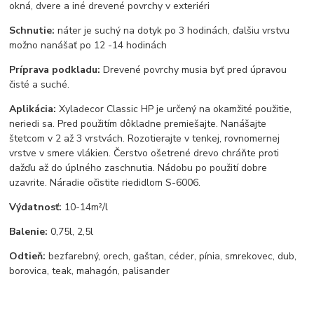
okná, dvere a iné drevené povrchy v exteriéri
Schnutie:
náter je suchý na dotyk po 3 hodinách, ďalšiu vrstvu
možno nanášať po 12 -14 hodinách
Príprava podkladu:
Drevené povrchy musia byť pred úpravou
čisté a suché.
Aplikácia:
Xyladecor Classic HP je určený na okamžité použitie,
neriedi sa. Pred použitím dôkladne premiešajte. Nanášajte
štetcom v 2 až 3 vrstvách. Rozotierajte v tenkej, rovnomernej
vrstve v smere vlákien. Čerstvo ošetrené drevo chráňte proti
dažďu až do úplného zaschnutia. Nádobu po použití dobre
uzavrite. Náradie očistite riedidlom S-6006.
Výdatnosť:
10-14m²/l
Balenie:
0,75l, 2,5l
Odtieň:
bezfarebný, orech, gaštan, céder, pínia, smrekovec, dub,
borovica, teak, mahagón, palisander