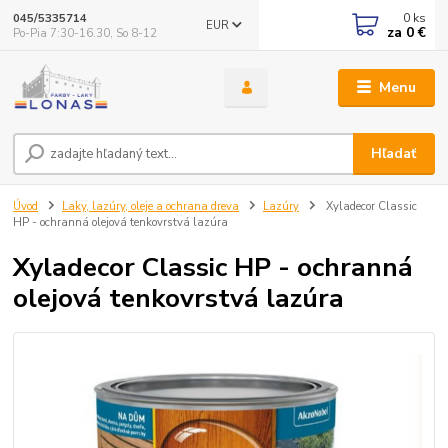
0
ks
045/5335714
EUR
za
0 €
Po-Pia 7:30-16.30, So 8-12
Menu
Hľadať
Úvod
Laky, lazúry, oleje a ochrana dreva
Lazúry
Xyladecor Classic
HP - ochranná olejová tenkovrstvá lazúra
Xyladecor Classic HP - ochranná
olejová tenkovrstvá lazúra