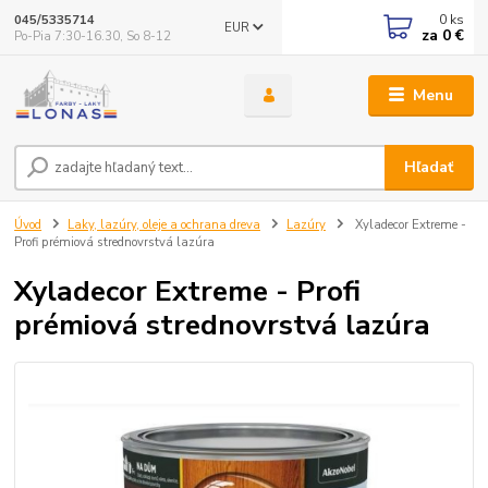
0
ks
045/5335714
EUR
za
0 €
Po-Pia 7:30-16.30, So 8-12
Menu
Hľadať
Úvod
Laky, lazúry, oleje a ochrana dreva
Lazúry
Xyladecor Extreme -
Profi prémiová strednovrstvá lazúra
Xyladecor Extreme - Profi
prémiová strednovrstvá lazúra