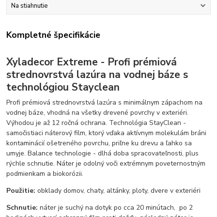
Na stiahnutie
Kompletné špecifikácie
Xyladecor Extreme - Profi prémiová
strednovrstvá lazúra na vodnej báze s
technológiou Stayclean
Profi prémiová strednovrstvá lazúra s minimálnym zápachom na
vodnej báze, vhodná na všetky drevené povrchy v exteriéri.
Výhodou je až 12 ročná ochrana. Technológia StayClean -
samočistiaci náterový film, ktorý vďaka aktívnym molekulám bráni
kontaminácií ošetreného povrchu, priľne ku drevu a ľahko sa
umyje. Balance technologie - dlhá doba spracovateľnosti, plus
rýchle schnutie. Náter je odolný voči extrémnym poveternostným
podmienkam a biokorózii.
Použitie:
obklady domov, chaty, altánky, ploty, dvere v exteriéri
Schnutie:
náter je suchý na dotyk po cca 20 minútach, po 2