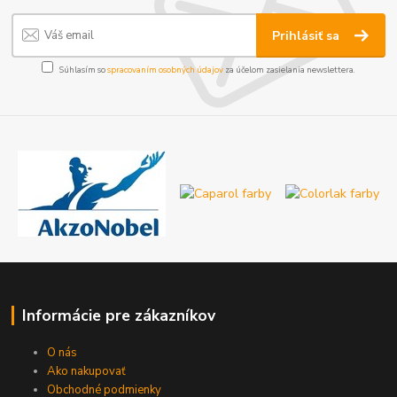
Prihlásiť sa
Súhlasím so
spracovaním osobných údajov
za účelom zasielania newslettera.
Informácie pre zákazníkov
O nás
Ako nakupovať
Obchodné podmienky