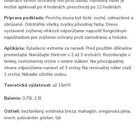
hodinách vytvorí ochranný film proti dažďu, následný náter je
možné aplikovať po 4 hodinách, preschnutý po 12 hodinách
Príprava podkladu:
Povrchy musia byť čisté, suché, odmastené a
obrúsené. Odstráňte všetky zvyšky pôvodnej farby. Drevo
vystavené zvýšenej vlhkosti odporúčame napustiť fungicídnym
napúšťadlom pre zvýšenie ochrany proti zamodraniu a hnilobe.
Aplikácia:
Xyladecor extreme sa neriedi. Pred použitím dôkladne
premiešajte. Nanášajte štetcom v 2 až 3 vrstvách. Rozotierajte v
tenkej, rovnomernej vrstve v smere vlákien. Na juhozápadnej
strane odporúčame naniesť až 3 vrstvy. Na renovačný náter stačí
1 vrstva. Náradie očistite vodou.
Teoretická výdatnosť:
až 15m²/l
Balenie:
0,75l, 2,5l
Odtieň:
bezfarebný, estónska breza, mahagón, oregonská pínia,
orech, palisander, platan, týk