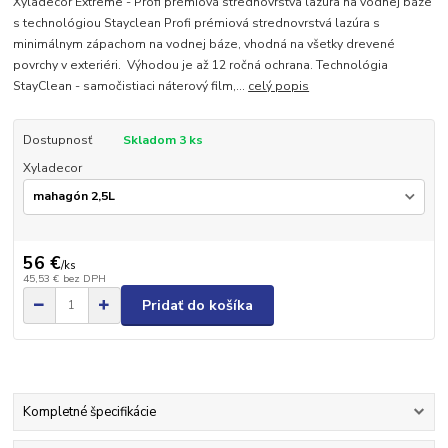
Xyladecor Extreme - Profi prémiová strednovrstvá lazúra na vodnej báze
s technológiou Stayclean Profi prémiová strednovrstvá lazúra s
minimálnym zápachom na vodnej báze, vhodná na všetky drevené
povrchy v exteriéri. Výhodou je až 12 ročná ochrana. Technológia
StayClean - samočistiaci náterový film,...
celý popis
Dostupnosť
Skladom 3 ks
Xyladecor
56 €
/
ks
45,53 €
bez DPH
Pridať do košíka
Kompletné špecifikácie