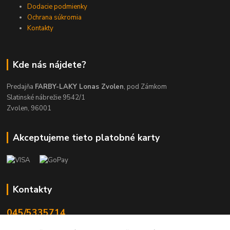
Dodacie podmienky
Ochrana súkromia
Kontakty
Kde nás nájdete?
Predajňa
FARBY-LAKY Lonas Zvolen
, pod Zámkom
Slatinské nábrežie 9542/1
Zvolen, 96001
Akceptujeme tieto platobné karty
Kontakty
045/5335714
Po-Pia 7:30-16.30, So 8-12