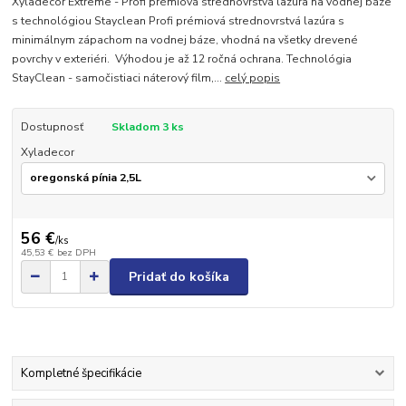
Xyladecor Extreme - Profi prémiová strednovrstvá lazúra na vodnej báze
s technológiou Stayclean Profi prémiová strednovrstvá lazúra s
minimálnym zápachom na vodnej báze, vhodná na všetky drevené
povrchy v exteriéri. Výhodou je až 12 ročná ochrana. Technológia
StayClean - samočistiaci náterový film,...
celý popis
Dostupnosť
Skladom 3 ks
Xyladecor
56 €
/
ks
45,53 €
bez DPH
Pridať do košíka
Kompletné špecifikácie