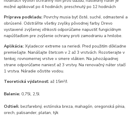
hodinách vytvorí ochranný film proti dažďu, následný náter je
možné aplikovať po 4 hodinách, preschnutý po 12 hodinách
Príprava podkladu:
Povrchy musia byť čisté, suché, odmastené a
obrúsené. Odstráňte všetky zvyšky pôvodnej farby. Drevo
vystavené zvýšenej vlhkosti odporúčame napustiť fungicídnym
napúšťadlom pre zvýšenie ochrany proti zamodraniu a hnilobe.
Aplikácia:
Xyladecor extreme sa neriedi. Pred použitím dôkladne
premiešajte. Nanášajte štetcom v 2 až 3 vrstvách. Rozotierajte v
tenkej, rovnomernej vrstve v smere vlákien. Na juhozápadnej
strane odporúčame naniesť až 3 vrstvy. Na renovačný náter stačí
1 vrstva. Náradie očistite vodou.
Teoretická výdatnosť:
až 15m²/l
Balenie:
0,75l, 2,5l
Odtieň:
bezfarebný, estónska breza, mahagón, oregonská pínia,
orech, palisander, platan, týk