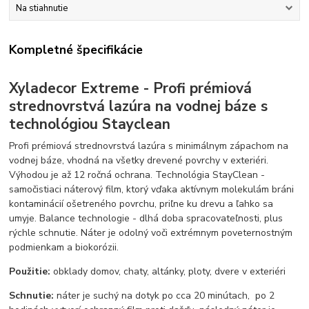
Na stiahnutie
Kompletné špecifikácie
Xyladecor Extreme - Profi prémiová
strednovrstvá lazúra na vodnej báze s
technológiou Stayclean
Profi prémiová strednovrstvá lazúra s minimálnym zápachom na
vodnej báze, vhodná na všetky drevené povrchy v exteriéri.
Výhodou je až 12 ročná ochrana. Technológia StayClean -
samočistiaci náterový film, ktorý vďaka aktívnym molekulám bráni
kontaminácií ošetreného povrchu, priľne ku drevu a ľahko sa
umyje. Balance technologie - dlhá doba spracovateľnosti, plus
rýchle schnutie. Náter je odolný voči extrémnym poveternostným
podmienkam a biokorózii.
Použitie:
obklady domov, chaty, altánky, ploty, dvere v exteriéri
Schnutie:
náter je suchý na dotyk po cca 20 minútach, po 2