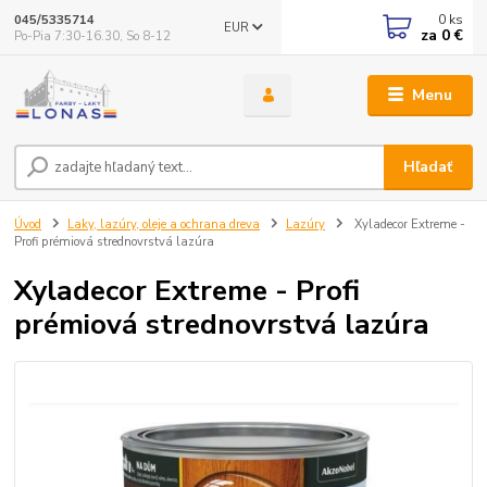
0
ks
045/5335714
EUR
za
0 €
Po-Pia 7:30-16.30, So 8-12
Menu
Hľadať
Úvod
Laky, lazúry, oleje a ochrana dreva
Lazúry
Xyladecor Extreme -
Profi prémiová strednovrstvá lazúra
Xyladecor Extreme - Profi
prémiová strednovrstvá lazúra