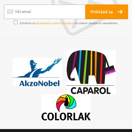
Prihlásiť sa
Súhlasím so
spracovaním osobných údajov
za účelom zasielania newslettera.