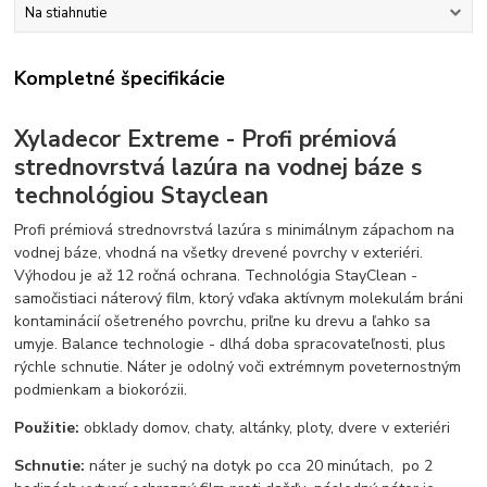
Na stiahnutie
Kompletné špecifikácie
Xyladecor Extreme - Profi prémiová
strednovrstvá lazúra na vodnej báze s
technológiou Stayclean
Profi prémiová strednovrstvá lazúra s minimálnym zápachom na
vodnej báze, vhodná na všetky drevené povrchy v exteriéri.
Výhodou je až 12 ročná ochrana. Technológia StayClean -
samočistiaci náterový film, ktorý vďaka aktívnym molekulám bráni
kontaminácií ošetreného povrchu, priľne ku drevu a ľahko sa
umyje. Balance technologie - dlhá doba spracovateľnosti, plus
rýchle schnutie. Náter je odolný voči extrémnym poveternostným
podmienkam a biokorózii.
Použitie:
obklady domov, chaty, altánky, ploty, dvere v exteriéri
Schnutie:
náter je suchý na dotyk po cca 20 minútach, po 2