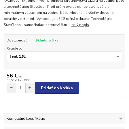
Xyladecor Extreme - Profi prémiová strednovrstvá lazúra na vodnej báze
s technológiou Stayclean Profi prémiová strednovrstvá lazúra s
minimálnym zápachom na vodnej báze, vhodná na všetky drevené
povrchy v exteriéri. Výhodou je až 12 ročná ochrana. Technológia
StayClean - samočistiaci náterový film,...
celý popis
Dostupnosť
Skladom 3 ks
Xyladecor
56 €
/
ks
45,53 €
bez DPH
Pridať do košíka
Kompletné špecifikácie