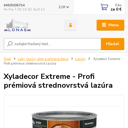
0
ks
045/5335714
EUR
za
0 €
Po-Pia 7:30-16.30, So 8-12
Menu
Hľadať
Úvod
Laky, lazúry, oleje a ochrana dreva
Lazúry
Xyladecor Extreme -
Profi prémiová strednovrstvá lazúra
Xyladecor Extreme - Profi
prémiová strednovrstvá lazúra