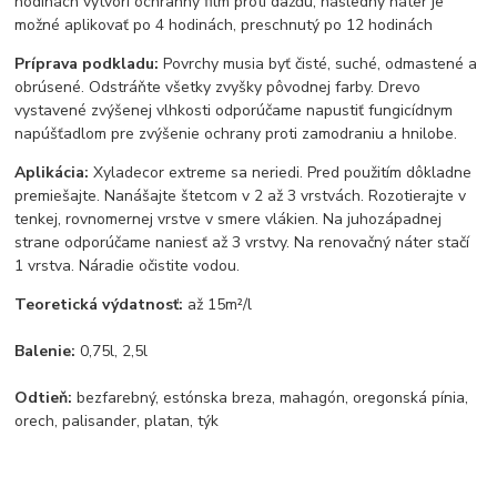
hodinách vytvorí ochranný film proti dažďu, následný náter je
možné aplikovať po 4 hodinách, preschnutý po 12 hodinách
Príprava podkladu:
Povrchy musia byť čisté, suché, odmastené a
obrúsené. Odstráňte všetky zvyšky pôvodnej farby. Drevo
vystavené zvýšenej vlhkosti odporúčame napustiť fungicídnym
napúšťadlom pre zvýšenie ochrany proti zamodraniu a hnilobe.
Aplikácia:
Xyladecor extreme sa neriedi. Pred použitím dôkladne
premiešajte. Nanášajte štetcom v 2 až 3 vrstvách. Rozotierajte v
tenkej, rovnomernej vrstve v smere vlákien. Na juhozápadnej
strane odporúčame naniesť až 3 vrstvy. Na renovačný náter stačí
1 vrstva. Náradie očistite vodou.
Teoretická výdatnosť:
až 15m²/l
Balenie:
0,75l, 2,5l
Odtieň:
bezfarebný, estónska breza, mahagón, oregonská pínia,
orech, palisander, platan, týk