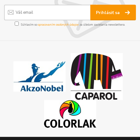
Prihlásiť sa
Súhlasím so
spracovaním osobných údajov
za účelom zasielania newslettera.