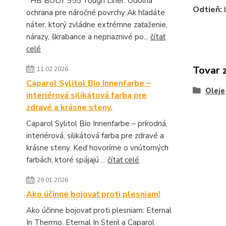
HB BODY 955 Tough Liner: Odolná
Odtieň:
ochrana pre náročné povrchy Ak hľadáte
náter, ktorý zvládne extrémne zaťaženie,
nárazy, škrabance a nepriaznivé po...
čítať
celé
Tovar 
11.02.2026
Caparol Sylitol Bio Innenfarbe –
Oleje
interiérová silikátová farba pre
zdravé a krásne steny.
Caparol Sylitol Bio Innenfarbe – prírodná,
interiérová, silikátová farba pre zdravé a
krásne steny. Keď hovoríme o vnútorných
farbách, ktoré spájajú ...
čítať celé
29.01.2026
Ako účinne bojovať proti plesniam!
Ako účinne bojovať proti plesniam: Eternal
In Thermo, Eternal In Steril a Caparol