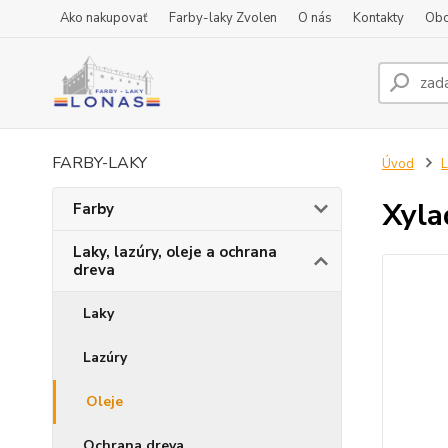
Ako nakupovať
Farby-laky Zvolen
O nás
Kontakty
Obc
FARBY-LAKY
Úvod
L
Xyla
Farby
Laky, lazúry, oleje a ochrana
dreva
Laky
Lazúry
Oleje
Ochrana dreva