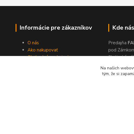
Informácie pre zákazníkov
Kde nás
O nás
Predajňa
FA
Ako nakupovať
pod Zámko
Obchodné podmienky
Slatinské ná
Dodacie podmienky
Zvolen, 960
Na našich webový
Ochrana súkromia
tým, že si zapam
Kontakty
© 2024 Lonas s. r. o., farby-laky Zvolen