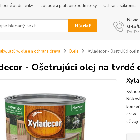
hodné podmienky
Dodacie a platobné podmienky
Ochrana súkromia
Neviet
Hľadať
045/
Po-Pia
aky, lazúry, oleje a ochrana dreva
Oleje
Xyladecor - Ošetrujúci olej 
decor - Ošetrujúci olej na tvrdé
Xyla
Xyladec
Nízkov
konzer
dreva.
oživuj