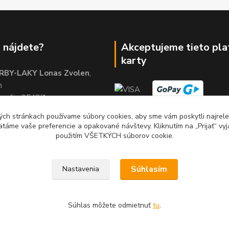
 nájdete?
Akceptujeme tieto pl
karty
RBY-LAKY Lonas Zvolen
,
m
brežie 9542/1
01
ch stránkach používame súbory cookies, aby sme vám poskytli najrelev
ätáme vaše preferencie a opakované návštevy. Kliknutím na „Prijať“ vyj
použitím VŠETKÝCH súborov cookie.
Súhlasím
Nastavenia
Súhlas môžete odmietnuť
tu
.