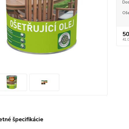
Dos
Oše
50
41,
tné špecifikácie