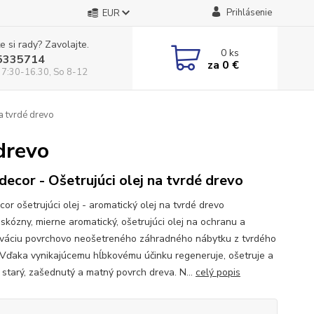
Prihlásenie
EUR
e si rady? Zavolajte.
0
ks
5335714
za
0 €
 7:30-16.30, So 8-12
na tvrdé drevo
 drevo
decor - Ošetrujúci olej na tvrdé drevo
or ošetrujúci olej - aromatický olej na tvrdé drevo
iskózny, mierne aromatický, ošetrujúci olej na ochranu a
váciu povrchovo neošetreného záhradného nábytku z tvrdého
 Vďaka vynikajúcemu hĺbkovému účinku regeneruje, ošetruje a
e starý, zašednutý a matný povrch dreva. N...
celý popis