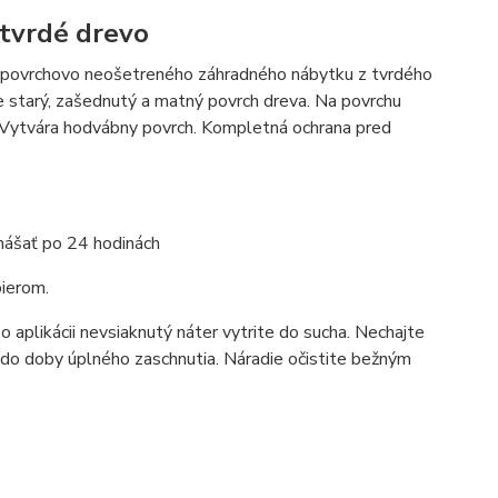
 tvrdé drevo
ciu povrchovo neošetreného záhradného nábytku z tvrdého
e starý, zašednutý a matný povrch dreva. Na povrchu
. Vytvára hodvábny povrch. Kompletná ochrana pred
nášať po 24 hodinách
pierom.
aplikácii nevsiaknutý náter vytrite do sucha. Nechajte
 do doby úplného zaschnutia. Náradie očistite bežným