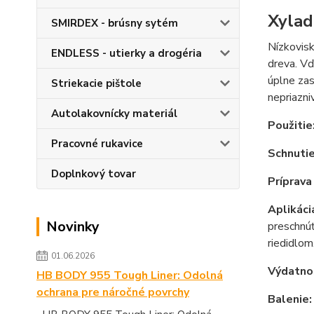
Xylad
SMIRDEX - brúsny sytém
Nízkovisk
ENDLESS - utierky a drogéria
dreva. Vď
úplne zas
Striekacie pištole
nepriazni
Autolakovnícky materiál
Použitie
Pracovné rukavice
Schnutie
Doplnkový tovar
Príprava
Aplikáci
Novinky
preschnúť
riedidlom
01.06.2026
Výdatno
HB BODY 955 Tough Liner: Odolná
ochrana pre náročné povrchy
Balenie