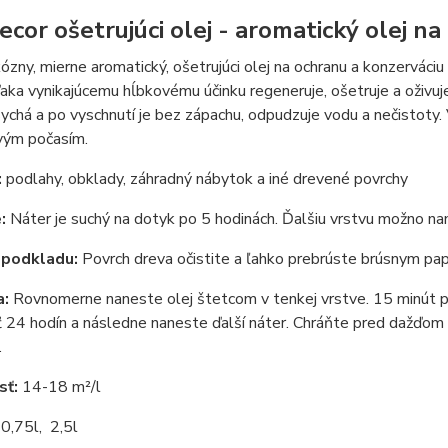
ecor ošetrujúci olej - aromatický olej na
ózny, mierne aromatický, ošetrujúci olej na ochranu a konzervá
aka vynikajúcemu hĺbkovému účinku regeneruje, ošetruje a oživuj
ychá a po vyschnutí je bez zápachu, odpudzuje vodu a nečistoty
vým počasím.
:
podlahy, obklady, záhradný nábytok a iné drevené povrchy
:
Náter je suchý na dotyk po 5 hodinách. Ďalšiu vrstvu možno na
 podkladu:
Povrch dreva očistite a ľahko prebrúste brúsnym pa
a:
Rovnomerne naneste olej štetcom v tenkej vrstve. 15 minút po 
 24 hodín a následne naneste ďalší náter. Chráňte pred dažďom
.
sť:
14-18 m²/l
:
0,75l, 2,5l