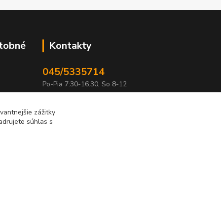
atobné
Kontakty
045/5335714
Po-Pia 7:30-16.30, So 8-12
info@lonas.sk
antnejšie zážitky
adrujete súhlas s
Vytvorené na
Eshop-rychlo.sk