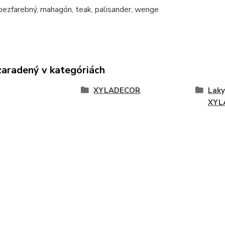
bezfarebný, mahagón, teak, palisander, wenge
zaradený v kategóriách
XYLADECOR
Laky
XYL