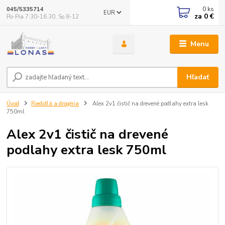
0
ks
045/5335714
EUR
za
0 €
Po-Pia 7:30-16.30, So 8-12
Menu
Hľadať
Úvod
Riedidlá a drogéria
Alex 2v1 čistič na drevené podlahy extra lesk
750ml
Alex 2v1 čistič na drevené
podlahy extra lesk 750ml