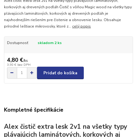
Alex čistič extra lesk 2v1 na všetky typy plávajúcich laminátových,
korkových aj drevených podláh Čistič s vôňou Magic wood na všetky typy
plávajúcich laminátových, korkových aj drevených podláh je
najvhodnejším riešením pre čistenie a obnovenie lesku. Obsahuje
prírodné leštiace mikrovosky, ktoré z...
celý popis
Dostupnosť
skladom 2 ks
4,80 €
/
ks
3,90 €
bez DPH
Pridať do košíka
Kompletné špecifikácie
Alex čistič extra lesk 2v1 na všetky typy
plávajúcich laminátových, korkových aj