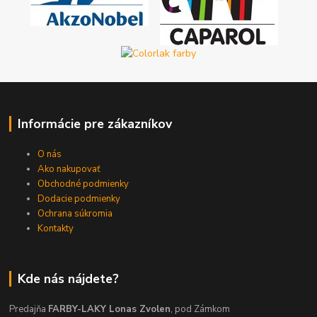
Informácie pre zákazníkov
O nás
Ako nakupovať
Obchodné podmienky
Dodacie podmienky
Ochrana súkromia
Kontakty
Kde nás nájdete?
Predajňa
FARBY-LAKY Lonas Zvolen
, pod Zámkom