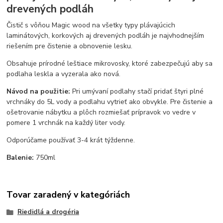
drevených podláh
Čistič s vôňou Magic wood na všetky typy plávajúcich
laminátových, korkových aj drevených podláh je najvhodnejším
riešením pre čistenie a obnovenie lesku.
Obsahuje prírodné leštiace mikrovosky, ktoré zabezpečujú aby sa
podlaha leskla a vyzerala ako nová.
Návod na použitie:
Pri umývaní podlahy stačí pridať štyri plné
vrchnáky do 5L vody a podlahu vytrieť ako obvykle. Pre čistenie a
ošetrovanie nábytku a plôch rozmiešať prípravok vo vedre v
pomere 1 vrchnák na každý liter vody.
Odporúčame používať 3-4 krát týždenne.
Balenie:
750ml
Tovar zaradený v kategóriách
Riedidlá a drogéria