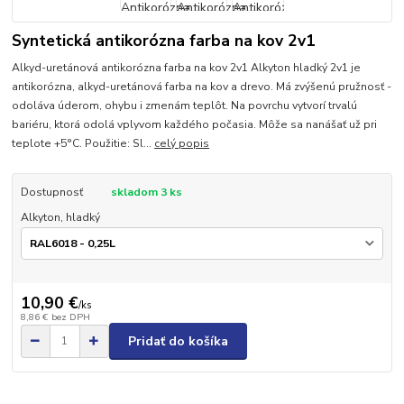
Syntetická antikorózna farba na kov 2v1
Alkyd-uretánová antikorózna farba na kov 2v1 Alkyton hladký 2v1 je
antikorózna, alkyd-uretánová farba na kov a drevo. Má zvýšenú pružnosť -
odoláva úderom, ohybu i zmenám teplôt. Na povrchu vytvorí trvalú
bariéru, ktorá odolá vplyvom každého počasia. Môže sa nanášať už pri
teplote +5°C. Použitie: Sl...
celý popis
Dostupnosť
skladom 3 ks
Alkyton, hladký
10,90 €
/
ks
8,86 €
bez DPH
Pridať do košíka