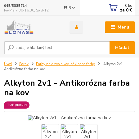
0
ks
045/5335714
EUR
za
0 €
Po-Pia 7:30-16.30, So 8-12
Menu
Hľadať
Úvod
Farby
Farby na drevo a kov, základné farby
Alkyton 2v1 -
Antikorózna farba na kov
Alkyton 2v1 - Antikorózna farba
na kov
TOP produkt