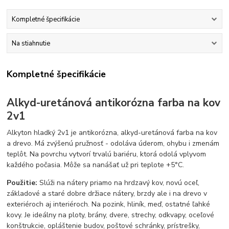
Kompletné špecifikácie
Na stiahnutie
Kompletné špecifikácie
Alkyd-uretánová antikorózna farba na kov
2v1
Alkyton hladký 2v1 je antikorózna, alkyd-uretánová farba na kov
a drevo. Má zvýšenú pružnosť - odoláva úderom, ohybu i zmenám
teplôt. Na povrchu vytvorí trvalú bariéru, ktorá odolá vplyvom
každého počasia. Môže sa nanášať už pri teplote +5°C.
Použitie:
Slúži na nátery priamo na hrdzavý kov, novú oceľ,
základové a staré dobre držiace nátery, brzdy ale i na drevo v
exteriéroch aj interiéroch. Na pozink, hliník, meď, ostatné ľahké
kovy.
Je ideálny na ploty, brány, dvere, strechy, odkvapy, oceľové
konštrukcie, opláštenie budov, poštové schránky, prístrešky,