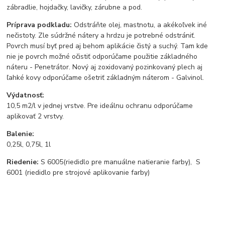
zábradlie, hojdačky, lavičky, zárubne a pod.
Príprava podkladu:
Odstráňte olej, mastnotu, a akékoľvek iné
nečistoty. Zle súdržné nátery a hrdzu je potrebné odstrániť.
Povrch musí byť pred aj behom aplikácie čistý a suchý. Tam kde
nie je povrch možné očistiť odporúčame použitie základného
náteru - Penetrátor. Nový aj zoxidovaný pozinkovaný plech aj
ľahké kovy odporúčame ošetriť základným náterom - Galvinol.
Výdatnosť:
10,5 m2/l v jednej vrstve. Pre ideálnu ochranu odporúčame
aplikovať 2 vrstvy.
Balenie:
0,25l, 0,75l, 1l
Riedenie:
S 6005
(riedidlo pre manuálne natieranie farby), S
6001 (riedidlo pre strojové aplikovanie farby)