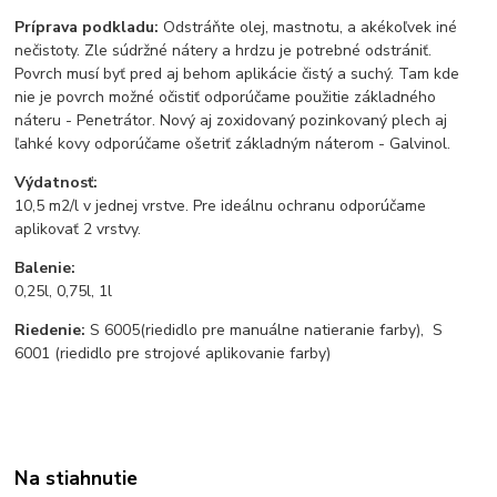
Príprava podkladu:
Odstráňte olej, mastnotu, a akékoľvek iné
nečistoty. Zle súdržné nátery a hrdzu je potrebné odstrániť.
Povrch musí byť pred aj behom aplikácie čistý a suchý. Tam kde
nie je povrch možné očistiť odporúčame použitie základného
náteru - Penetrátor. Nový aj zoxidovaný pozinkovaný plech aj
ľahké kovy odporúčame ošetriť základným náterom - Galvinol.
Výdatnosť:
10,5 m2/l v jednej vrstve. Pre ideálnu ochranu odporúčame
aplikovať 2 vrstvy.
Balenie:
0,25l, 0,75l, 1l
Riedenie:
S 6005
(riedidlo pre manuálne natieranie farby), S
6001 (riedidlo pre strojové aplikovanie farby)
Na stiahnutie