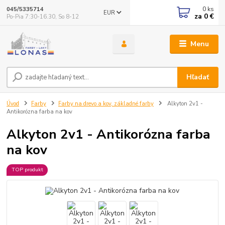
0
ks
045/5335714
EUR
za
0 €
Po-Pia 7:30-16.30, So 8-12
Menu
Hľadať
Úvod
Farby
Farby na drevo a kov, základné farby
Alkyton 2v1 -
Antikorózna farba na kov
Alkyton 2v1 - Antikorózna farba
na kov
TOP produkt