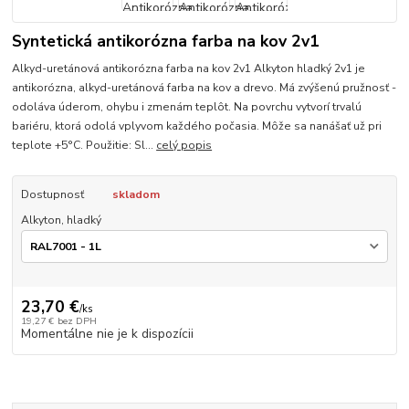
Syntetická antikorózna farba na kov 2v1
Alkyd-uretánová antikorózna farba na kov 2v1 Alkyton hladký 2v1 je
antikorózna, alkyd-uretánová farba na kov a drevo. Má zvýšenú pružnosť -
odoláva úderom, ohybu i zmenám teplôt. Na povrchu vytvorí trvalú
bariéru, ktorá odolá vplyvom každého počasia. Môže sa nanášať už pri
teplote +5°C. Použitie: Sl...
celý popis
Dostupnosť
skladom
Alkyton, hladký
23,70 €
/
ks
19,27 €
bez DPH
Momentálne nie je k dispozícii