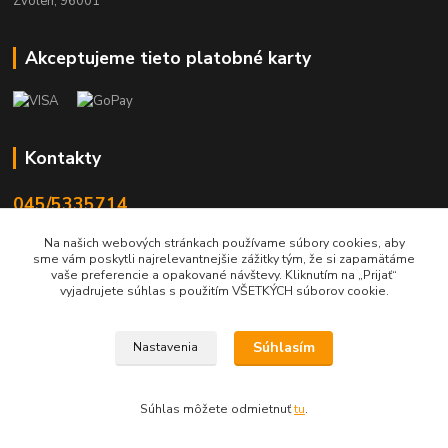
Zvolen, 96001
Akceptujeme tieto platobné karty
Kontakty
045/5335714
Po-Pia 7:30-16.30, So 8-12
Na našich webových stránkach používame súbory cookies, aby
sme vám poskytli najrelevantnejšie zážitky tým, že si zapamätáme
info@lonas.sk
vaše preferencie a opakované návštevy. Kliknutím na „Prijať“
vyjadrujete súhlas s použitím VŠETKÝCH súborov cookie.
Súhlasím
Nastavenia
© 2024 Lonas s. r. o., farby-laky Zvolen
Súhlas môžete odmietnuť
tu
.
Vytvorené na
Eshop-rychlo.sk