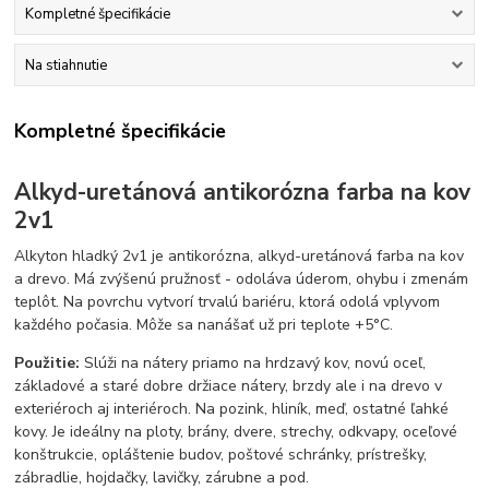
Kompletné špecifikácie
Na stiahnutie
Kompletné špecifikácie
Alkyd-uretánová antikorózna farba na kov
2v1
Alkyton hladký 2v1 je antikorózna, alkyd-uretánová farba na kov
a drevo. Má zvýšenú pružnosť - odoláva úderom, ohybu i zmenám
teplôt. Na povrchu vytvorí trvalú bariéru, ktorá odolá vplyvom
každého počasia. Môže sa nanášať už pri teplote +5°C.
Použitie:
Slúži na nátery priamo na hrdzavý kov, novú oceľ,
základové a staré dobre držiace nátery, brzdy ale i na drevo v
exteriéroch aj interiéroch. Na pozink, hliník, meď, ostatné ľahké
kovy.
Je ideálny na ploty, brány, dvere, strechy, odkvapy, oceľové
konštrukcie, opláštenie budov, poštové schránky, prístrešky,
zábradlie, hojdačky, lavičky, zárubne a pod.