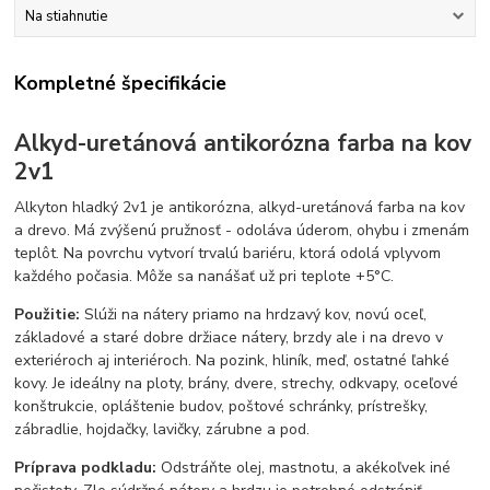
Na stiahnutie
Kompletné špecifikácie
Alkyd-uretánová antikorózna farba na kov
2v1
Alkyton hladký 2v1 je antikorózna, alkyd-uretánová farba na kov
a drevo. Má zvýšenú pružnosť - odoláva úderom, ohybu i zmenám
teplôt. Na povrchu vytvorí trvalú bariéru, ktorá odolá vplyvom
každého počasia. Môže sa nanášať už pri teplote +5°C.
Použitie:
Slúži na nátery priamo na hrdzavý kov, novú oceľ,
základové a staré dobre držiace nátery, brzdy ale i na drevo v
exteriéroch aj interiéroch. Na pozink, hliník, meď, ostatné ľahké
kovy.
Je ideálny na ploty, brány, dvere, strechy, odkvapy, oceľové
konštrukcie, opláštenie budov, poštové schránky, prístrešky,
zábradlie, hojdačky, lavičky, zárubne a pod.
Príprava podkladu:
Odstráňte olej, mastnotu, a akékoľvek iné