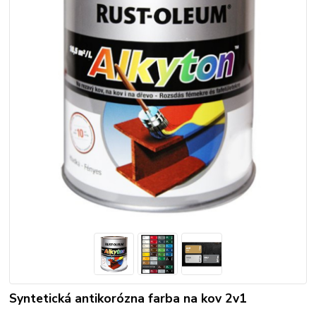
Syntetická antikorózna farba na kov 2v1