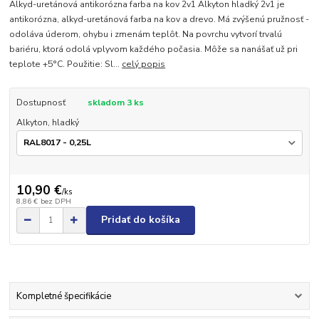
Alkyd-uretánová antikorózna farba na kov 2v1 Alkyton hladký 2v1 je
antikorózna, alkyd-uretánová farba na kov a drevo. Má zvýšenú pružnosť -
odoláva úderom, ohybu i zmenám teplôt. Na povrchu vytvorí trvalú
bariéru, ktorá odolá vplyvom každého počasia. Môže sa nanášať už pri
teplote +5°C. Použitie: Sl...
celý popis
Dostupnosť
skladom 3 ks
Alkyton, hladký
10,90 €
/
ks
8,86 €
bez DPH
Pridať do košíka
Kompletné špecifikácie