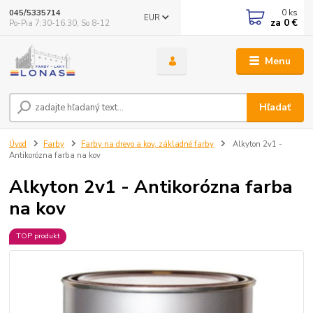
0
ks
045/5335714
EUR
za
0 €
Po-Pia 7:30-16.30, So 8-12
Menu
Hľadať
Úvod
Farby
Farby na drevo a kov, základné farby
Alkyton 2v1 -
Antikorózna farba na kov
Alkyton 2v1 - Antikorózna farba
na kov
TOP produkt