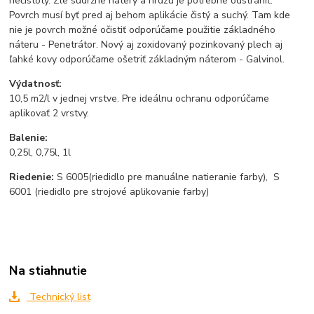
nečistoty. Zle súdržné nátery a hrdzu je potrebné odstrániť.
Povrch musí byť pred aj behom aplikácie čistý a suchý. Tam kde
nie je povrch možné očistiť odporúčame použitie základného
náteru - Penetrátor. Nový aj zoxidovaný pozinkovaný plech aj
ľahké kovy odporúčame ošetriť základným náterom - Galvinol.
Výdatnosť:
10,5 m2/l v jednej vrstve. Pre ideálnu ochranu odporúčame
aplikovať 2 vrstvy.
Balenie:
0,25l, 0,75l, 1l
Riedenie:
S 6005
(riedidlo pre manuálne natieranie farby), S
6001 (riedidlo pre strojové aplikovanie farby)
Na stiahnutie
Technický list