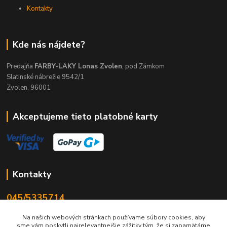
Kontakty
Kde nás nájdete?
Predajňa
FARBY-LAKY Lonas Zvolen
, pod Zámkom
Slatinské nábrežie 9542/1
Zvolen, 96001
Akceptujeme tieto platobné karty
Kontakty
045/5335714
Po-Pia 7:30-16.30, So 8-12
Na našich webových stránkach používame súbory cookies, aby
sme vám poskytli najrelevantnejšie zážitky tým, že si zapamätáme
info@lonas.sk