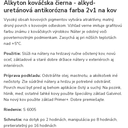
Alkyton kováčska čierna - alkyd-
uretánová antikorózna farba 2v1 na kov
Vysoký obsah kovových pigmentov vytvára atraktívny, matný,
drsný povrch s kovovým odleskom. Vzhľad verne imituje grafitovú
farbu známu z kováčskych výrobkov. Náter je odolný voči
poveternostným podmienkam. Zasychá aj pri nižších teplotách
nad +5°C.
Použitie:
Slúži na nátery na hrdzavý ručne očistený kov, novú
oceľ, základové a staré dobre držiace nátery v exteriéroch aj
interiéroch.
Príprava podkladu:
Odstráňte olej, mastnotu, a akékoľvek iné
nečistoty. Zle súdržné nátery a hrdzu je potrebné odstrániť.
Povrch musí byť pred aj behom aplikácie čistý a suchý. Na pozink,
hliník, meď, ostatné ľahké kovy použite špeciálny základ Galvinol.
Na nový kov použite základ Primer+. Dobre premiešajte.
Riedenie:
S 6005
Schnutie:
na dotyk po 2 hodinách, manipulácia po 8 hodinách,
pretierateľný po 16 hodinách