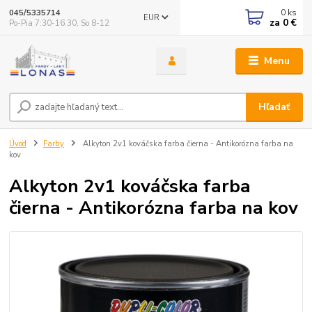
0
ks
045/5335714
EUR
za
0 €
Po-Pia 7:30-16.30, So 8-12
Menu
Hľadať
Úvod
Farby
Alkyton 2v1 kováčska farba čierna - Antikorózna farba na
kov
Alkyton 2v1 kováčska farba
čierna - Antikorózna farba na kov