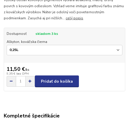
Vysoký obsah kovových pigmentov vytvára atraktívny, matný, drsný
povrch s kovovým odleskom. Vzhľad verne imituje grafitovú farbu známu
z kováčskych výrobkov. Náter je odolný voči poveternostným
podmienkam. Zasychá aj pri nižších...
celý popis
Dostupnosť
skladom 3 ks
Alkyton, kováčska čierna
11,50 €
/
ks
9,35 €
bez DPH
Pridať do košíka
Kompletné špecifikácie