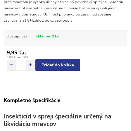
proti mravcom je vysoko účinný a trvanlivý povrchový sprej na likvidáciu
mravcov. Bol špeciálne vyvinutý pre hubenie bežne sa vyskytujúcich
mravcov v domácnosti. Účinnosť prípravku po zaschnutí zostane
zachovaná až 8 týždňov, pok...
celý popis
Dostupnosť
skladom 2 ks
9,95 €
/
ks
8,09 €
bez DPH
Pridať do košíka
Kompletné špecifikácie
Insekticíd v spreji špeciálne určený na
likvidáciu mravcov