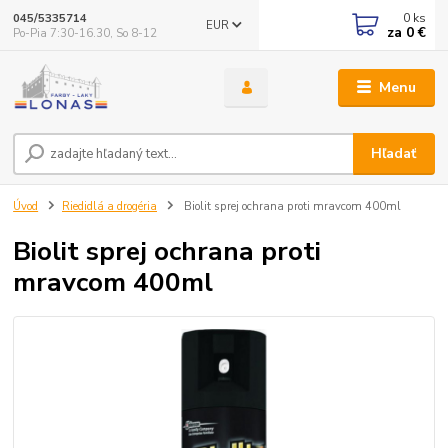
0
ks
045/5335714
EUR
za
0 €
Po-Pia 7:30-16.30, So 8-12
Menu
Hľadať
Úvod
Riedidlá a drogéria
Biolit sprej ochrana proti mravcom 400ml
Biolit sprej ochrana proti
mravcom 400ml