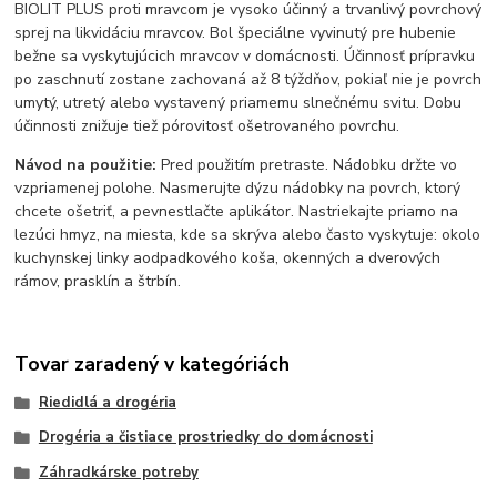
BIOLIT PLUS proti mravcom je vysoko účinný a trvanlivý povrchový
sprej na likvidáciu mravcov. Bol špeciálne vyvinutý pre hubenie
bežne sa vyskytujúcich mravcov v domácnosti. Účinnosť prípravku
po zaschnutí zostane zachovaná až 8 týždňov, pokiaľ nie je povrch
umytý, utretý alebo vystavený priamemu slnečnému svitu. Dobu
účinnosti znižuje tiež pórovitosť ošetrovaného povrchu.
Návod na použitie:
Pred použitím pretraste. Nádobku držte vo
vzpriamenej polohe. Nasmerujte dýzu nádobky na povrch, ktorý
chcete ošetriť, a pevnestlačte aplikátor. Nastriekajte priamo na
lezúci hmyz, na miesta, kde sa skrýva alebo často vyskytuje: okolo
kuchynskej linky aodpadkového koša, okenných a dverových
rámov, prasklín a štrbín.
Tovar zaradený v kategóriách
Riedidlá a drogéria
Drogéria a čistiace prostriedky do domácnosti
Záhradkárske potreby