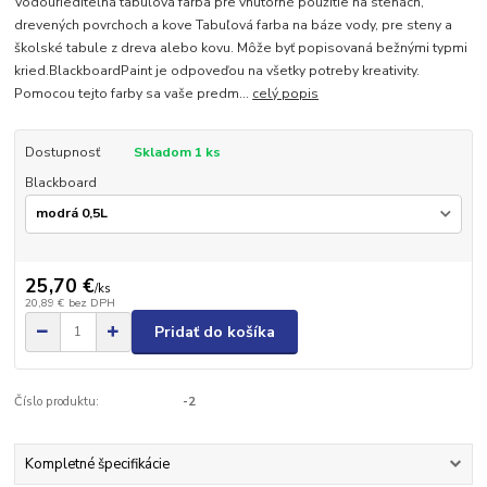
Vodouriediteľná tabuľová farba pre vnútorné použitie na stenách,
drevených povrchoch a kove Tabuľová farba na báze vody, pre steny a
školské tabule z dreva alebo kovu. Môže byť popisovaná bežnými typmi
kried.BlackboardPaint je odpoveďou na všetky potreby kreativity.
Pomocou tejto farby sa vaše predm...
celý popis
Dostupnosť
Skladom 1 ks
Blackboard
25,70 €
/
ks
20,89 €
bez DPH
Pridať do košíka
Číslo produktu:
-2
Kompletné špecifikácie