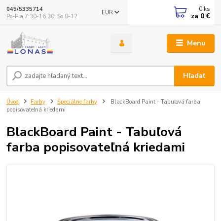
0
ks
045/5335714
EUR
za
0 €
Po-Pia 7:30-16.30, So 8-12
Menu
Hľadať
Úvod
Farby
Špeciálne farby
BlackBoard Paint - Tabuľová farba
popisovateľná kriedami
BlackBoard Paint - Tabuľová
farba popisovateľná kriedami