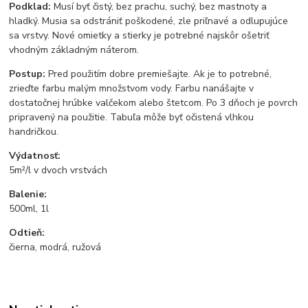
Podklad:
Musí byť čistý, bez prachu, suchý, bez mastnoty a
hladký. Musia sa odstrániť poškodené, zle priľnavé a odlupujúce
sa vrstvy. Nové omietky a stierky je potrebné najskôr ošetriť
vhodným základným náterom.
Postup:
Pred použitím dobre premiešajte. Ak je to potrebné,
zrieďte farbu malým množstvom vody. Farbu nanášajte v
dostatočnej hrúbke valčekom alebo štetcom. Po 3 dňoch je povrch
pripravený na použitie. Tabuľa môže byť očistená vlhkou
handričkou.
Výdatnosť:
5m²/l v dvoch vrstvách
Balenie:
500ml, 1l
Odtieň:
čierna, modrá, ružová