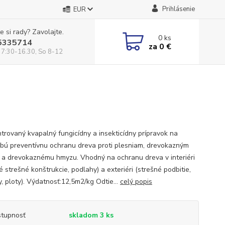
Prihlásenie
EUR
e si rady? Zavolajte.
0
ks
5335714
za
0 €
 7:30-16.30, So 8-12
trovaný kvapalný fungicídny a insekticídny prípravok na
bú preventívnu ochranu dreva proti plesniam, drevokazným
a drevokaznému hmyzu. Vhodný na ochranu dreva v interiéri
 strešné konštrukcie, podlahy) a exteriéri (strešné podbitie,
, ploty). Výdatnosť:12,5m2/kg Odtie...
celý popis
tupnosť
skladom 3 ks