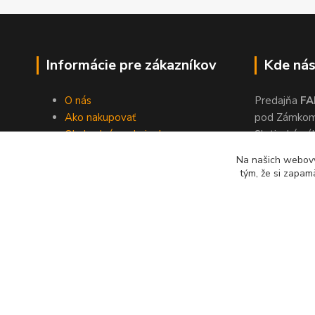
Informácie pre zákazníkov
Kde nás
O nás
Predajňa
FA
Ako nakupovať
pod Zámko
Obchodné podmienky
Slatinské ná
Dodacie podmienky
Zvolen, 960
Na našich webový
Ochrana súkromia
tým, že si zapam
Kontakty
© 2024 Lonas s. r. o., farby-laky Zvolen