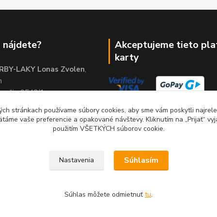
 nájdete?
Akceptujeme tieto pl
karty
RBY-LAKY Lonas Zvolen
,
m
brežie 9542/1
01
ch stránkach používame súbory cookies, aby sme vám poskytli najrelev
ätáme vaše preferencie a opakované návštevy. Kliknutím na „Prijať“ vyj
použitím VŠETKÝCH súborov cookie.
Súhlasím
Nastavenia
Súhlas môžete odmietnuť
tu
.