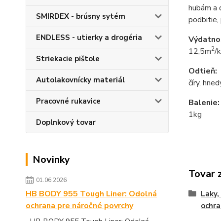
hubám a d
SMIRDEX - brúsny sytém
podbitie, 
ENDLESS - utierky a drogéria
Výdatno
2
12,5m
/
Striekacie pištole
Odtieň:
Autolakovnícky materiál
číry, hned
Pracovné rukavice
Balenie:
1kg
Doplnkový tovar
Novinky
Tovar 
01.06.2026
HB BODY 955 Tough Liner: Odolná
Laky, 
ochrana pre náročné povrchy
ochra