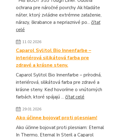
HB BODY 955 Tough Liner: Odolná
ochrana pre náročné povrchy Ak hľadáte
náter, ktorý zvládne extrémne zaťaženie,
nárazy, škrabance a nepriaznivé po...
čítať
celé
11.02.2026
Caparol Sylitol Bio Innenfarbe –
interiérová silikátová farba pre
zdravé a krásne steny.
Caparol Sylitol Bio Innenfarbe – prírodná,
interiérová, silikátová farba pre zdravé a
krásne steny. Keď hovoríme o vnútorných
farbách, ktoré spájajú ...
čítať celé
29.01.2026
Ako účinne bojovať proti plesniam!
Ako účinne bojovať proti plesniam: Eternal
In Thermo, Eternal In Steril a Caparol