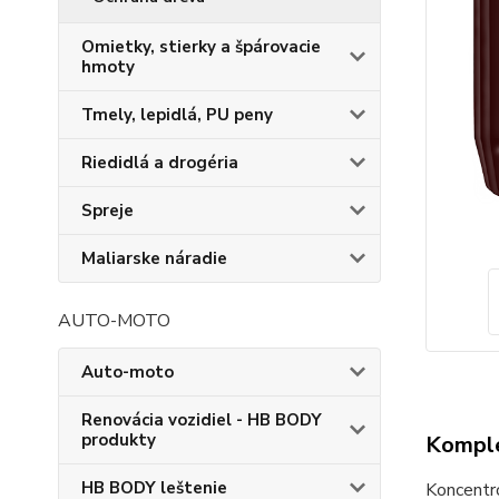
Omietky, stierky a špárovacie
hmoty
Tmely, lepidlá, PU peny
Riedidlá a drogéria
Spreje
Maliarske náradie
AUTO-MOTO
Auto-moto
Renovácia vozidiel - HB BODY
produkty
Komple
HB BODY leštenie
Koncentro