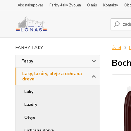
Ako nakupovať
Farby-laky Zvolen
O nás
Kontakty
Obc
FARBY-LAKY
Úvod
L
Boch
Farby
Laky, lazúry, oleje a ochrana
dreva
Laky
Lazúry
Oleje
Ochrana dreva