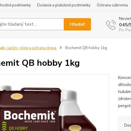
hodné podmienky
Dodacie a platobné podmienky
Ochrana súkromia
Neviet
Hľadať
045/
Po-Pia
aky, lazúry, oleje a ochrana dreva
Bochemit QB hobby 1kg
emit QB hobby 1kg
Koncen
dlhodo
hubám 
(drobné
pergoly
Dos