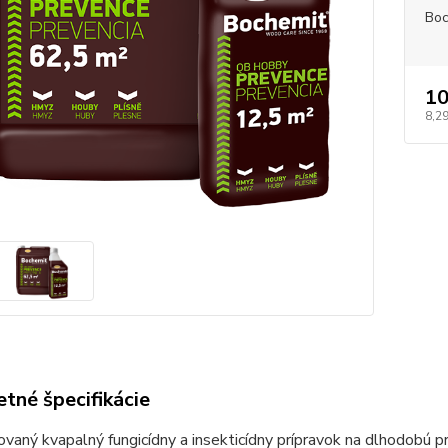
Boc
10
8,29
tné špecifikácie
vaný kvapalný fungicídny a insekticídny prípravok na dlhodobú 