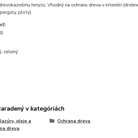
revokaznému hmyzu. Vhodný na ochranu dreva v interiéri (drobné 
pergoly, ploty).
sť:
kg
ý, zelený
zaradený v kategóriách
lazúry, oleje a
Ochrana dreva
na dreva