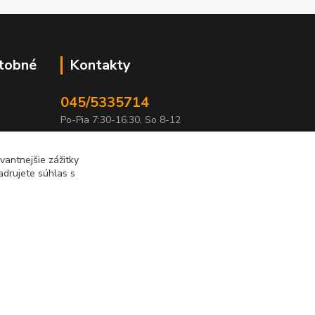
atobné
Kontakty
045/5335714
Po-Pia 7:30-16.30, So 8-12
info@lonas.sk
antnejšie zážitky
adrujete súhlas s
Vytvorené na
Eshop-rychlo.sk