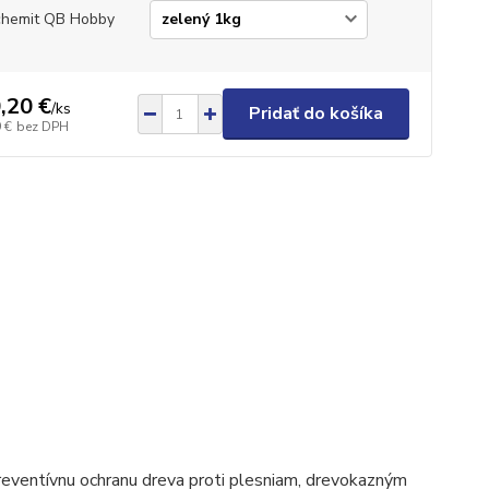
hemit QB Hobby
,20 €
/
ks
Pridať do košíka
 €
bez DPH
preventívnu ochranu dreva proti plesniam, drevokazným