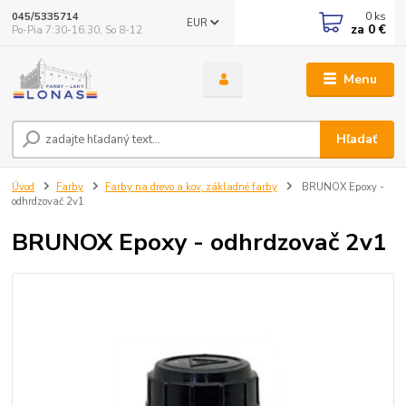
0
ks
045/5335714
EUR
za
0 €
Po-Pia 7:30-16.30, So 8-12
Menu
Hľadať
Úvod
Farby
Farby na drevo a kov, základné farby
BRUNOX Epoxy -
odhrdzovač 2v1
BRUNOX Epoxy - odhrdzovač 2v1