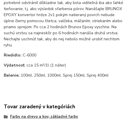
potrebné odstrániť dôkladne tak, aby bola viditeľná iba ako ľahké
tieňovanie, t.j. ako výsledok sfarbenia pórov. Nanášajte BRUNOX
EPOXY konvertor hrdze 2v1 pokým natieraný povrch nebude
úplne čierny pomocou štetca, valčeka, máčaním, striekaním alebo
priamo sprejom. Po cca 2 hodinách Brunox Epoxy vyschne. Na
suchú vrstvu sa najneskôr po 6 hodinách nanáša druhá vrstva.
Nechajte uschnúť tak, aby do nej nebolo možné urobiť nechtom
ryhu.
Riedidlo:
C-6000
Výdatnosť:
cca 15 m²/1l (1 náter)
Balenie:
100ml, 250ml, 1000ml, Sprej 150ml, Sprej 400ml
Tovar zaradený v kategóriách
Farby na drevo a kov, základné farby