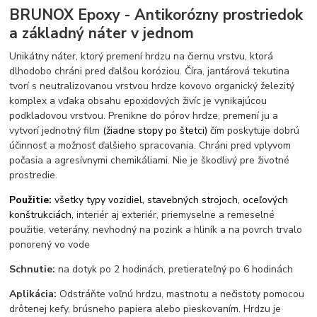
BRUNOX Epoxy - Antikorózny prostriedok
a základný náter v jednom
Unikátny náter, ktorý premení hrdzu na čiernu vrstvu, ktorá
dlhodobo chráni pred ďalšou koróziou. Číra, jantárová tekutina
tvorí s neutralizovanou vrstvou hrdze kovovo organický železitý
komplex a vďaka obsahu epoxidových živíc je vynikajúcou
podkladovou vrstvou. Prenikne do pórov hrdze, premení ju a
vytvorí jednotný film
(žiadne stopy po štetci)
čím poskytuje dobrú
účinnosť a možnosť ďalšieho spracovania. Chráni pred vplyvom
počasia a agresívnymi chemikáliami. Nie je škodlivý pre životné
prostredie.
Použitie:
všetky typy vozidiel, stavebných strojoch, oceľových
konštrukciách,
interiér aj exteriér, priemyselne a remeselné
použitie, veterány, nevhodný na pozink a hliník a na povrch trvalo
ponorený vo vode
Schnutie:
na dotyk po 2 hodinách, pretierateľný po 6 hodinách
Aplikácia:
Odstráňte voľnú hrdzu, mastnotu a nečistoty pomocou
drôtenej kefy, brúsneho papiera alebo pieskovaním. Hrdzu je