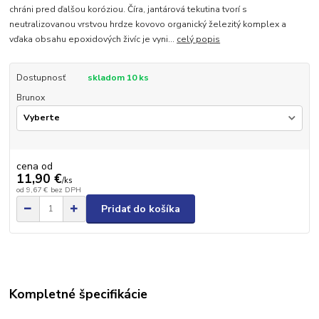
chráni pred ďalšou koróziou. Číra, jantárová tekutina tvorí s
neutralizovanou vrstvou hrdze kovovo organický železitý komplex a
vďaka obsahu epoxidových živíc je vyni...
celý popis
Dostupnosť
skladom 10 ks
Brunox
cena od
11,90 €
/
ks
od
9,67 €
bez DPH
Pridať do košíka
Kompletné špecifikácie