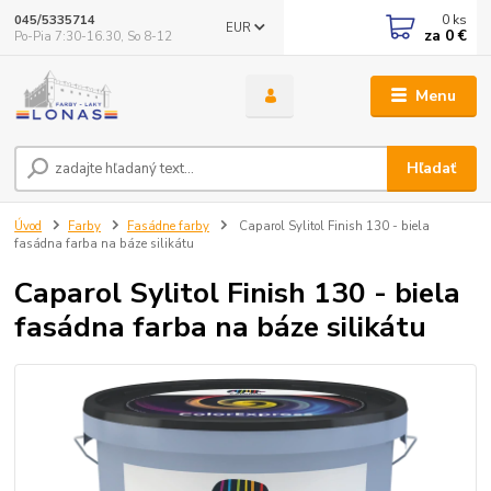
0
ks
045/5335714
EUR
za
0 €
Po-Pia 7:30-16.30, So 8-12
Menu
Hľadať
Úvod
Farby
Fasádne farby
Caparol Sylitol Finish 130 - biela
fasádna farba na báze silikátu
Caparol Sylitol Finish 130 - biela
fasádna farba na báze silikátu