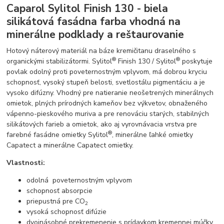
Caparol Sylitol Finish 130 - biela
silikátová fasádna farba vhodná na
minerálne podklady a reštaurovanie
Hotový náterový materiál na báze kremičitanu draselného s
®
®
organickými stabilizátormi. Sylitol
Finish 130 / Sylitol
poskytuje
povlak odolný proti poveternostným vplyvom, má dobrou kryciu
schopnosť, vysoký stupeň belosti, svetlostálu pigmentáciu a je
vysoko difúzny. Vhodný pre natieranie neošetrených minerálnych
omietok, plných prírodných kameňov bez výkvetov, obnaženého
vápenno-pieskového muriva a pre renováciu starých, stabilných
silikátových farieb a omietok, ako aj vyrovnávacia vrstva pre
®
farebné fasádne omietky Sylitol
, minerálne ľahké omietky
Capatect a minerálne Capatect omietky.
Vlastnosti:
odolná poveternostným vplyvom
schopnosť absorpcie
priepustná pre CO
2
vysoká schopnosť difúzie
dvojnásobné prekremenenie s prídavkom kremennej múčky