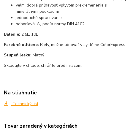
veľmi dobrá priľnavosť vplyvom prekremenenia s
minerálnymi podkladmi
jednoduché spracovanie
nehorľavá, A
podľa normy DIN 4102
2
Balenie:
2,5L, 10L
Farebné odtiene:
Biely, možné tónovať v systéme ColorExpress
Stupeň lesku:
Matný
Skladujte v chlade, chráňte pred mrazom.
Na stiahnutie
Technický list
Tovar zaradený v kategóriách