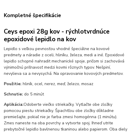
Kompletné špecifikácie
Ceys epoxi 28g kov - rýchlotvrdnúce
epoxidové lepidlo na kov
Lepidlo s veľkou pevnosťou vhodné špeciálne na kovové
predmety a náradie z oceli, hliníku, železa, medi a iné. Epoxidové
lepidlo schopné nahradit mechanické spoje, pričom si zachovává
výnimočnú priľnavosť medzi kovmi rôznych typov. Nešpiní,
nevylieva sa a nevysychá. Na opravovanie kovových predmetov.
Použitie:
hliník, ocel, nerez, meď, železo, mosaz
Schnutie:
do 5 minút
Aplikácia:
Odoberte viečko striekačky. Vytlačte obe zložky
pomocou piestu striekačky. Špachtľou obe zložky dôkladne
premiešajte, pokiaľ nie je farba zmesi homogénna (1 minútu).
Zmes naneste na oba povrchy a vytvorte spoj. Ihneď utrite
prebytočné lepidlo bavlnenou tkaninou alebo papierom. Oba diely