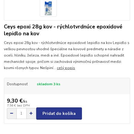
Ceys epoxi 28g kov - rýchlotvrdnúce epoxidové
lepidlo na kov
Ceys epoxi 28g kov - rýchlotvrdnúce epoxidové lepidlo na kov Lepidlo s
veľkou pevnosťou vhodné špeciálne na kovové predmety a náradie z
oceli, hliníku, železa, medi a iné. Epoxidové lepidlo schopné nahradit
mechanické spoje, pričom si zachovává výnimočnú priľnavosť medzi
kovmi rôznych typov. Nešpiní...
celý popis
Dostupnosť
skladom 3 ks
9,30 €
/
ks
7,56 €
bez DPH
Pridať do košíka