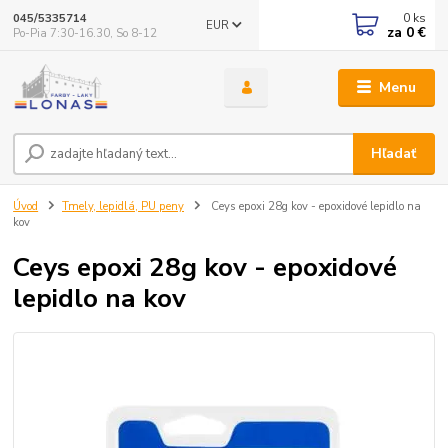
0
ks
045/5335714
EUR
za
0 €
Po-Pia 7:30-16.30, So 8-12
Menu
Hľadať
Úvod
Tmely, lepidlá, PU peny
Ceys epoxi 28g kov - epoxidové lepidlo na
kov
Ceys epoxi 28g kov - epoxidové
lepidlo na kov