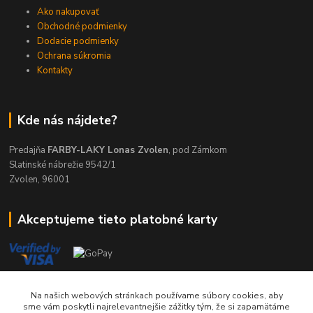
Ako nakupovať
Obchodné podmienky
Dodacie podmienky
Ochrana súkromia
Kontakty
Kde nás nájdete?
Predajňa
FARBY-LAKY Lonas Zvolen
, pod Zámkom
Slatinské nábrežie 9542/1
Zvolen, 96001
Akceptujeme tieto platobné karty
Kontakty
Na našich webových stránkach používame súbory cookies, aby
sme vám poskytli najrelevantnejšie zážitky tým, že si zapamätáme